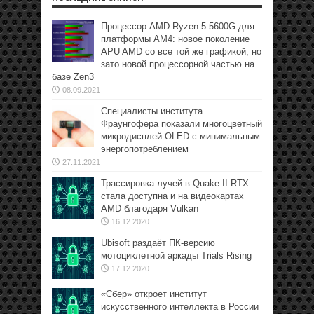
Процессор AMD Ryzen 5 5600G для
платформы АМ4: новое поколение
APU AMD со все той же графикой, но
зато новой процессорной частью на
базе Zen3
08.09.2021
Специалисты института
Фраунгофера показали многоцветный
микродисплей OLED с минимальным
энергопотреблением
27.11.2021
Трассировка лучей в Quake II RTX
стала доступна и на видеокартах
AMD благодаря Vulkan
16.12.2020
Ubisoft раздаёт ПК-версию
мотоциклетной аркады Trials Rising
17.12.2020
«Сбер» откроет институт
искусственного интеллекта в России