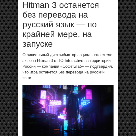
Hitman 3 останется
без перевода на
русский язык — по
крайней мере, на
запуске
Официальный дистрибьютор социального стелс-
экшена Hitman 3 от IO Interactive на территории
России — компания «СофтКлаб» — подтвердил,
что игра останется без перевода на русский
язык.