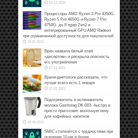
03.12.2020
Процессоры AMD Ryzen 3 Pro 4350G,
Ryzen 5 Pro 4650G и Ryzen 7 Pro
4750G: до 8 ядер Zen2 и
интегрированный GPU AMD Radeon
при ограниченной доступности для покупателей
15.01.2021
Врач назвала белый хлеб
«десертом» и раскрыла опасность
его употребления
27.11.2021
Врачи-диетологи рассказали, что
лучше всего есть 1 января
01.01.2021
Подогреватель и вспениватель
молока Gastrorag DK-003: быстро и
просто приготовит молочную пену
для кофейных напитков
20.09.2021
SMIC столкнётся с трудностями при
освоении 10-нм и более