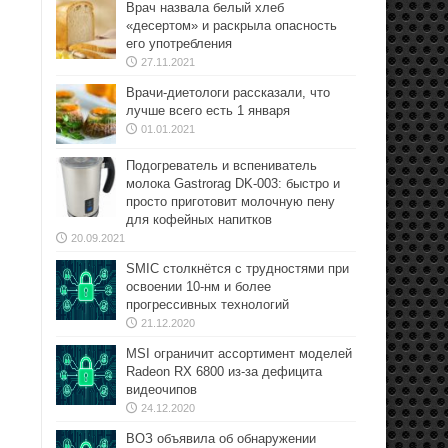
Врач назвала белый хлеб
«десертом» и раскрыла опасность
его употребления
27.11.2021
Врачи-диетологи рассказали, что
лучше всего есть 1 января
01.01.2021
Подогреватель и вспениватель
молока Gastrorag DK-003: быстро и
просто приготовит молочную пену
для кофейных напитков
20.09.2021
SMIC столкнётся с трудностями при
освоении 10-нм и более
прогрессивных технологий
21.12.2020
MSI ограничит ассортимент моделей
Radeon RX 6800 из-за дефицита
видеочипов
24.12.2020
ВОЗ объявила об обнаружении