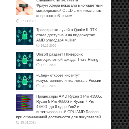
Специалисты института
Фраунгофера показали многоцветный
микродисплей OLED с минимальным
энергопотреблением
27.11.2021
Трассировка лучей в Quake II RTX
стала доступна и на видеокартах
AMD благодаря Vulkan
16.12.2020
Ubisoft раздаёт ПК-версию
мотоциклетной аркады Trials Rising
17.12.2020
«Сбер» откроет институт
искусственного интеллекта в России
03.12.2020
Процессоры AMD Ryzen 3 Pro 4350G,
Ryzen 5 Pro 4650G и Ryzen 7 Pro
4750G: до 8 ядер Zen2 и
интегрированный GPU AMD Radeon
при ограниченной доступности для покупателей
15.01.2021