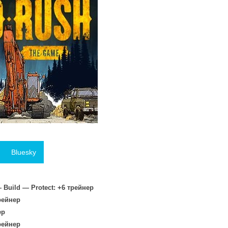
Bluesky
— Build — Protect: +6 трейнер
рейнер
ер
рейнер