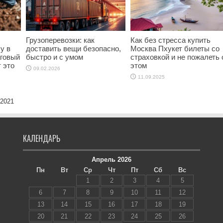
Грузоперевозки: как
Как без стресса купить
у в
доставить вещи безопасно,
Москва Пхукет билеты со
аговый
быстро и с умом
страховкой и не пожалеть 
т это
этом
09.02.2026
11.09.2025
 2021
КАЛЕНДАРЬ
Апрель 2026
Пн
Вт
Ср
Чт
Пт
Сб
Вс
1
2
3
4
5
6
7
8
9
10
11
12
13
14
15
16
17
18
19
20
21
22
23
24
25
26