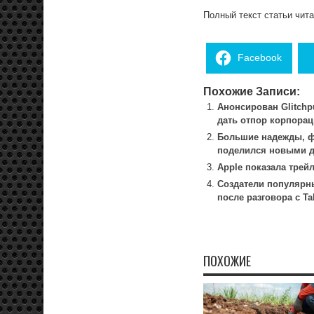
Полный текст статьи чит
Facebook
Похожие Записи:
Анонсирован Glitch
дать отпор корпора
Большие надежды, фа
поделился новыми де
Apple показала тре
Создатели популярны
после разговора с Ta
ПОХОЖИЕ