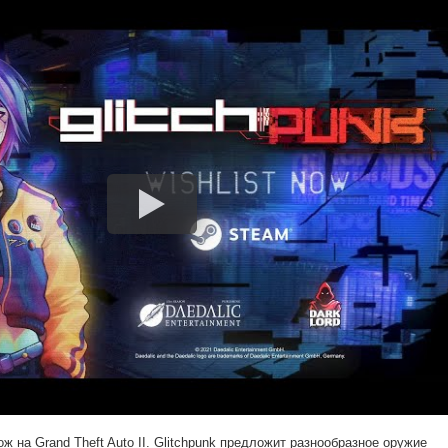
ож на Grand Theft Auto II. Glitchpunk предложит разнообразное оружие