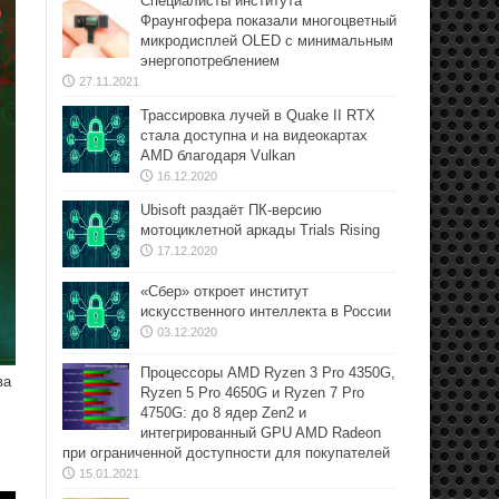
Специалисты института
Фраунгофера показали многоцветный
микродисплей OLED с минимальным
энергопотреблением
27.11.2021
Трассировка лучей в Quake II RTX
стала доступна и на видеокартах
AMD благодаря Vulkan
16.12.2020
Ubisoft раздаёт ПК-версию
мотоциклетной аркады Trials Rising
17.12.2020
«Сбер» откроет институт
искусственного интеллекта в России
03.12.2020
Процессоры AMD Ryzen 3 Pro 4350G,
ва
Ryzen 5 Pro 4650G и Ryzen 7 Pro
4750G: до 8 ядер Zen2 и
интегрированный GPU AMD Radeon
при ограниченной доступности для покупателей
15.01.2021