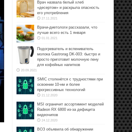
Врач назвала белый хлеб
«десертом» и раскрыла опасность
его употребления
27.11.2021
Врачи-диетологи рассказали, что
лучше всего есть 1 января
01.01.2021
Подогреватель и вспениватель
молока Gastrorag DK-003: быстро и
просто приготовит молочную пену
для кофейных напитков
20.09.2021
SMIC столкнётся с трудностями при
освоении 10-нм и более
прогрессивных технологий
21.12.2020
MSI ограничит ассортимент моделей
Radeon RX 6800 из-за дефицита
видеочипов
24.12.2020
ВОЗ объявила об обнаружении