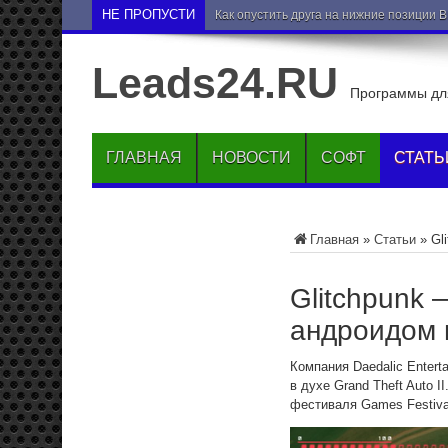
НЕ ПРОПУСТИ
Как опустить друга на нижние позиции 
Leads24.RU
Программы для
ГЛАВНАЯ
НОВОСТИ
СОФТ
СТАТЬ
Главная
»
Статьи
»
Gl
Glitchpunk 
андроидом 
Компания Daedalic Entert
в духе Grand Theft Auto 
фестиваля Games Festival