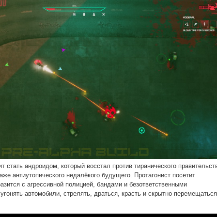
ит стать андроидом, который восстал против тиранического правительст
раже антиутопического недалёкого будущего. Протагонист посетит
разится с агрессивной полицией, бандами и безответственными
угонять автомобили, стрелять, драться, красть и скрытно перемещаться