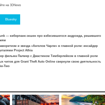
айте на
3DNews
Bluesky
punk — киберпанк-экшен про взбесившегося андроида, решившего
циям
воритизм и звезда «Ангелов Чарли» в главной роли: инсайдер
талями Project Athia
йлер фильма Палмер с Джастином Тимберлейком в главной роли
х читов для Grant Theft Auto Online свернули свою деятельность
ke-Two