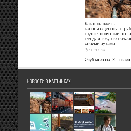
Как проложить
канализационную труб
грунте: понятный пош
гид для тех, кто делае
своими руками
19.03.2026
Опубликовано: 29 января
НОВОСТИ В КАРТИНКАХ