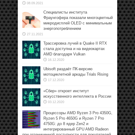
08.09.2021
Специалисты института
Фраунгофера показали многоцветный
микродисплей OLED с минимальным
энергопотреблением
27.11.2021
Трассировка лучей в Quake II RTX
стала доступна и на видеокартах
AMD благодаря Vulkan
16.12.2020
Ubisoft раздаёт ПК-версию
мотоциклетной аркады Trials Rising
17.12.2020
«Сбер» откроет институт
искусственного интеллекта в России
03.12.2020
Процессоры AMD Ryzen 3 Pro 4350G,
Ryzen 5 Pro 4650G и Ryzen 7 Pro
4750G: до 8 ядер Zen2 и
интегрированный GPU AMD Radeon
при ограниченной доступности для покупателей