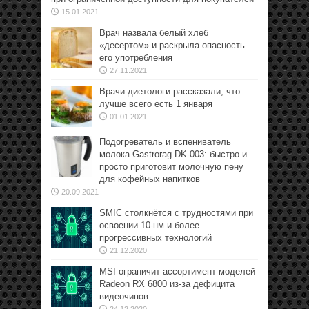
15.01.2021
Врач назвала белый хлеб
«десертом» и раскрыла опасность
его употребления
27.11.2021
Врачи-диетологи рассказали, что
лучше всего есть 1 января
01.01.2021
Подогреватель и вспениватель
молока Gastrorag DK-003: быстро и
просто приготовит молочную пену
для кофейных напитков
20.09.2021
SMIC столкнётся с трудностями при
освоении 10-нм и более
прогрессивных технологий
21.12.2020
MSI ограничит ассортимент моделей
Radeon RX 6800 из-за дефицита
видеочипов
24.12.2020