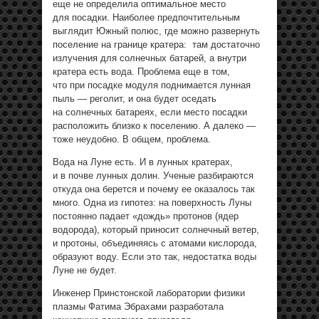
еще не определила оптимальное место
для посадки. Наиболее предпочтительным
выглядит Южный полюс, где можно развернуть
поселение на границе кратера: там достаточно
излучения для солнечных батарей, а внутри
кратера есть вода. Проблема еще в том,
что при посадке модуля поднимается лунная
пыль — реголит, и она будет оседать
на солнечных батареях, если место посадки
расположить близко к поселению. А далеко —
тоже неудобно. В общем, проблема.
Вода на Луне есть. И в лунных кратерах,
и в почве лунных долин. Ученые разбираются
откуда она берется и почему ее оказалось так
много. Одна из гипотез: на поверхность Луны
постоянно падает «дождь» протонов (ядер
водорода), который приносит солнечный ветер,
и протоны, объединяясь с атомами кислорода,
образуют воду. Если это так, недостатка воды
Луне не будет.
Инженер Принстонской лаборатории физики
плазмы Фатима Эбрахами разработала