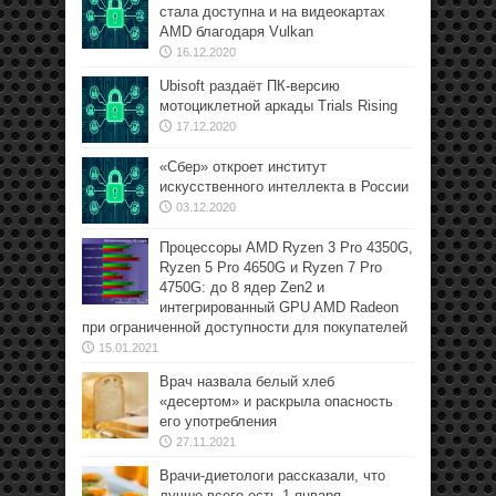
стала доступна и на видеокартах
AMD благодаря Vulkan
16.12.2020
Ubisoft раздаёт ПК-версию
мотоциклетной аркады Trials Rising
17.12.2020
«Сбер» откроет институт
искусственного интеллекта в России
03.12.2020
Процессоры AMD Ryzen 3 Pro 4350G,
Ryzen 5 Pro 4650G и Ryzen 7 Pro
4750G: до 8 ядер Zen2 и
интегрированный GPU AMD Radeon
при ограниченной доступности для покупателей
15.01.2021
Врач назвала белый хлеб
«десертом» и раскрыла опасность
его употребления
27.11.2021
Врачи-диетологи рассказали, что
лучше всего есть 1 января