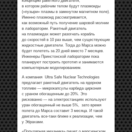
концепцию ракетного двигателя,
в котором рабочим телом будут плазмоиды
(«пузыри» плазмы в замкнутом магнитном поле).
Именно плазмоид рассматривается,
как возможный путь получение шаровой молнии
в лаборатории. Ракетный двигатель
на плазмоидах может разогнать корабль
до скоростей в 10 раз выше, чем существующие
жидкостные двигатели. Тогда до Марса можно
будет полететь за 20 дней вместо 7 месяцев.
Инженеры Принстонской лаборатории пока
планируют построить прототип и занимаются
компьютерным моделированием.
А компания Ultra Safe Nuclear Technologies
предлагает ракетный двигатель на ядерном
топливе — микрокапсулы карбида циркония
с ураном обогащенным до 20%. Это
рискованно — на электростанциях используют
уран обогащенный не выше 5%, зато время
полета до Марса составит 3 месяца. И такой
двигатель все-таки ближе к реализации, чем
у Эбрахами.
«Популярная механика» пишет о марсианском