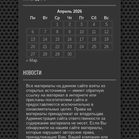
Апрель 2026
Пн
Вт
Ср
Чт
Пт
Сб
Вс
1
2
3
4
5
6
7
8
9
10
11
12
13
14
15
16
17
18
19
20
21
22
23
24
25
26
27
28
29
30
« Мар
НОВОСТИ
Все материалы на данном сайте взяты из
открытых источников — имеют обратную
ссылку на материал в интернете или
присланы посетителями сайта и
предоставляются исключительно в
ознакомительных целях. Права на
материалы принадлежат их владельцам.
Администрация сайта ответственности за
содержание материала не несет. Если Вы
обнаружили на нашем сайте материалы,
которые нарушают авторские права,
принадлежащие Вам, Вашей компании или