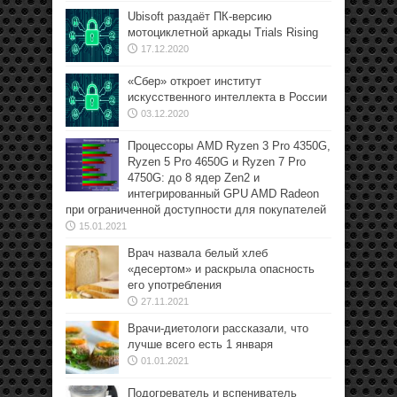
Ubisoft раздаёт ПК-версию
мотоциклетной аркады Trials Rising
17.12.2020
«Сбер» откроет институт
искусственного интеллекта в России
03.12.2020
Процессоры AMD Ryzen 3 Pro 4350G,
Ryzen 5 Pro 4650G и Ryzen 7 Pro
4750G: до 8 ядер Zen2 и
интегрированный GPU AMD Radeon
при ограниченной доступности для покупателей
15.01.2021
Врач назвала белый хлеб
«десертом» и раскрыла опасность
его употребления
27.11.2021
Врачи-диетологи рассказали, что
лучше всего есть 1 января
01.01.2021
Подогреватель и вспениватель