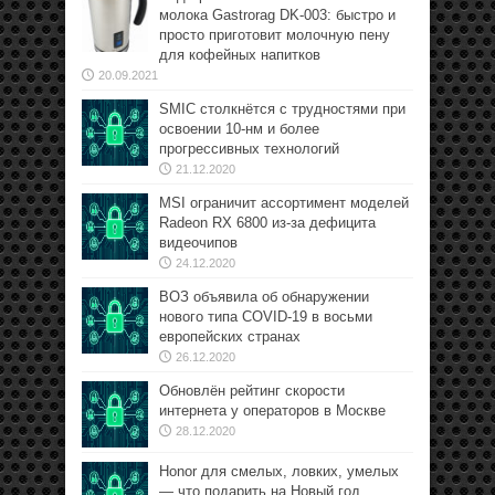
молока Gastrorag DK-003: быстро и
просто приготовит молочную пену
для кофейных напитков
20.09.2021
SMIC столкнётся с трудностями при
освоении 10-нм и более
прогрессивных технологий
21.12.2020
MSI ограничит ассортимент моделей
Radeon RX 6800 из-за дефицита
видеочипов
24.12.2020
ВОЗ объявила об обнаружении
нового типа COVID-19 в восьми
европейских странах
26.12.2020
Обновлён рейтинг скорости
интернета у операторов в Москве
28.12.2020
Honor для смелых, ловких, умелых
— что подарить на Новый год