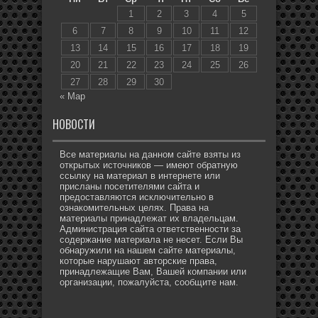
1
2
3
4
5
6
7
8
9
10
11
12
13
14
15
16
17
18
19
20
21
22
23
24
25
26
27
28
29
30
« Мар
НОВОСТИ
Все материалы на данном сайте взяты из
открытых источников — имеют обратную
ссылку на материал в интернете или
присланы посетителями сайта и
предоставляются исключительно в
ознакомительных целях. Права на
материалы принадлежат их владельцам.
Администрация сайта ответственности за
содержание материала не несет. Если Вы
обнаружили на нашем сайте материалы,
которые нарушают авторские права,
принадлежащие Вам, Вашей компании или
организации, пожалуйста, сообщите нам.