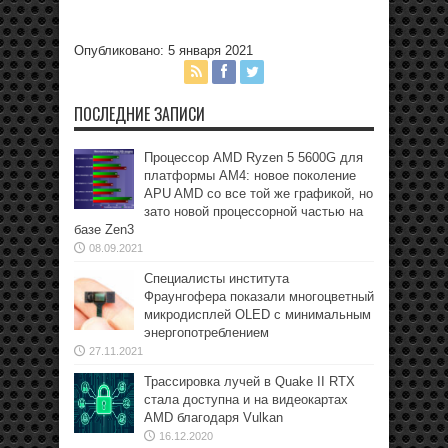
Опубликовано: 5 января 2021
ПОСЛЕДНИЕ ЗАПИСИ
Процессор AMD Ryzen 5 5600G для
платформы АМ4: новое поколение
APU AMD со все той же графикой, но
зато новой процессорной частью на
базе Zen3
08.09.2021
Специалисты института
Фраунгофера показали многоцветный
микродисплей OLED с минимальным
энергопотреблением
27.11.2021
Трассировка лучей в Quake II RTX
стала доступна и на видеокартах
AMD благодаря Vulkan
16.12.2020