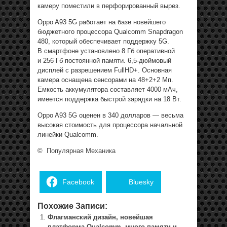
камеру поместили в перфорированный вырез.
Oppo A93 5G работает на базе новейшего
бюджетного процессора Qualcomm Snapdragon
480, который обеспечивает поддержку 5G.
В смартфоне установлено 8 Гб оперативной
и 256 Гб постоянной памяти. 6,5-дюймовый
дисплей с разрешением FullHD+. Основная
камера оснащена сенсорами на 48+2+2 Мп.
Емкость аккумулятора составляет 4000 мАч,
имеется поддержка быстрой зарядки на 18 Вт.
Oppo A93 5G оценен в 340 долларов — весьма
высокая стоимость для процессора начальной
линейки Qualcomm.
©
Популярная Механика
Facebook
Bluesky
Похожие Записи:
Флагманский дизайн, новейшая
платформа Qualcomm, много памяти и