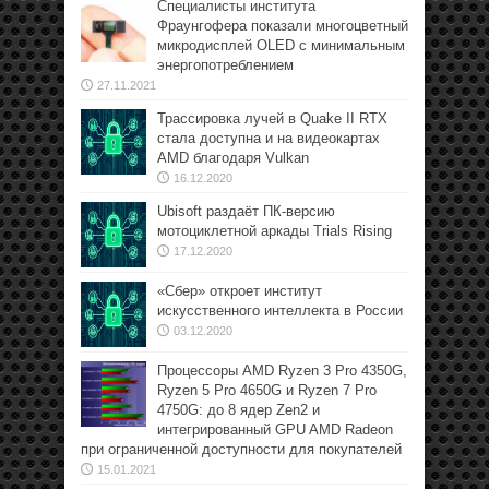
Специалисты института
Фраунгофера показали многоцветный
микродисплей OLED с минимальным
энергопотреблением
27.11.2021
Трассировка лучей в Quake II RTX
стала доступна и на видеокартах
AMD благодаря Vulkan
16.12.2020
Ubisoft раздаёт ПК-версию
мотоциклетной аркады Trials Rising
17.12.2020
«Сбер» откроет институт
искусственного интеллекта в России
03.12.2020
Процессоры AMD Ryzen 3 Pro 4350G,
Ryzen 5 Pro 4650G и Ryzen 7 Pro
4750G: до 8 ядер Zen2 и
интегрированный GPU AMD Radeon
при ограниченной доступности для покупателей
15.01.2021