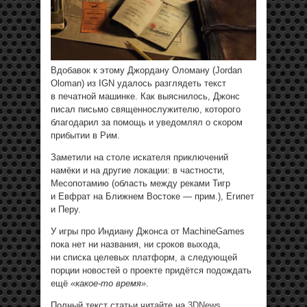
Вдобавок к этому Джордану Оломану (Jordan
Oloman) из IGN удалось разглядеть текст
в печатной машинке. Как выяснилось, Джонс
писал письмо священнослужителю, которого
благодарил за помощь и уведомлял о скором
прибытии в Рим.
Заметили на столе искателя приключений
намёки и на другие локации: в частности,
Месопотамию (область между реками Тигр
и Евфрат на Ближнем Востоке — прим.), Египет
и Перу.
У игры про Индиану Джонса от MachineGames
пока нет ни названия, ни сроков выхода,
ни списка целевых платформ, а следующей
порции новостей о проекте придётся подождать
ещё
«какое-то время»
.
Полный текст статьи читайте на
3DNews