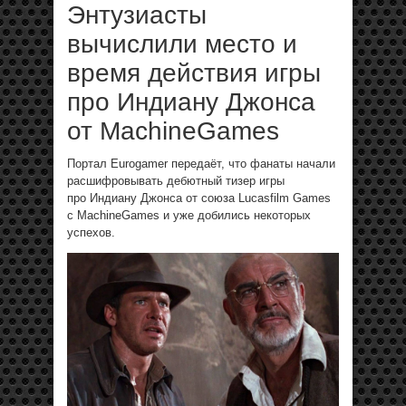
Энтузиасты
вычислили место и
время действия игры
про Индиану Джонса
от MachineGames
Портал Eurogamer передаёт, что фанаты начали
расшифровывать дебютный тизер игры
про Индиану Джонса от союза Lucasfilm Games
с MachineGames и уже добились некоторых
успехов.