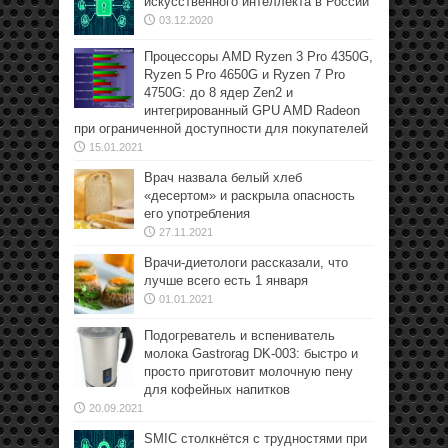
искусственного интеллекта в России
03.12.2020
Процессоры AMD Ryzen 3 Pro 4350G,
Ryzen 5 Pro 4650G и Ryzen 7 Pro
4750G: до 8 ядер Zen2 и
интегрированный GPU AMD Radeon
при ограниченной доступности для покупателей
15.01.2021
Врач назвала белый хлеб
«десертом» и раскрыла опасность
его употребления
27.11.2021
Врачи-диетологи рассказали, что
лучше всего есть 1 января
01.01.2021
Подогреватель и вспениватель
молока Gastrorag DK-003: быстро и
просто приготовит молочную пену
для кофейных напитков
20.09.2021
SMIC столкнётся с трудностями при