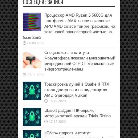
ПОСЛЕДНИЕ ЗАПИСИ
Процессор AMD Ryzen 5 5600G для
платформы АМ4: новое поколение
APU AMD со все той же графикой, но
зато новой процессорной частью на
базе Zen3
08.09.2021
Специалисты института
Фраунгофера показали многоцветный
микродисплей OLED с минимальным
энергопотреблением
27.11.2021
Трассировка лучей в Quake II RTX
стала доступна и на видеокартах
AMD благодаря Vulkan
16.12.2020
Ubisoft раздаёт ПК-версию
мотоциклетной аркады Trials Rising
17.12.2020
«Сбер» откроет институт