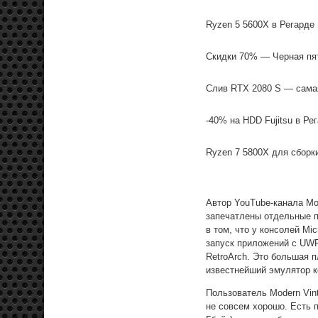
Ryzen 5 5600X в Регарде
Скидки 70% — Черная пя
Слив RTX 2080 S — cамая
-40% на HDD Fujitsu в Ре
Ryzen 7 5800X для сборк
Автор YouTube-канала Mo
запечатлены отдельные п
в том, что у консолей Mi
запуск приложений с UWP 
RetroArch. Это большая 
известнейший эмулятор ко
Пользователь Modern Vin
не совсем хорошо. Есть 