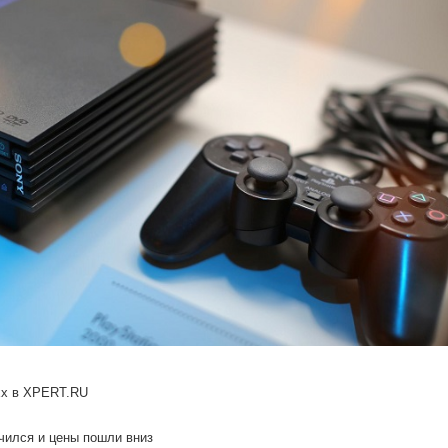
хх в XPERT.RU
чился и цены пошли вниз