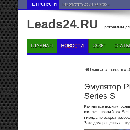
НЕ ПРОПУСТИ
Как опустить друга на нижние позиции 
Leads24.RU
Программы для
ГЛАВНАЯ
НОВОСТИ
СОФТ
СТАТЬ
Главная
»
Новости
»
Э
Эмулятор Pl
Series S
Как мы все помним, офици
кажется, новая Xbox Seri
никогда не выдаст разреш
Зато доморощенных энтуз