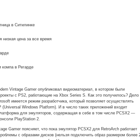
тница в Ситилинке
 низкая цена за все время
гарде
и компа в Регарде
dern Vintage Gamer опубликовал видеоматериал, в котором были
роекты с PS2, работающие на Xbox Series S. Как это получилось? Дело
crosoft имеется режим разработчика, который позволяет осуществлять
(Universal Windows Platform). И в число таких приложений входит
платформа для эмуляторов, содержащая в себе в том числе PCSX2 —
нсоли PlayStation 2.
tage Gamer поясняет, что пока эмулятор PCSX2 для RetroArch работает
проблемы с образами дисков (нельзя подключить образ размером более 