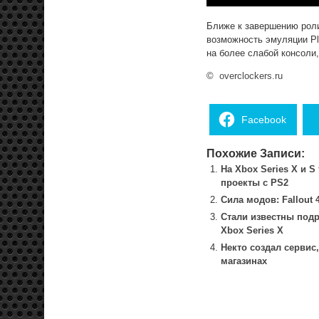
Ближе к завершению роли
возможность эмуляции Pla
на более слабой консоли,
©
overclockers.ru
Facebook
Похожие Записи:
На Xbox Series X и S
проекты с PS2
Сила модов: Fallout 
Стали известны подро
Xbox Series X
Некто создал сервис,
магазинах