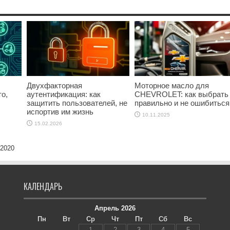
Двухфакторная
Моторное масло для
о,
аутентификация: как
CHEVROLET: как выбрать
защитить пользователей, не
правильно и не ошибиться
испортив им жизнь
10.11.2025
15.02.2026
 2020
КАЛЕНДАРЬ
Апрель 2026
Пн
Вт
Ср
Чт
Пт
Сб
Вс
1
2
3
4
5