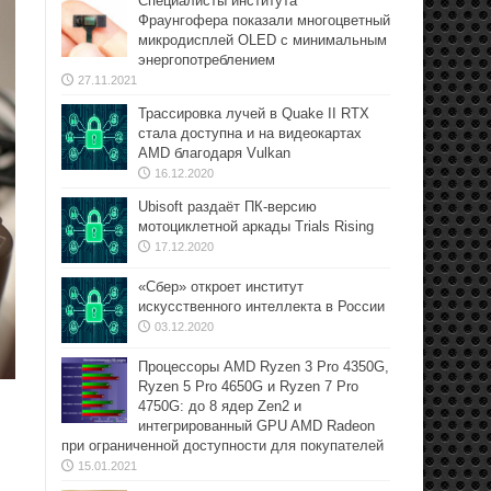
Специалисты института
Фраунгофера показали многоцветный
микродисплей OLED с минимальным
энергопотреблением
27.11.2021
Трассировка лучей в Quake II RTX
стала доступна и на видеокартах
AMD благодаря Vulkan
16.12.2020
Ubisoft раздаёт ПК-версию
мотоциклетной аркады Trials Rising
17.12.2020
«Сбер» откроет институт
искусственного интеллекта в России
03.12.2020
Процессоры AMD Ryzen 3 Pro 4350G,
Ryzen 5 Pro 4650G и Ryzen 7 Pro
4750G: до 8 ядер Zen2 и
интегрированный GPU AMD Radeon
при ограниченной доступности для покупателей
15.01.2021