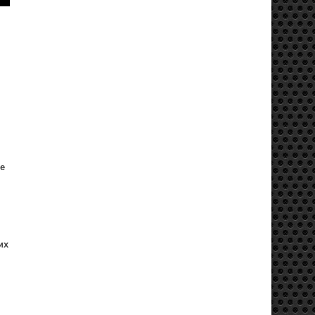
ие
их