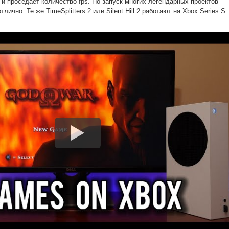
ук и проседает количество fps. Но запуск многих легендарных проектов
тлично. Те же TimeSplitters 2 или Silent Hill 2 работают на Xbox Series S