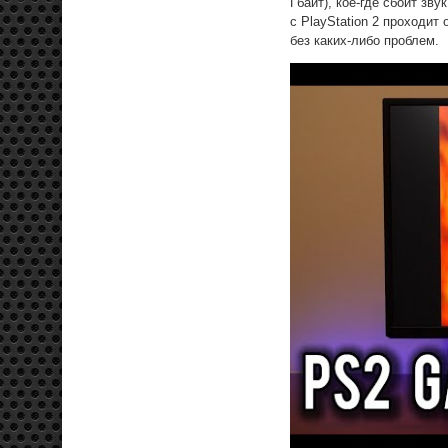
Гбайт), кое-где сбоит зв
с PlayStation 2 проходит о
без каких-либо проблем.