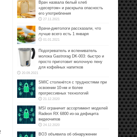
Врач назвала белый хлеб
«десертом» и раскрыла опасность
его употребления
27.11.2021
Врачи-диетологи рассказали, что
лучше всего есть 1 января
01.01.2021
Подогреватель и вспениватель
молока Gastrorag DK-003: быстро и
просто приготовит молочную пену
для кофейных напитков
20.09.2021
SMIC столкнётся с трудностями при
освоении 10-нм и более
прогрессивных технологий
21.12.2020
MSI ограничит ассортимент моделей
Radeon RX 6800 из-за дефицита
видеочипов
24.12.2020
2
ВОЗ объявила об обнаружении