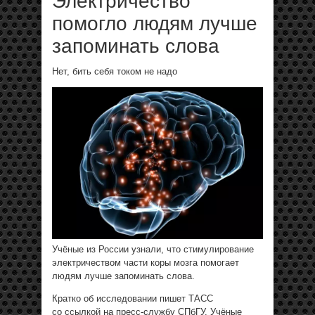
Электричество
помогло людям лучше
запоминать слова
Нет, бить себя током не надо
Учёные из России узнали, что стимулирование
электричеством части коры мозга помогает
людям лучше запоминать слова.
Кратко об исследовании пишет ТАСС
со ссылкой на пресс-службу СПбГУ. Учёные