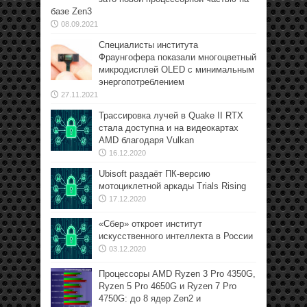
базе Zen3
08.09.2021
Специалисты института
Фраунгофера показали многоцветный
микродисплей OLED с минимальным
энергопотреблением
27.11.2021
Трассировка лучей в Quake II RTX
стала доступна и на видеокартах
AMD благодаря Vulkan
16.12.2020
Ubisoft раздаёт ПК-версию
мотоциклетной аркады Trials Rising
17.12.2020
«Сбер» откроет институт
искусственного интеллекта в России
03.12.2020
Процессоры AMD Ryzen 3 Pro 4350G,
Ryzen 5 Pro 4650G и Ryzen 7 Pro
4750G: до 8 ядер Zen2 и