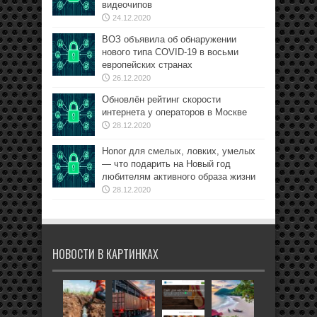
видеочипов
24.12.2020
ВОЗ объявила об обнаружении
нового типа COVID-19 в восьми
европейских странах
26.12.2020
Обновлён рейтинг скорости
интернета у операторов в Москве
28.12.2020
Honor для смелых, ловких, умелых
— что подарить на Новый год
любителям активного образа жизни
28.12.2020
НОВОСТИ В КАРТИНКАХ