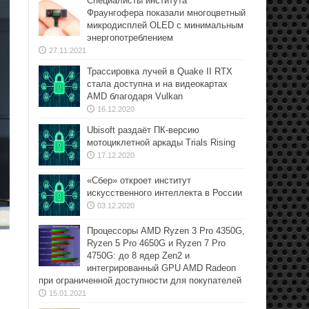
Специалисты института
Фраунгофера показали многоцветный
микродисплей OLED с минимальным
энергопотреблением
27.11.2021
Трассировка лучей в Quake II RTX
стала доступна и на видеокартах
AMD благодаря Vulkan
16.12.2020
Ubisoft раздаёт ПК-версию
мотоциклетной аркады Trials Rising
17.12.2020
«Сбер» откроет институт
искусственного интеллекта в России
03.12.2020
Процессоры AMD Ryzen 3 Pro 4350G,
Ryzen 5 Pro 4650G и Ryzen 7 Pro
4750G: до 8 ядер Zen2 и
интегрированный GPU AMD Radeon
при ограниченной доступности для покупателей
15.01.2021