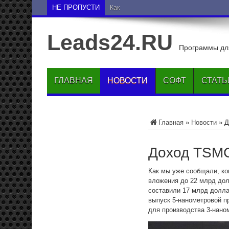
НЕ ПРОПУСТИ
Как опустить друга на н
Leads24.RU
Программы для
ГЛАВНАЯ
НОВОСТИ
СОФТ
СТАТЬ
Главная
»
Новости
»
Д
Доход TSMC
Как мы уже сообщали, ко
вложения до 22 млрд дол
составили 17 млрд долла
выпуск 5-нанометровой п
для производства 3-нано