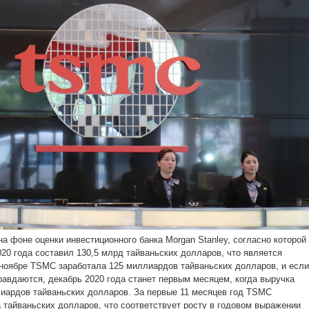
а фоне оценки инвестиционного банка Morgan Stanley, согласно которой
20 года составил 130,5 млрд тайваньских долларов, что является
ноябре TSMC заработала 125 миллиардов тайваньских долларов, и если
равдаются, декабрь 2020 года станет первым месяцем, когда выручка
иардов тайваньских долларов. За первые 11 месяцев год TSMC
а тайваньских долларов, что соответствует росту в годовом выражении