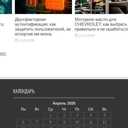
Двухфакторная
Моторное масло для
о,
аутентификация: как
CHEVROLET: как выбрать
защитить пользователей, не
правильно и не ошибиться
испортив им жизнь
10.11.2025
15.02.2026
2021
КАЛЕНДАРЬ
Апрель 2026
Пн
Вт
Ср
Чт
Пт
Сб
Вс
1
2
3
4
5
6
7
8
9
10
11
12