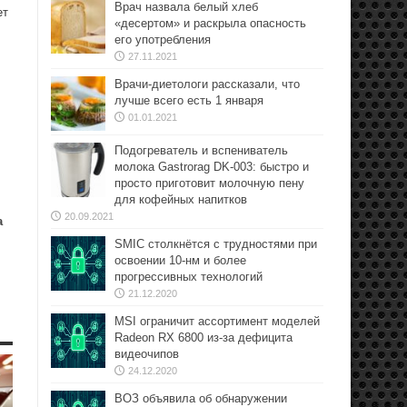
Врач назвала белый хлеб
ет
«десертом» и раскрыла опасность
его употребления
27.11.2021
Врачи-диетологи рассказали, что
лучше всего есть 1 января
01.01.2021
Подогреватель и вспениватель
молока Gastrorag DK-003: быстро и
просто приготовит молочную пену
для кофейных напитков
20.09.2021
а
SMIC столкнётся с трудностями при
освоении 10-нм и более
прогрессивных технологий
21.12.2020
MSI ограничит ассортимент моделей
Radeon RX 6800 из-за дефицита
видеочипов
24.12.2020
ВОЗ объявила об обнаружении