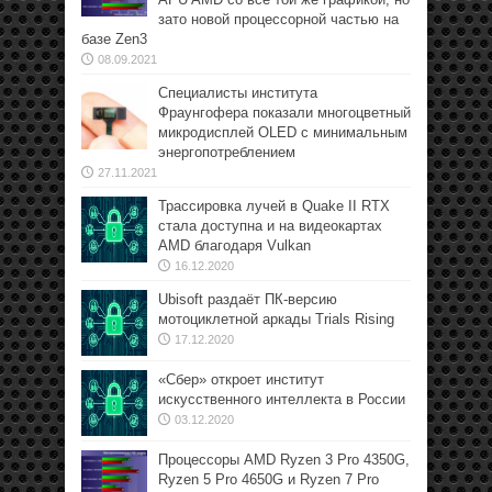
зато новой процессорной частью на
базе Zen3
08.09.2021
Специалисты института
Фраунгофера показали многоцветный
микродисплей OLED с минимальным
энергопотреблением
27.11.2021
Трассировка лучей в Quake II RTX
стала доступна и на видеокартах
AMD благодаря Vulkan
16.12.2020
Ubisoft раздаёт ПК-версию
мотоциклетной аркады Trials Rising
17.12.2020
«Сбер» откроет институт
искусственного интеллекта в России
03.12.2020
Процессоры AMD Ryzen 3 Pro 4350G,
Ryzen 5 Pro 4650G и Ryzen 7 Pro