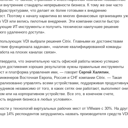
 и внутренние стандарты непрерывности бизнеса. К тому же они часто
раструктурами, что делает их более готовыми к внедрению
ест. Поэтому к началу карантина во многих финансовых организациях у
 VDI или велись пилотные внедрения. Эти компании смогли быстро
ующие ИТ-инструменты и получить технически наилучшее решение
ного удаленного доступа».
пользующих VDI выбрали решения Citrix. Главными их достоинствами
ствие функционала задачам», «наличие квалифицированной команды
абота на плохих каналах связи».
твердила, что значительную часть офисной работы можно успешно
 для достижения хороших результатов нужны правильные инструменты
ест и платформа управления ими, — говорит
Сергей Халяпин
,
инженеров Восточная Европа, Россия и СНГ компании Citrix. — Такая
рализованно управлять всеми устройствами, поддерживая продуктивну
удников независимо от того, в каких сетях они работают, выполняют они
ом или на корпоративном устройстве. Все это, в конечном счете,
сть ведения бизнеса в любых условиях».
ности у технологий виртуальных рабочих мест от VMware c 30%. На друг
ще 14% респондентов затруднились назвать производителя средств VDI