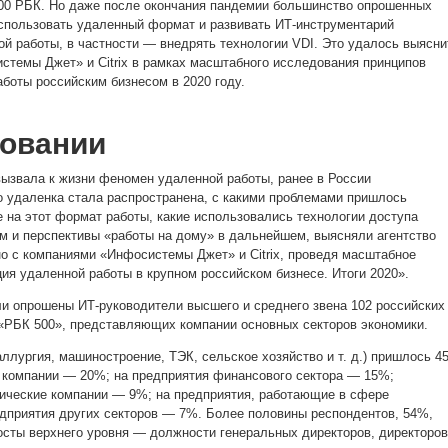
500 РБК. Но даже после окончания пандемии большинство
опрошенных
спользовать удаленный формат и развивать ИТ-инструментарий
ой работы, в частности — внедрять технологии VDI. Это удалось выясни
истемы Джет» и Citrix в рамках масштабного исследования принципов
аботы российским бизнесом в 2020 году.
довании
ызвала к жизни феномен удаленной работы, ранее в России
о удаленка стала распространена, с какими проблемами пришлось
е на этот формат работы, какие использовались технологии доступа
м и перспективы «работы на дому» в дальнейшем, выясняли агентство
но с компаниями «Инфосистемы Джет» и Citrix, проведя масштабное
ия удаленной работы в крупном российском бизнесе. Итоги 2020».
и опрошены ИТ-руководители высшего и среднего звена 102 российских
 «РБК 500», представляющих компании основных секторов экономики.
аллургия, машиностроение, ТЭК, сельское хозяйство и т. д.) пришлось 4
 компании — 20%; на предприятия финансового сектора — 15%;
тические компании — 9%; на предприятия, работающие в сфере
едприятия других секторов — 7%. Более половины респондентов, 54%,
сты верхнего уровня — должности генеральных директоров, директоров