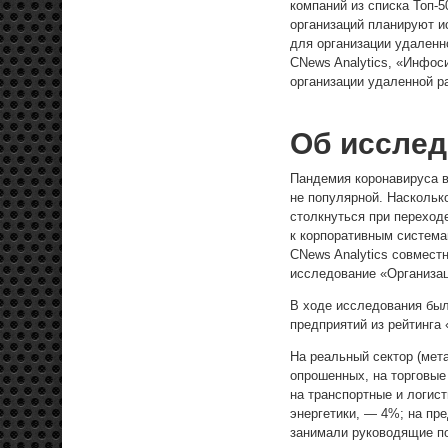
компаний из списка Топ-
организаций планируют и
для организации удаленн
CNews Analytics, «Инфос
организации удаленной р
Об иссле
Пандемия коронавируса в
не популярной. Наскольк
столкнуться при переход
к корпоративным система
CNews Analytics совмест
исследование «Организац
В ходе исследования был
предприятий из рейтинга
На реальный сектор (мет
опрошенных, на торговые
на транспортные и логис
энергетики, — 4%; на пр
занимали руководящие по