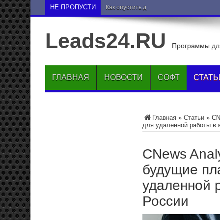
НЕ ПРОПУСТИ
Как опустить друга на нижние позиции 
Leads24.RU
Программы для
ГЛАВНАЯ
НОВОСТИ
СОФТ
СТАТЬ
Главная
»
Статьи
»
CN
для удаленной работы в 
CNews Analy
будущие пл
удаленной 
России