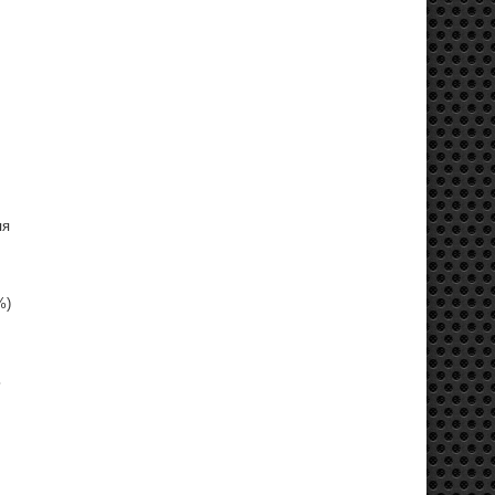
яя
%)
ь