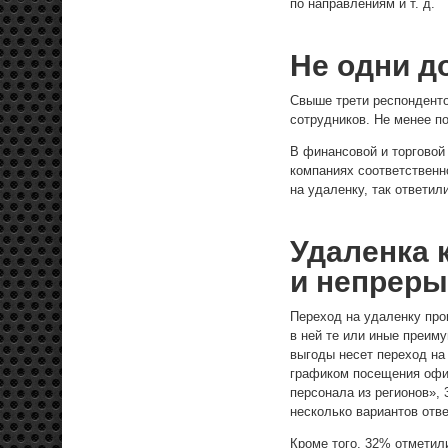
по направлениям и т. д.
Не одни д
Свыше трети респонденто
сотрудников. Не менее п
В финансовой и торгово
компаниях соответственн
на удаленку, так ответил
Удаленка 
и непреры
Переход на удаленку про
в ней те или иные преим
выгоды несет переход на
графиком посещения офи
персонала из регионов»,
несколько вариантов отве
Кроме того, 32% отметили