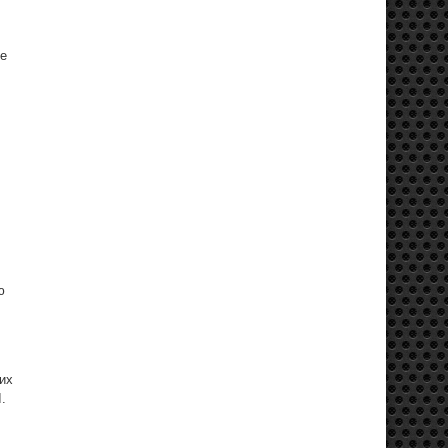
же
ю
их
.