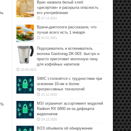
Врач назвала белый хлеб
«десертом» и раскрыла опасность
ть
его употребления
27.11.2021
Врачи-диетологи рассказали, что
лучше всего есть 1 января
01.01.2021
Подогреватель и вспениватель
молока Gastrorag DK-003: быстро и
просто приготовит молочную пену
для кофейных напитков
20.09.2021
SMIC столкнётся с трудностями при
освоении 10-нм и более
прогрессивных технологий
21.12.2020
MSI ограничит ассортимент моделей
5%
Radeon RX 6800 из-за дефицита
видеочипов
24.12.2020
ВОЗ объявила об обнаружении