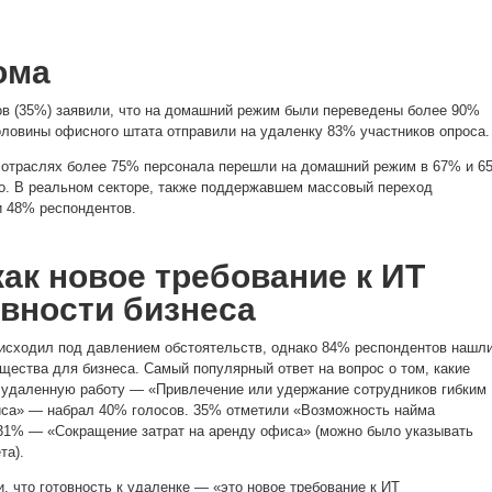
ома
в (35%) заявили, что на домашний режим были переведены более 90%
оловины офисного штата отправили на удаленку 83% участников опроса.
й отраслях более 75% персонала перешли на домашний режим в 67% и 6
о. В реальном секторе, также поддержавшем массовый переход
и 48% респондентов.
как новое требование к ИТ
вности бизнеса
исходил под давлением обстоятельств, однако 84% респондентов нашл
ущества для бизнеса. Самый популярный ответ на вопрос о том, какие
 удаленную работу — «Привлечение или удержание сотрудников гибким
са» — набрал 40% голосов. 35% отметили «Возможность найма
 31% — «Сокращение затрат на аренду офиса» (можно было указывать
та).
, что готовность к удаленке — «это новое требование к ИТ