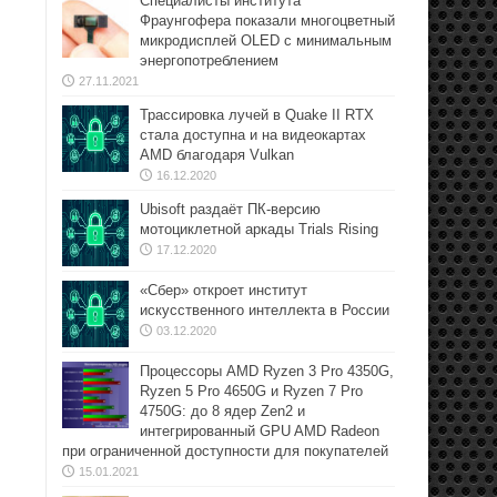
Специалисты института
Фраунгофера показали многоцветный
микродисплей OLED с минимальным
энергопотреблением
27.11.2021
Трассировка лучей в Quake II RTX
стала доступна и на видеокартах
AMD благодаря Vulkan
16.12.2020
Ubisoft раздаёт ПК-версию
мотоциклетной аркады Trials Rising
17.12.2020
«Сбер» откроет институт
искусственного интеллекта в России
03.12.2020
Процессоры AMD Ryzen 3 Pro 4350G,
Ryzen 5 Pro 4650G и Ryzen 7 Pro
4750G: до 8 ядер Zen2 и
интегрированный GPU AMD Radeon
при ограниченной доступности для покупателей
15.01.2021