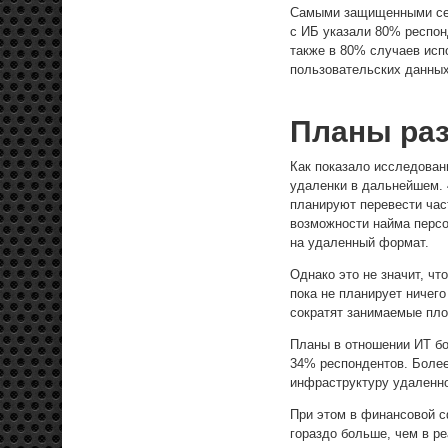
Самыми защищенными себ
с ИБ указали 80% респон
также в 80% случаев исп
пользовательских данных
Планы ра
Как показало исследован
удаленки в дальнейшем. 
планируют перевести час
возможности найма персо
на удаленный формат.
Однако это не значит, ч
пока не планирует ничег
сократят занимаемые пл
Планы в отношении ИТ б
34% респондентов. Боле
инфраструктуру удаленно
При этом в финансовой с
гораздо больше, чем в ре