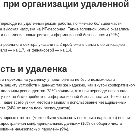
при организации удаленной
переходе на удаленный режим работы, по мнению большей части
ла высокая нагрузка на ИТ-персонал. Также головной болью оказались
) и появление новых рисков информационной безопасности (29%).
 реального сектора указали на 2 проблемы в связи с организацией
вли — на 1,7, из финансовой — на 1,4.
сть и удаленка
го перехода на удаленку у предприятий не было возможности
ь защиту устройств и данных так же надежно, как внутри корпоративног
 половины респондентов (51%) заявили, что при переводе персонала
 у них не было проблем с информационной безопасностью. Те же, кто
я, чаще всего узким местом называли использование незащищенных
тв (24% от числа всех респондентов).
пулярных ответов (можно было указывать несколько вариантов) вошли
спространения конфиденциальных данных» (16% от общего числа
зование небезопасных паролей» (9%).