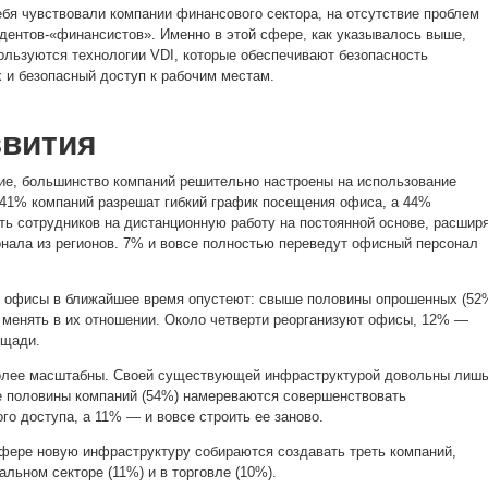
я чувствовали компании финансового сектора, на отсутствие проблем
дентов-«финансистов». Именно в этой сфере, как указывалось выше,
ользуются технологии VDI, которые обеспечивают безопасность
 и безопасный доступ к рабочим местам.
звития
ие, большинство компаний решительно настроены на использование
41% компаний разрешат гибкий график посещения офиса, а 44%
ть сотрудников на дистанционную работу на постоянной основе, расшир
нала из регионов. 7% и вовсе полностью переведут офисный персонал
то офисы в ближайшее время опустеют: свыше половины опрошенных (52
о менять в их отношении. Около четверти реорганизуют офисы, 12% —
ощади.
олее масштабны. Своей существующей инфраструктурой довольны лиш
е половины компаний (54%) намереваются совершенствовать
го доступа, а 11% — и вовсе строить ее заново.
фере новую инфраструктуру собираются создавать треть компаний,
альном секторе (11%) и в торговле (10%).