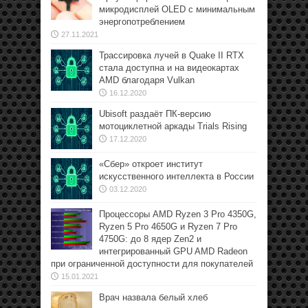
микродисплей OLED с минимальным
энергопотреблением
27.11.2021
Трассировка лучей в Quake II RTX
стала доступна и на видеокартах
AMD благодаря Vulkan
16.12.2020
Ubisoft раздаёт ПК-версию
мотоциклетной аркады Trials Rising
17.12.2020
«Сбер» откроет институт
искусственного интеллекта в России
03.12.2020
Процессоры AMD Ryzen 3 Pro 4350G,
Ryzen 5 Pro 4650G и Ryzen 7 Pro
4750G: до 8 ядер Zen2 и
интегрированный GPU AMD Radeon
при ограниченной доступности для покупателей
15.01.2021
Врач назвала белый хлеб