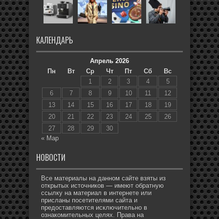
КАЛЕНДАРЬ
Апрель 2026
Пн
Вт
Ср
Чт
Пт
Сб
Вс
1
2
3
4
5
6
7
8
9
10
11
12
13
14
15
16
17
18
19
20
21
22
23
24
25
26
27
28
29
30
« Мар
НОВОСТИ
Все материалы на данном сайте взяты из
открытых источников — имеют обратную
ссылку на материал в интернете или
присланы посетителями сайта и
предоставляются исключительно в
ознакомительных целях. Права на