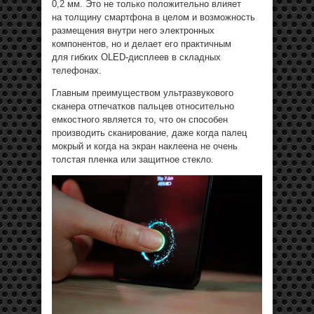
0,2 мм. Это не только положительно влияет
на толщину смартфона в целом и возможность
размещения внутри него электронных
компонентов, но и делает его практичным
для гибких OLED-дисплеев в складных
телефонах.
Главным преимуществом ультразвукового
сканера отпечатков пальцев относительно
емкостного является то, что он способен
производить сканирование, даже когда палец
мокрый и когда на экран наклеена не очень
толстая пленка или защитное стекло.