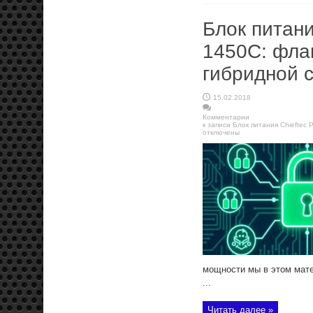
Блок питани
1450C: фла
гибридной 
15.02.2018
Комментарии
к записи Блок питания Chiefte
отключены
мощности мы в этом мате
...
Читать далее »