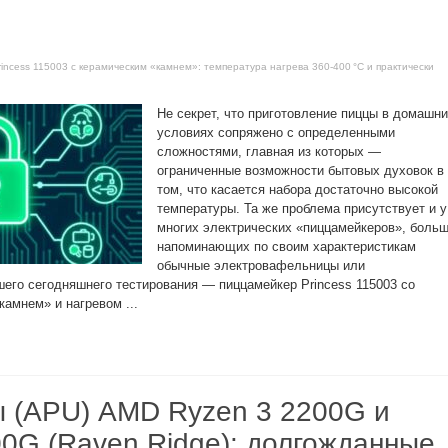
rincess 115003 с керамическим «камнем»: температура нагрева 360-400 °C и практически
Не секрет, что приготовление пиццы в домашн
условиях сопряжено с определенными
сложностями, главная из которых —
ограниченные возможности бытовых духовок в
том, что касается набора достаточно высокой
температуры. Та же проблема присутствует и у
многих электрических «пиццамейкеров», боль
напоминающих по своим характеристикам
обычные электровафельницы или
шего сегодняшнего тестирования — пиццамейкер Princess 115003 со
амнем» и нагревом ...
 (APU) AMD Ryzen 3 2200G и
00G (Raven Ridge): долгожданные