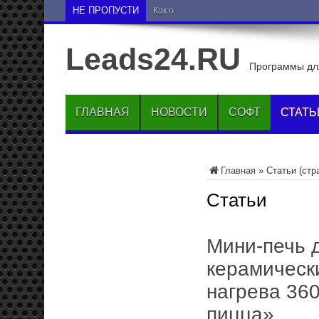
НЕ ПРОПУСТИ
Как опустить друга на нижние по
Leads24.RU
Программы для
ГЛАВНАЯ
НОВОСТИ
СОФТ
СТАТЬ
Главная
»
Статьи
(стр
Статьи
Мини-печь д
керамическ
нагрева 360
пицца»