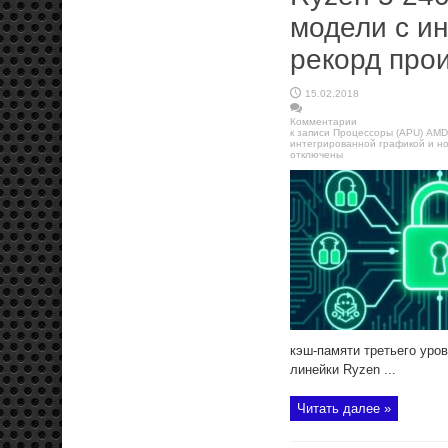
модели с и
рекорд про
15.02.2018
Комментарии
к записи Процессоры (APU) AMD
интегрированной графикой и н
отключены
кэш-памяти третьего уро
линейки Ryzen ...
Читать далее »