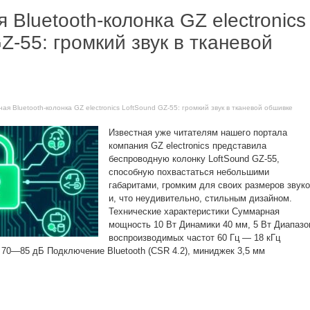
 Bluetooth-колонка GZ electronics
Z-55: громкий звук в тканевой
ая Bluetooth-колонка GZ electronics LoftSound GZ-55: громкий звук в тканевой обшивке
Известная уже читателям нашего портала
компания GZ electronics представила
беспроводную колонку LoftSound GZ-55,
способную похвастаться небольшими
габаритами, громким для своих размеров звук
и, что неудивительно, стильным дизайном.
Технические характеристики Суммарная
мощность 10 Вт Динамики 40 мм, 5 Вт Диапазо
воспроизводимых частот 60 Гц — 18 кГц
70—85 дБ Подключение Bluetooth (CSR 4.2), миниджек 3,5 мм