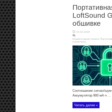
Портативная
LoftSound G
обшивке
15.02.2018
Комментарии
к записи Портативн
отключены
Соотношение сигнал/шум 
Аккумулятор 900 мА·ч ...
Читать далее »