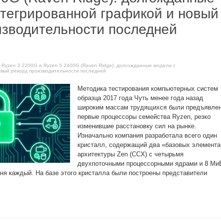
нтегрированной графикой и новый
изводительности последней
 Ryzen 3 2200G и Ryzen 5 2400G (Raven Ridge): долгожданные модели с
овый рекорд производительности последней
Методика тестирования компьютерных систем
образца 2017 года Чуть менее года назад
широким массам трудящихся были предъявле
первые процессоры семейства Ryzen, резко
изменившие расстановку сил на рынке.
Изначально компания разработала всего один
кристалл, содержащий два «базовых элемента
архитектуры Zen (CCX) с четырьмя
двухпоточными процессорными ядрами и 8 Ми
вня каждый. На базе этого кристалла были построены представители