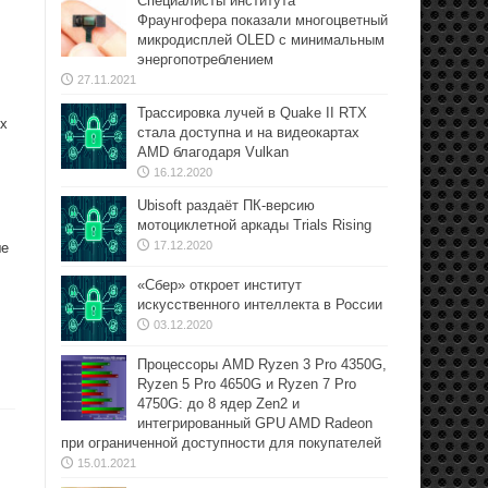
Специалисты института
Фраунгофера показали многоцветный
микродисплей OLED с минимальным
энергопотреблением
27.11.2021
Трассировка лучей в Quake II RTX
их
стала доступна и на видеокартах
AMD благодаря Vulkan
16.12.2020
Ubisoft раздаёт ПК-версию
мотоциклетной аркады Trials Rising
17.12.2020
ше
«Сбер» откроет институт
искусственного интеллекта в России
03.12.2020
Процессоры AMD Ryzen 3 Pro 4350G,
Ryzen 5 Pro 4650G и Ryzen 7 Pro
4750G: до 8 ядер Zen2 и
интегрированный GPU AMD Radeon
при ограниченной доступности для покупателей
15.01.2021