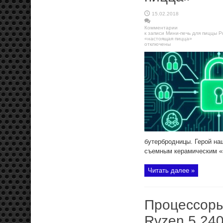
15.02.2018
Комментарии
к записи Мини-печь для пиццы P
«настоящая пицца»
отключены
бутербродницы. Герой на
съемным керамическим «к
Читать далее »
Процессоры
Ryzen 5 24