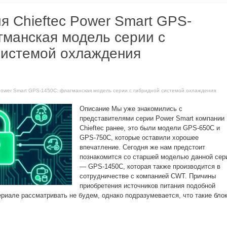
я Chieftec Power Smart GPS-
гманская модель серии с
системой охлаждения
c Power Smart GPS-1450C: флагманская модель серии с гибридной системой охлаждения
Описание Мы уже знакомились с
представителями серии Power Smart компании
Chieftec ранее, это были модели GPS-650C и
GPS-750C, которые оставили хорошее
впечатление. Сегодня же нам предстоит
познакомится со старшей моделью данной сер
— GPS-1450C, которая также производится в
сотрудничестве с компанией CWT. Причины
приобретения источников питания подобной
риале рассматривать не будем, однако подразумевается, что такие бло