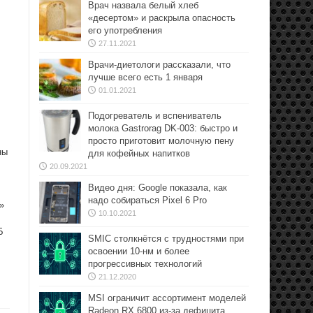
Врач назвала белый хлеб
«десертом» и раскрыла опасность
его употребления
27.11.2021
Врачи-диетологи рассказали, что
лучше всего есть 1 января
01.01.2021
Подогреватель и вспениватель
молока Gastrorag DK-003: быстро и
просто приготовит молочную пену
ны
для кофейных напитков
20.09.2021
Видео дня: Google показала, как
надо собираться Pixel 6 Pro
»
10.10.2021
Б
SMIC столкнётся с трудностями при
освоении 10-нм и более
прогрессивных технологий
21.12.2020
MSI ограничит ассортимент моделей
Radeon RX 6800 из-за дефицита