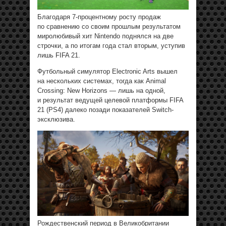
Благодаря 7-процентному росту продаж
по сравнению со своим прошлым результатом
миролюбивый хит Nintendo поднялся на две
строчки, а по итогам года стал вторым, уступив
лишь FIFA 21.
Футбольный симулятор Electronic Arts вышел
на нескольких системах, тогда как Animal
Crossing: New Horizons — лишь на одной,
и результат ведущей целевой платформы FIFA
21 (PS4) далеко позади показателей Switch-
эксклюзива.
Рождественский период в Великобритании