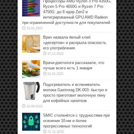
Процессоры AMD Ryzen 3 Pro 4350G,
Ryzen 5 Pro 4650G и Ryzen 7 Pro
4750G: до 8 ядер Zen2 и
интегрированный GPU AMD Radeon
при ограниченной доступности для покупателей
15.01.2021
Врач назвала белый хлеб
«десертом» и раскрыла опасность
его употребления
27.11.2021
Врачи-диетологи рассказали, что
лучше всего есть 1 января
01.01.2021
Подогреватель и вспениватель
молока Gastrorag DK-003: быстро и
просто приготовит молочную пену
для кофейных напитков
20.09.2021
SMIC столкнётся с трудностями при
освоении 10-нм и более
прогрессивных технологий
21.12.2020