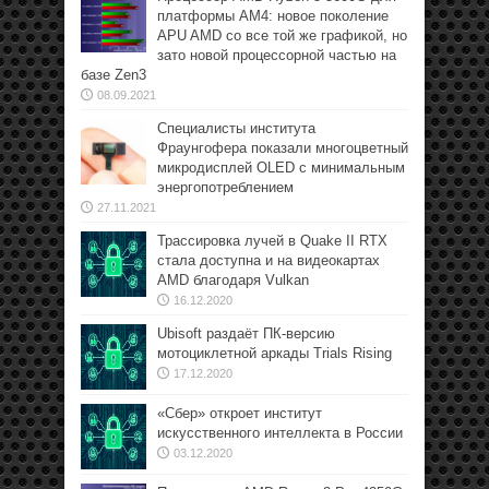
платформы АМ4: новое поколение
APU AMD со все той же графикой, но
зато новой процессорной частью на
базе Zen3
08.09.2021
Специалисты института
Фраунгофера показали многоцветный
микродисплей OLED с минимальным
энергопотреблением
27.11.2021
Трассировка лучей в Quake II RTX
стала доступна и на видеокартах
AMD благодаря Vulkan
16.12.2020
Ubisoft раздаёт ПК-версию
мотоциклетной аркады Trials Rising
17.12.2020
«Сбер» откроет институт
искусственного интеллекта в России
03.12.2020