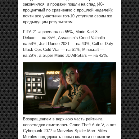
закончился, и продажи пошли на спад (40-
процентный по сравнению с прошлой неделей):
почти все участники топ-10 уступили своим же
предыдущим результатам.
FIFA 21 «просела» на 55%, Mario Kart 8
Deluxe — на 35%, Assassin’s Creed Valhalla —
на 58%, Just Dance 2021 — на 43%, Call of Duty:
Black Ops Cold War — на 61%, Minecraft —
на 29%, а Super Mario 3D All-Stars — на 42%.
Возвращением в верхнюю часть рейтинга
напоследок отметилась Grand Theft Auto V, а вот
Cyberpunk 2077 и Marvel«s Spider-Man: Miles
Morales поддержать порыв коллеги не смогли