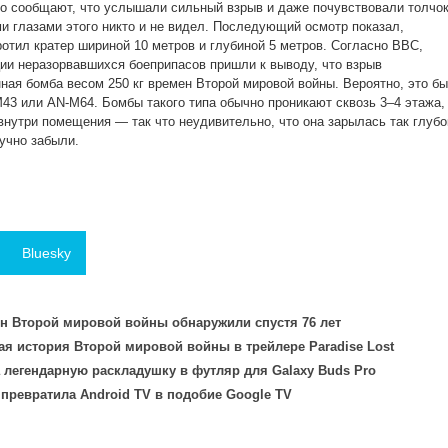
о сообщают, что услышали сильный взрыв и даже почувствовали толчо
ми глазами этого никто и не видел. Последующий осмотр показал,
ротил кратер шириной 10 метров и глубиной 5 метров. Согласно BBC,
ии неразорвавшихся боеприпасов пришли к выводу, что взрыв
ная бомба весом 250 кг времен Второй мировой войны. Вероятно, это б
43 или AN-M64. Бомбы такого типа обычно проникают сквозь 3–4 этажа,
внутри помещения — так что неудивительно, что она зарылась так глубо
учно забыли.
Bluesky
н Второй мировой войны обнаружили спустя 76 лет
ая история Второй мировой войны в трейлере Paradise Lost
легендарную раскладушку в футляр для Galaxy Buds Pro
превратила Android TV в подобие Google TV