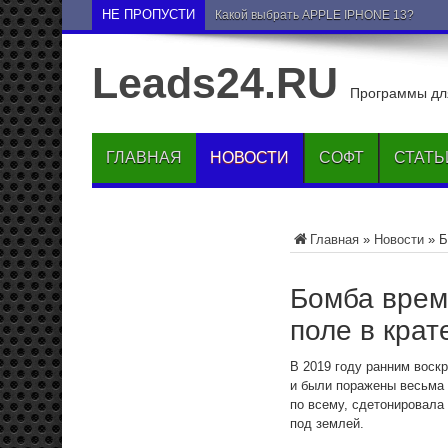
НЕ ПРОПУСТИ
Как опустить друга
Leads24.RU
Программы для
ГЛАВНАЯ
НОВОСТИ
СОФТ
СТАТЬ
Главная
»
Новости
»
Б
Бомба врем
поле в крат
В 2019 году ранним воск
и были поражены весьма 
по всему, сдетонировала
под землей.