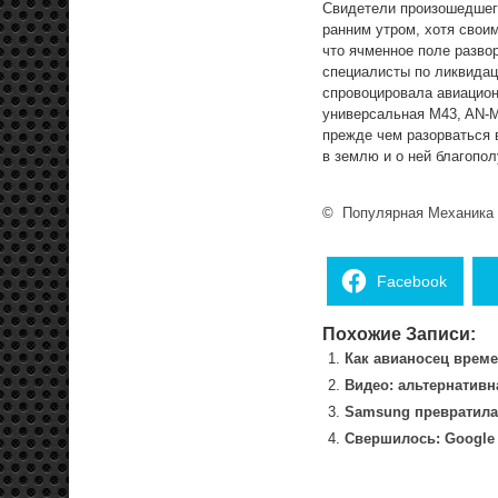
Свидетели произошедшег
ранним утром, хотя свои
что ячменное поле разво
специалисты по ликвидац
спровоцировала авиацион
универсальная M43, AN-M
прежде чем разорваться 
в землю и о ней благопол
©
Популярная Механика
Facebook
Похожие Записи:
Как авианосец време
Видео: альтернативн
Samsung превратила 
Свершилось: Google 