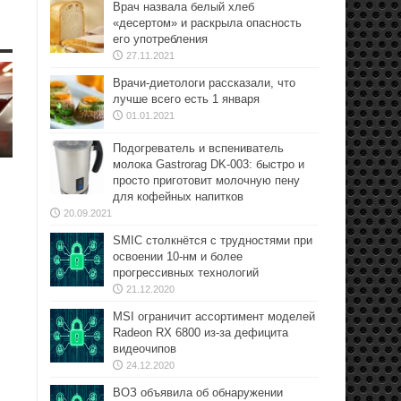
Врач назвала белый хлеб
«десертом» и раскрыла опасность
его употребления
27.11.2021
Врачи-диетологи рассказали, что
лучше всего есть 1 января
01.01.2021
Подогреватель и вспениватель
молока Gastrorag DK-003: быстро и
просто приготовит молочную пену
для кофейных напитков
20.09.2021
SMIC столкнётся с трудностями при
освоении 10-нм и более
прогрессивных технологий
21.12.2020
MSI ограничит ассортимент моделей
Radeon RX 6800 из-за дефицита
видеочипов
24.12.2020
ВОЗ объявила об обнаружении