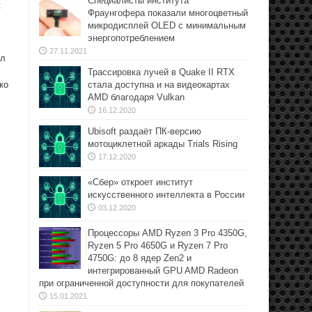
Специалисты института
к
Фраунгофера показали многоцветный
микродисплей OLED с минимальным
энергопотреблением
27.11.2021
ыл
Трассировка лучей в Quake II RTX
ко
стала доступна и на видеокартах
AMD благодаря Vulkan
16.12.2020
Ubisoft раздаёт ПК-версию
мотоциклетной аркады Trials Rising
17.12.2020
«Сбер» откроет институт
искусственного интеллекта в России
03.12.2020
Процессоры AMD Ryzen 3 Pro 4350G,
Ryzen 5 Pro 4650G и Ryzen 7 Pro
4750G: до 8 ядер Zen2 и
интегрированный GPU AMD Radeon
при ограниченной доступности для покупателей
15.01.2021