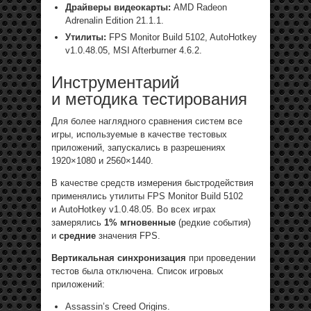
Драйверы видеокарты:
AMD Radeon
Adrenalin Edition 21.1.1.
Утилиты:
FPS Monitor Build 5102, AutoHotkey
v1.0.48.05, MSI Afterburner 4.6.2.
Инструментарий
и методика тестирования
Для более наглядного сравнения систем все
игры, используемые в качестве тестовых
приложений, запускались в разрешениях
1920×1080 и 2560×1440.
В качестве средств измерения быстродействия
применялись утилиты FPS Monitor Build 5102
и AutoHotkey v1.0.48.05. Во всех играх
замерялись
1% мгновенные
(редкие события)
и
средние
значения FPS.
Вертикальная синхронизация
при проведении
тестов была отключена. Список игровых
приложений:
Assassin’s Creed Origins.