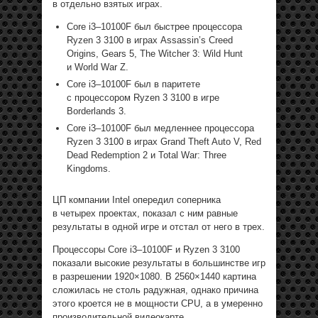
в отдельно взятых играх.
Core i3–10100F был быстрее процессора
Ryzen 3 3100 в играх Assassin’s Creed
Origins, Gears 5, The Witcher 3: Wild Hunt
и World War Z.
Core i3–10100F был в паритете
с процессором Ryzen 3 3100 в игре
Borderlands 3.
Core i3–10100F был медленнее процессора
Ryzen 3 3100 в играх Grand Theft Auto V, Red
Dead Redemption 2 и Total War: Three
Kingdoms.
ЦП компании Intel опередил соперника
в четырех проектах, показал с ним равные
результаты в одной игре и отстал от него в трех.
Процессоры Core i3–10100F и Ryzen 3 3100
показали высокие результаты в большинстве игр
в разрешении 1920×1080. В 2560×1440 картина
сложилась не столь радужная, однако причина
этого кроется не в мощности CPU, а в умеренно
производительной видеокарте.