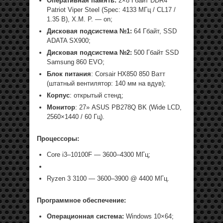
Оперативная память:
2×8 Гбайт DDR4
Patriot Viper Steel (Spec: 4133 МГц / CL17 /
1.35 В), X.M. P. — on;
Дисковая подсистема №1:
64 Гбайт, SSD
ADATA SX900;
Дисковая подсистема №2:
500 Гбайт SSD
Samsung 860 EVO;
Блок питания
: Corsair HX850 850 Ватт
(штатный вентилятор: 140 мм на вдув);
Корпус
: открытый стенд;
Монитор
: 27» ASUS PB278Q BK (Wide LCD,
2560×1440 / 60 Гц).
Процессоры:
Core i3–10100F — 3600–4300 МГц;
Ryzen 3 3100 — 3600–3900 @ 4400 МГц.
Программное обеспечение:
Операционная система:
Windows 10×64;