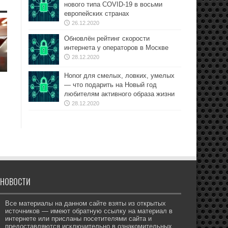
нового типа COVID-19 в восьми
европейских странах
26.12.2020
Обновлён рейтинг скорости
интернета у операторов в Москве
28.12.2020
Honor для смелых, ловких, умелых
— что подарить на Новый год
любителям активного образа жизни
28.12.2020
НОВОСТИ
Все материалы на данном сайте взяты из открытых
источников — имеют обратную ссылку на материал в
интернете или присланы посетителями сайта и
предоставляются исключительно в ознакомительных