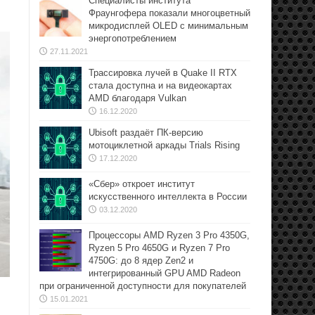
Специалисты института
Фраунгофера показали многоцветный
микродисплей OLED с минимальным
энергопотреблением
27.11.2021
Трассировка лучей в Quake II RTX
стала доступна и на видеокартах
AMD благодаря Vulkan
16.12.2020
Ubisoft раздаёт ПК-версию
мотоциклетной аркады Trials Rising
17.12.2020
«Сбер» откроет институт
искусственного интеллекта в России
03.12.2020
Процессоры AMD Ryzen 3 Pro 4350G,
Ryzen 5 Pro 4650G и Ryzen 7 Pro
4750G: до 8 ядер Zen2 и
интегрированный GPU AMD Radeon
при ограниченной доступности для покупателей
15.01.2021