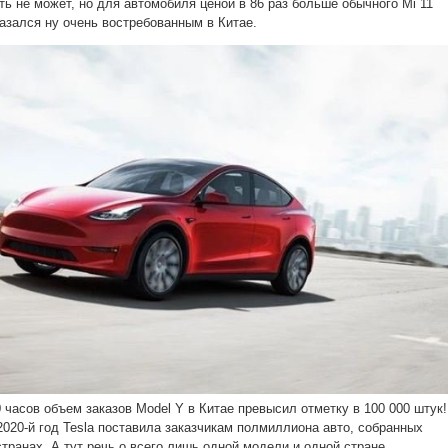
ь не может, но для автомобиля ценой в 86 раз больше обычного Mi 11
казался ну очень востребованным в Китае.
0 часов объем заказов Model Y в Китае превысил отметку в 100 000 штук!
 2020-й год Tesla поставила заказчикам полмиллиона авто, собранных
странах. А тут речь о всего лишь одной модели и одной стране.