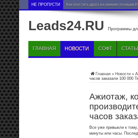
НЕ ПРОПУСТИ
Как опустить друга на нижние позиции 
Leads24.RU
Программы для
ГЛАВНАЯ
НОВОСТИ
СОФТ
СТАТЬ
Главная
»
Новости
»
А
часов заказали 100 000 T
Ажиотаж, к
производит
часов заказ
Все уже привыкли к тому
минуты или часы. Последн