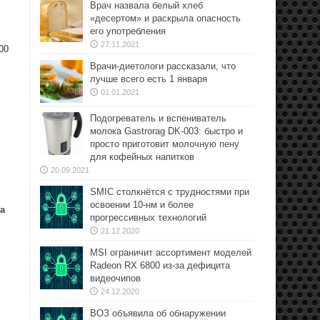
Врач назвала белый хлеб
«десертом» и раскрыла опасность
его употребления
27.11.2021
00
Врачи-диетологи рассказали, что
лучше всего есть 1 января
01.01.2021
Подогреватель и вспениватель
молока Gastrorag DK-003: быстро и
просто приготовит молочную пену
для кофейных напитков
20.09.2021
SMIC столкнётся с трудностями при
освоении 10-нм и более
а
прогрессивных технологий
21.12.2020
MSI ограничит ассортимент моделей
Radeon RX 6800 из-за дефицита
видеочипов
24.12.2020
ВОЗ объявила об обнаружении