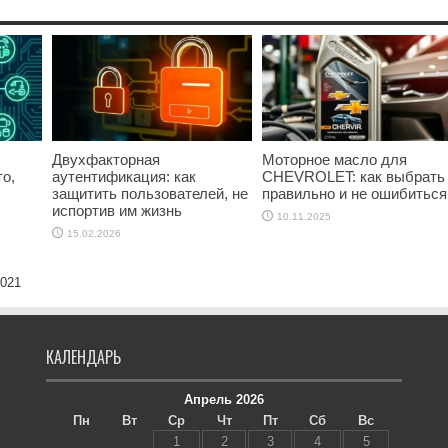
Двухфакторная
Моторное масло для
о,
аутентификация: как
CHEVROLET: как выбрать
защитить пользователей, не
правильно и не ошибиться
испортив им жизнь
10.11.2025
15.02.2026
2021
КАЛЕНДАРЬ
Апрель 2026
Пн
Вт
Ср
Чт
Пт
Сб
Вс
1
2
3
4
5