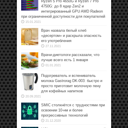
Ryzen 5 Pro 4650G и Ryzen 7 Pro
4750G: до 8 ядер Zen2 и
интегрированный GPU AMD Radeon
при ограниченной доступности для покупателей
15.01.2021
Врач назвала белый хлеб
«десертом» и раскрыла опасность
его употребления
27.11.2021
Врачи-диетологи рассказали, что
лучше всего есть 1 января
01.01.2021
Подогреватель и вспениватель
молока Gastrorag DK-003: быстро и
просто приготовит молочную пену
для кофейных напитков
20.09.2021
SMIC столкнётся с трудностями при
освоении 10-нм и более
прогрессивных технологий
21.12.2020