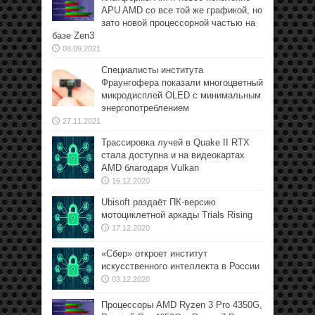
APU AMD со все той же графикой, но
зато новой процессорной частью на
базе Zen3
08.09.2021
Специалисты института
Фраунгофера показали многоцветный
микродисплей OLED с минимальным
энергопотреблением
27.11.2021
Трассировка лучей в Quake II RTX
стала доступна и на видеокартах
AMD благодаря Vulkan
16.12.2020
Ubisoft раздаёт ПК-версию
мотоциклетной аркады Trials Rising
17.12.2020
«Сбер» откроет институт
искусственного интеллекта в России
03.12.2020
Процессоры AMD Ryzen 3 Pro 4350G,