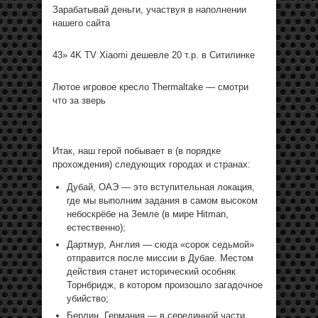
Зарабатывай деньги, участвуя в наполнении
нашего сайта
43» 4K TV Xiaomi дешевле 20 т.р. в Ситилинке
Лютое игровое кресло Thermaltake — смотри
что за зверь
Итак, наш герой побывает в (в порядке
прохождения) следующих городах и странах:
Дубай, ОАЭ — это вступительная локация,
где мы выполним задания в самом высоком
небоскрёбе на Земле (в мире Hitman,
естественно);
Дартмур, Англия — сюда «сорок седьмой»
отправится после миссии в Дубае. Местом
действия станет исторический особняк
Торнбридж, в котором произошло загадочное
убийство;
Берлин, Германия — в серединной части