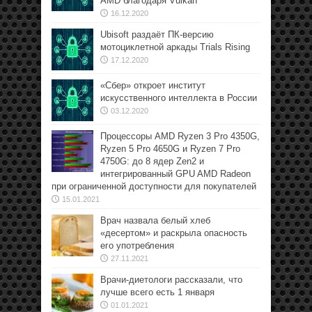
AMD благодаря Vulkan
16.12.2020
Ubisoft раздаёт ПК-версию
мотоциклетной аркады Trials Rising
17.12.2020
«Сбер» откроет институт
искусственного интеллекта в России
03.12.2020
Процессоры AMD Ryzen 3 Pro 4350G,
Ryzen 5 Pro 4650G и Ryzen 7 Pro
4750G: до 8 ядер Zen2 и
интегрированный GPU AMD Radeon
при ограниченной доступности для покупателей
15.01.2021
Врач назвала белый хлеб
«десертом» и раскрыла опасность
его употребления
27.11.2021
Врачи-диетологи рассказали, что
лучше всего есть 1 января
01.01.2021