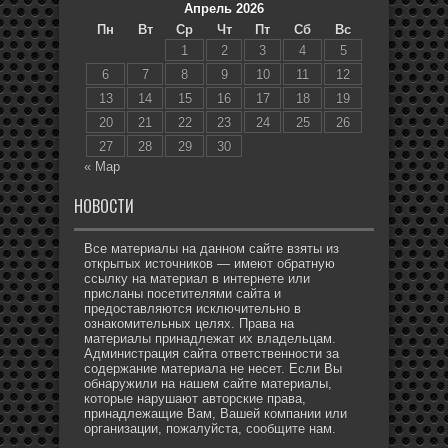
Апрель 2026
Пн
Вт
Ср
Чт
Пт
Сб
Вс
1
2
3
4
5
6
7
8
9
10
11
12
13
14
15
16
17
18
19
20
21
22
23
24
25
26
27
28
29
30
« Мар
НОВОСТИ
Все материалы на данном сайте взяты из
открытых источников — имеют обратную
ссылку на материал в интернете или
присланы посетителями сайта и
предоставляются исключительно в
ознакомительных целях. Права на
материалы принадлежат их владельцам.
Администрация сайта ответственности за
содержание материала не несет. Если Вы
обнаружили на нашем сайте материалы,
которые нарушают авторские права,
принадлежащие Вам, Вашей компании или
организации, пожалуйста, сообщите нам.