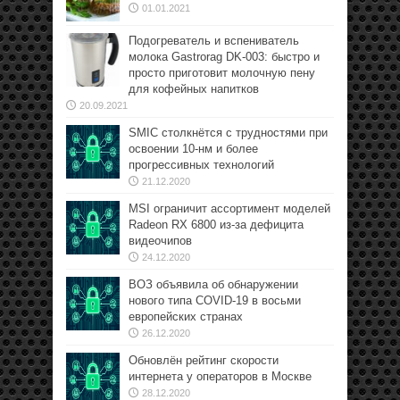
01.01.2021
Подогреватель и вспениватель
молока Gastrorag DK-003: быстро и
просто приготовит молочную пену
для кофейных напитков
20.09.2021
SMIC столкнётся с трудностями при
освоении 10-нм и более
прогрессивных технологий
21.12.2020
MSI ограничит ассортимент моделей
Radeon RX 6800 из-за дефицита
видеочипов
24.12.2020
ВОЗ объявила об обнаружении
нового типа COVID-19 в восьми
европейских странах
26.12.2020
Обновлён рейтинг скорости
интернета у операторов в Москве
28.12.2020