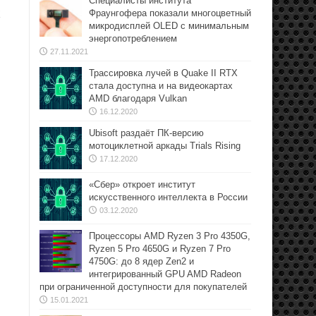
Специалисты института
Фраунгофера показали многоцветный
X
микродисплей OLED с минимальным
энергопотреблением
27.11.2021
Трассировка лучей в Quake II RTX
стала доступна и на видеокартах
AMD благодаря Vulkan
16.12.2020
Ubisoft раздаёт ПК-версию
мотоциклетной аркады Trials Rising
17.12.2020
«Сбер» откроет институт
искусственного интеллекта в России
03.12.2020
Процессоры AMD Ryzen 3 Pro 4350G,
Ryzen 5 Pro 4650G и Ryzen 7 Pro
4750G: до 8 ядер Zen2 и
интегрированный GPU AMD Radeon
при ограниченной доступности для покупателей
15.01.2021