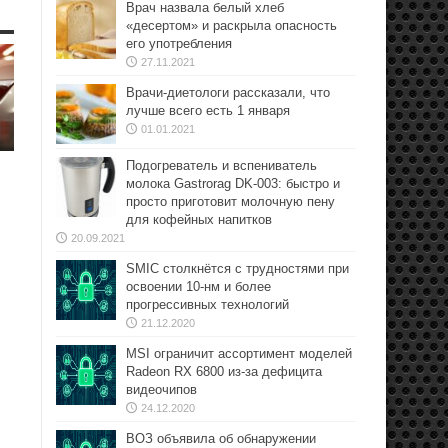
Врач назвала белый хлеб
«десертом» и раскрыла опасность
его употребления
27.11.2021
Врачи-диетологи рассказали, что
лучше всего есть 1 января
01.01.2021
Подогреватель и вспениватель
молока Gastrorag DK-003: быстро и
просто приготовит молочную пену
для кофейных напитков
20.09.2021
SMIC столкнётся с трудностями при
освоении 10-нм и более
прогрессивных технологий
21.12.2020
MSI ограничит ассортимент моделей
Radeon RX 6800 из-за дефицита
видеочипов
24.12.2020
ВОЗ объявила об обнаружении