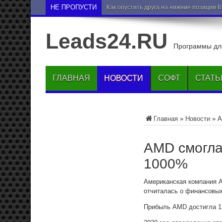
НЕ ПРОПУСТИ
Как опустить друга на нижние позиции 
Leads24.RU
Программы для
ГЛАВНАЯ
НОВОСТИ
СОФТ
СТАТЬ
Главная
»
Новости
»
A
AMD смогла
1000%
Американская компания A
отчиталась о финансовых
Прибыль AMD достигла 1