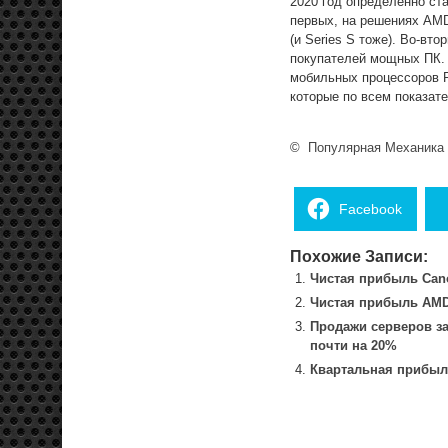
2020 год определенно ст
первых, на решениях AMD
(и Series S тоже). Во-вт
покупателей мощных ПК.
мобильных процессоров R
которые по всем показате
©
Популярная Механика
Facebook
Похожие Записи:
Чистая прибыль Cano
Чистая прибыль AMD
Продажи серверов за
почти на 20%
Квартальная прибыль