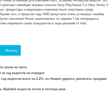
ал очень успешным для компании AMD, особенно четвертый квартал. Во-
 работают новейшие игровые консоли Sony PlayStation 5 и Xbox Series 
орых, процессоры и видеокарты компании были популярны среди
 Кроме того, в прошлом году AMD выпустила очень успешную линейку
yzen поколения Renoir, выполненных по нормам 7 нм техпроцесса,
лям опережали своих конкурентов в лице решений от Intel.
Bluesky
n упала на треть
 за год выросла на порядок
 год выросли всего на 2,2%, но Huawei удалось увеличить продажи
 Alphabet выросла почти в полтора раза