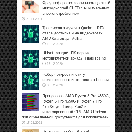
Фраунгофера показали многоцветный
микродисплей OLED с минимальным
энергопотреблением
27.11.2021
Трассировка лучей в Quake II RTX
стала доступна и на видеокартах
AMD благодаря Vulkan
16.12.2020
Ubisoft раздаёт ПК-версию
мотоциклетной аркады Trials Rising
17.12.2020
«Сбер» откроет институт
искусственного интеллекта в России
03.12.2020
Процессоры AMD Ryzen 3 Pro 4350G,
Ryzen 5 Pro 4650G и Ryzen 7 Pro
4750G: до 8 ядер Zen2 и
интегрированный GPU AMD Radeon
при ограниченной доступности для покупателей
15.01.2021
Врач назвала белый хлеб