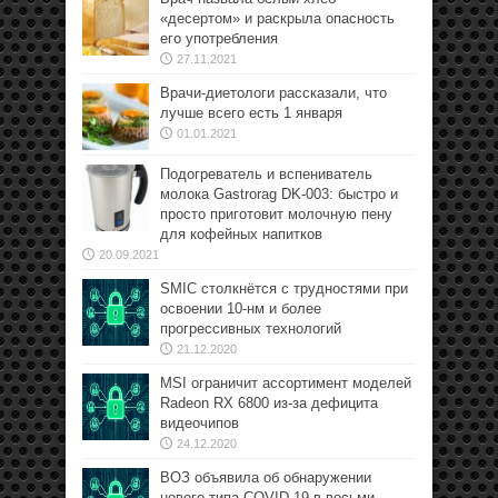
«десертом» и раскрыла опасность
его употребления
27.11.2021
Врачи-диетологи рассказали, что
лучше всего есть 1 января
01.01.2021
Подогреватель и вспениватель
молока Gastrorag DK-003: быстро и
просто приготовит молочную пену
для кофейных напитков
20.09.2021
SMIC столкнётся с трудностями при
освоении 10-нм и более
прогрессивных технологий
21.12.2020
MSI ограничит ассортимент моделей
Radeon RX 6800 из-за дефицита
видеочипов
24.12.2020
ВОЗ объявила об обнаружении
нового типа COVID-19 в восьми