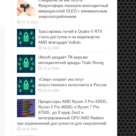
Специалисты института
Фраунгофера показали многоцветный
микродисплей OLED с минимальным
энергопотреблением
27.11.2021
Трассировка лучей в Quake II RTX
стала доступна и на видеокартах
AMD благодаря Vulkan
16.12.2020
Ubisoft раздаёт ПК-версию
мотоциклетной аркады Trials Rising
17.12.2020
«Сбер» откроет институт
искусственного интеллекта в России
03.12.2020
Процессоры AMD Ryzen 3 Pro 4350G,
Ryzen 5 Pro 4650G и Ryzen 7 Pro
4750G: до 8 ядер Zen2 и
интегрированный GPU AMD Radeon
при ограниченной доступности для покупателей
15.01.2021