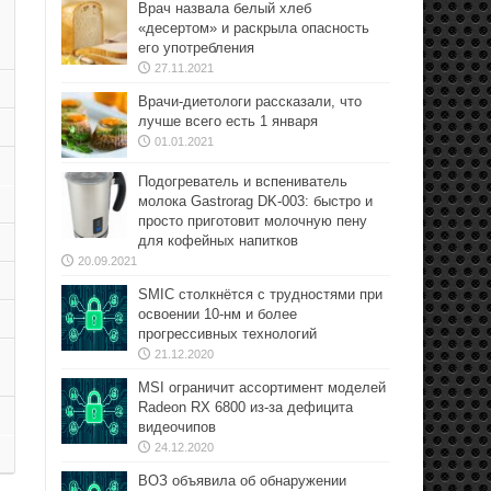
Врач назвала белый хлеб
«десертом» и раскрыла опасность
его употребления
27.11.2021
Врачи-диетологи рассказали, что
лучше всего есть 1 января
01.01.2021
Подогреватель и вспениватель
молока Gastrorag DK-003: быстро и
просто приготовит молочную пену
для кофейных напитков
20.09.2021
SMIC столкнётся с трудностями при
освоении 10-нм и более
прогрессивных технологий
21.12.2020
MSI ограничит ассортимент моделей
Radeon RX 6800 из-за дефицита
видеочипов
24.12.2020
ВОЗ объявила об обнаружении