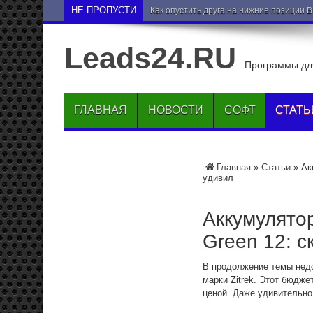
НЕ ПРОПУСТИ
Как опустить друга на нижние позиции 
Leads24.RU
Программы для
ГЛАВНАЯ
НОВОСТИ
СОФТ
СТАТЬ
Главная
»
Статьи
»
Ак
удивил
Аккумулятор
Green 12: с
В продолжение темы недо
марки Zitrek. Этот бюдже
ценой. Даже удивительно