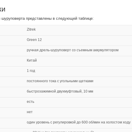
ки
и шуруповерта представлены в следующей таблице:
Zitrek
Green 12
ручная дрель-шуруповерт со съемным аккумулятором
Китай
1 год
постоянного тока с угольными щетками
быстрозажимной двухмуфтовый, 10 мм
есть
нет
один уровень с регулировкой до 600 об/мин на холостом ходу