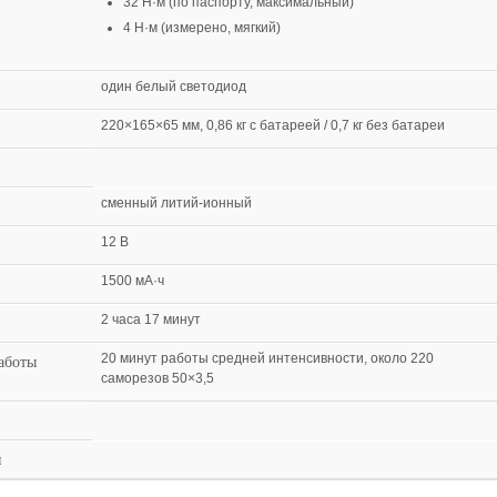
32 Н·м (по паспорту, максимальный)
4 Н·м (измерено, мягкий)
один белый светодиод
220×165×65 мм, 0,86 кг с батареей / 0,7 кг без батареи
сменный литий-ионный
12 В
1500 мА·ч
2 часа 17 минут
аботы
20 минут работы средней интенсивности, около 220
саморезов 50×3,5
я