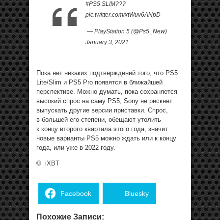
#PS5 SLIM???
pic.twitter.com/xtWuv6ANpD
— PlayStation 5 (@Ps5_New)
January 3, 2021
Пока нет никаких подтверждений того, что PS5
Lite/Slim и PS5 Pro появятся в ближайшей
перспективе. Можно думать, пока сохраняется
высокий спрос на саму PS5, Sony не рискнет
выпускать другие версии приставки. Спрос,
в большей его степени, обещают утолить
к концу второго квартала этого года, значит
новые варианты PS5 можно ждать или к концу
года, или уже в 2022 году.
©
iXBT
Facebook
Bluesky
Похожие Записи: