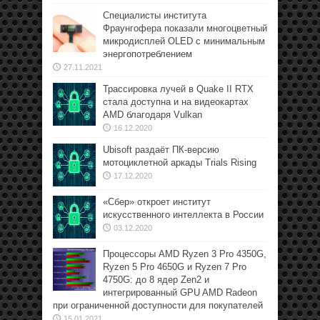
Специалисты института
Фраунгофера показали многоцветный
микродисплей OLED с минимальным
энергопотреблением
27.11.2021
Трассировка лучей в Quake II RTX
стала доступна и на видеокартах
AMD благодаря Vulkan
16.12.2020
Ubisoft раздаёт ПК-версию
мотоциклетной аркады Trials Rising
17.12.2020
«Сбер» откроет институт
искусственного интеллекта в России
03.12.2020
Процессоры AMD Ryzen 3 Pro 4350G,
Ryzen 5 Pro 4650G и Ryzen 7 Pro
4750G: до 8 ядер Zen2 и
интегрированный GPU AMD Radeon
при ограниченной доступности для покупателей
15.01.2021