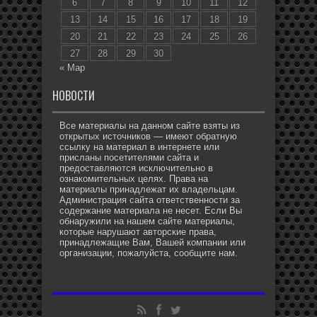
6
7
8
9
10
11
12
13
14
15
16
17
18
19
20
21
22
23
24
25
26
27
28
29
30
« Мар
НОВОСТИ
Все материалы на данном сайте взяты из
открытых источников — имеют обратную
ссылку на материал в интернете или
присланы посетителями сайта и
предоставляются исключительно в
ознакомительных целях. Права на
материалы принадлежат их владельцам.
Администрация сайта ответственности за
содержание материала не несет. Если Вы
обнаружили на нашем сайте материалы,
которые нарушают авторские права,
принадлежащие Вам, Вашей компании или
организации, пожалуйста, сообщите нам.