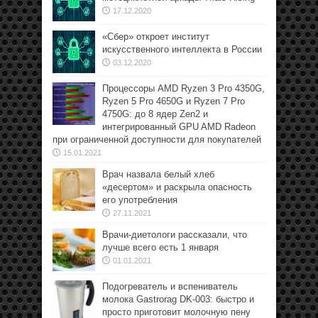
17.12.2020
«Сбер» откроет институт
искусственного интеллекта в России
03.12.2020
Процессоры AMD Ryzen 3 Pro 4350G,
Ryzen 5 Pro 4650G и Ryzen 7 Pro
4750G: до 8 ядер Zen2 и
интегрированный GPU AMD Radeon
при ограниченной доступности для покупателей
15.01.2021
Врач назвала белый хлеб
«десертом» и раскрыла опасность
его употребления
27.11.2021
Врачи-диетологи рассказали, что
лучше всего есть 1 января
01.01.2021
Подогреватель и вспениватель
молока Gastrorag DK-003: быстро и
просто приготовит молочную пену