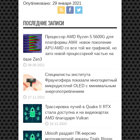
Опубликовано: 29 января 2021
ПОСЛЕДНИЕ ЗАПИСИ
Процессор AMD Ryzen 5 5600G для
платформы АМ4: новое поколение
APU AMD со все той же графикой, но
зато новой процессорной частью на
базе Zen3
08.09.2021
Специалисты института
Фраунгофера показали многоцветный
микродисплей OLED с минимальным
энергопотреблением
27.11.2021
Трассировка лучей в Quake II RTX
стала доступна и на видеокартах
AMD благодаря Vulkan
16.12.2020
Ubisoft раздаёт ПК-версию
мотоциклетной аркады Trials Rising