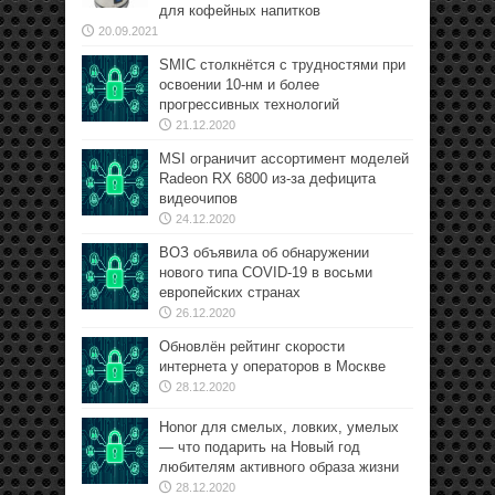
для кофейных напитков
20.09.2021
SMIC столкнётся с трудностями при
освоении 10-нм и более
прогрессивных технологий
21.12.2020
MSI ограничит ассортимент моделей
Radeon RX 6800 из-за дефицита
видеочипов
24.12.2020
ВОЗ объявила об обнаружении
нового типа COVID-19 в восьми
европейских странах
26.12.2020
Обновлён рейтинг скорости
интернета у операторов в Москве
28.12.2020
Honor для смелых, ловких, умелых
— что подарить на Новый год
любителям активного образа жизни
28.12.2020