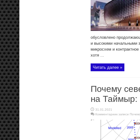
обусловлено продолжающ
и высокими начальными з
микросхем и контрактное
хотя ...
Читать далее »
Почему сев
на Таймыр:
31.01.2021
Комментарии
к записи Почем