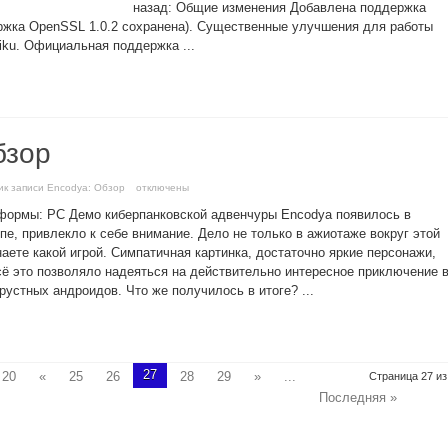
назад: Общие изменения Добавлена поддержка
ржка OpenSSL 1.0.2 сохранена). Существенные улучшения для работы
ku. Официальная поддержка ...
бзор
и
к записи Encodya: Обзор
отключены
формы: PC Демо киберпанковской адвенчуры Encodya появилось в
пе, привлекло к себе внимание. Дело не только в ажиотаже вокруг этой
аете какой игрой. Симпатичная картинка, достаточно яркие персонажи,
сё это позволяло надеяться на действительно интересное приключение 
рустных андроидов. Что же получилось в итоге? ...
27
20
«
25
26
28
29
»
...
Страница 27 из
Последняя »