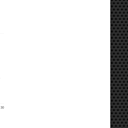
в
 30