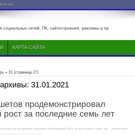
ВКонтакте
 социальных сетей, ПК, сайтостроения, рекламы и пр.
ЬИ
КАРТА САЙТА
рь
»
31
(страница 27)
 архивы:
31.01.2021
шетов продемонстрировал
 рост за последние семь лет
к планшетов продемонстрировал наибольший рост за последние семь лет
отключены