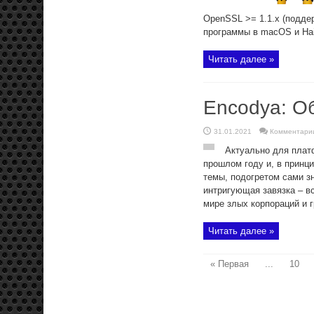
OpenSSL >= 1.1.x (подде
программы в macOS и Hai
Читать далее »
Encodya: О
31.01.2021
Комментари
Актуально для плат
прошлом году и, в принци
темы, подогретом сами зн
интригующая завязка – в
мире злых корпораций и г
Читать далее »
« Первая
...
10