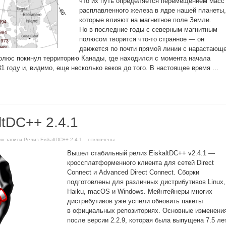
что их путь определяется перемещением масс
расплавленного железа в ядре нашей планеты,
которые влияют на магнитное поле Земли.
Но в последние годы с северным магнитным
полюсом творится что-то странное — он
движется по почти прямой линии с нарастающ
полюс покинул территорию Канады, где находился с момента начала
 году и, видимо, еще несколько веков до того. В настоящее время ...
ltDC++ 2.4.1
и
к записи Релиз EiskaltDC++ 2.4.1
отключены
Вышел стабильный релиз EiskaltDC++ v2.4.1 —
кроссплатформенного клиента для сетей Direct
Connect и Advanced Direct Connect. Сборки
подготовлены для различных дистрибутивов Linux,
Haiku, macOS и Windows. Мейнтейнеры многих
дистрибутивов уже успели обновить пакеты
в официальных репозиториях. Основные изменени
после версии 2.2.9, которая была выпущена 7.5 ле