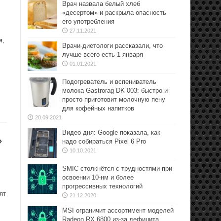
Врач назвала белый хлеб
«десертом» и раскрыла опасность
его употребления
27.11.2021
я,
Врачи-диетологи рассказали, что
лучше всего есть 1 января
01.01.2021
Подогреватель и вспениватель
молока Gastrorag DK-003: быстро и
просто приготовит молочную пену
для кофейных напитков
20.09.2021
Видео дня: Google показала, как
»
надо собираться Pixel 6 Pro
10.10.2021
SMIC столкнётся с трудностями при
освоении 10-нм и более
прогрессивных технологий
ят
21.12.2020
MSI ограничит ассортимент моделей
Radeon RX 6800 из-за дефицита