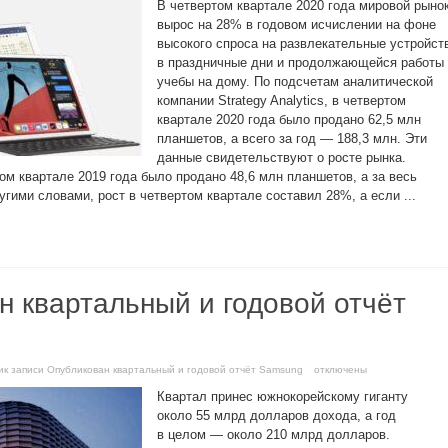
В четвертом квартале 2020 года мировой рыно
вырос на 28% в годовом исчислении на фоне
высокого спроса на развлекательные устройст
в праздничные дни и продолжающейся работы 
учебы на дому. По подсчетам аналитической
компании Strategy Analytics, в четвертом
квартале 2020 года было продано 62,5 млн
планшетов, а всего за год — 188,3 млн. Эти
данные свидетельствуют о росте рынка.
ом квартале 2019 года было продано 48,6 млн планшетов, а за весь
угими словами, рост в четвертом квартале составил 28%, а если ...
н квартальный и годовой отчёт
и
к записи Опубликован квартальный и годовой отчёт Samsung
отключены
Квартал принес южнокорейскому гиганту
около 55 млрд долларов дохода, а год
в целом — около 210 млрд долларов.