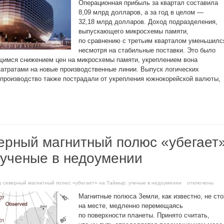
Операционная прибыль за квартал составила
8,09 млрд долларов, а за год в целом —
32,18 млрд долларов. Доход подразделения,
выпускающего микросхемы памяти,
по сравнению с третьим кварталом уменьшилс
несмотря на стабильные поставки. Это было
имся снижением цен на микросхемы памяти, укреплением вона
атратами на новые производственные линии. Выпуск логических
 производство также пострадали от укрепления южнокорейской валюты,
ерный магнитный полюс «убегает
 ученые в недоумении
у северный магнитный полюс «убегает» на Таймыр: ученые в недоумении
отключены
Магнитные полюса Земли, как известно, не сто
на месте, медленно перемещаясь
по поверхности планеты. Принято считать,