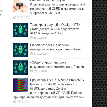
Специалисты института
к
Фраунгофера показали многоцветный
микродисплей OLED с минимальным
ва
энергопотреблением
/
27.11.2021
Трассировка лучей в Quake II RTX
стала доступна и на видеокартах
AMD благодаря Vulkan
16.12.2020
Ubisoft раздаёт ПК-версию
мотоциклетной аркады Trials Rising
17.12.2020
«Сбер» откроет институт
искусственного интеллекта в России
03.12.2020
Процессоры AMD Ryzen 3 Pro 4350G,
Ryzen 5 Pro 4650G и Ryzen 7 Pro
4750G: до 8 ядер Zen2 и
интегрированный GPU AMD Radeon
при ограниченной доступности для покупателей
15.01.2021