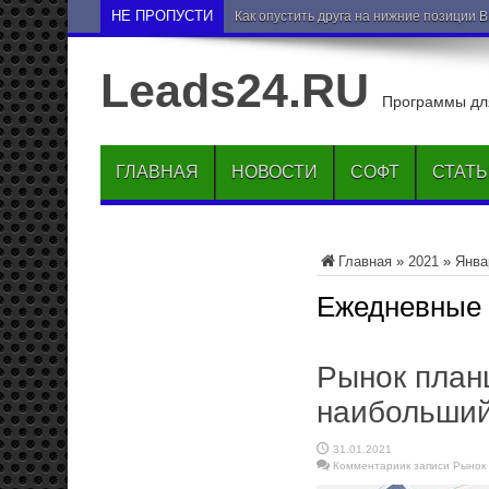
НЕ ПРОПУСТИ
Как опустить друга на нижние позиции 
Leads24.RU
Программы для
ГЛАВНАЯ
НОВОСТИ
СОФТ
СТАТ
Главная
»
2021
»
Янва
Ежедневные
Рынок план
наибольший
31.01.2021
Комментарии
к записи Рыно