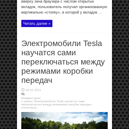
вверху окна браузера с числом открытых
вкладок, пользователь получал организованную
вертикально «стопку», в которой у вкладок ...
Читать далее »
Электромобили Tesla
научатся сами
переключаться между
режимами коробки
передач
30.01.2021
Комментарии
к записи Электромобили Tesla научатся сами
переключаться между режимами коробки передач
отключены