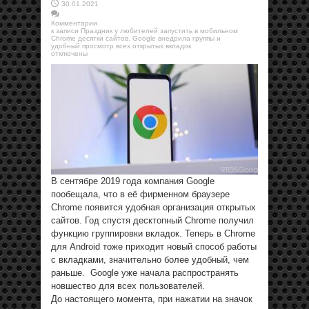
30.01.2021
Комментарии
к записи Праздник у любителей запустить в мобильном
Chrome десятки сайтов. Google внедрила группы и
удобный просмотр всех открытых вкладок
отключены
В сентябре 2019 года компания Google
пообещала, что в её фирменном браузере
Chrome появится удобная организация открытых
сайтов. Год спустя десктопный Chrome получил
функцию группировки вкладок. Теперь в Chrome
для Android тоже приходит новый способ работы
с вкладками, значительно более удобный, чем
раньше. Google уже начала распространять
новшество для всех пользователей.
До настоящего момента, при нажатии на значок