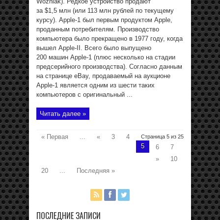
Wozniak). Редкое устройство продают
за $1,5 млн (или 113 млн рублей по текущему
курсу). Apple-1 был первым продуктом Apple,
проданным потребителям. Производство
компьютера было прекращено в 1977 году, когда
вышел Apple-II. Всего было выпущено
200 машин Apple-1 (плюс несколько на стадии
предсерийного производства). Согласно данным
на странице eBay, продаваемый на аукционе
Apple-1 является одним из шести таких
компьютеров с оригинальный ...
Читать далее »
« Первая
...
«
3
4
Страница 5 из 25
5
6
7
»
10
20
...
Последняя »
ПОСЛЕДНИЕ ЗАПИСИ