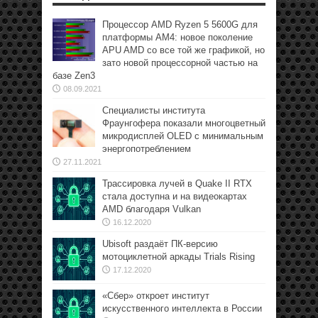
Процессор AMD Ryzen 5 5600G для
платформы АМ4: новое поколение
APU AMD со все той же графикой, но
зато новой процессорной частью на
базе Zen3
08.09.2021
Специалисты института
Фраунгофера показали многоцветный
микродисплей OLED с минимальным
энергопотреблением
27.11.2021
Трассировка лучей в Quake II RTX
стала доступна и на видеокартах
AMD благодаря Vulkan
16.12.2020
Ubisoft раздаёт ПК-версию
мотоциклетной аркады Trials Rising
17.12.2020
«Сбер» откроет институт
искусственного интеллекта в России