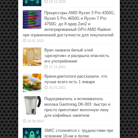
03.12.2020
Процессоры AMD Ryzen 3 Pro 4350G,
Ryzen 5 Pro 4650G и Ryzen 7 Pro
4750G: до 8 ядер Zen2 и
интегрированный GPU AMD Radeon
при ограниченной доступности для покупателей
15.01.2021
Врач назвала белый хлеб
«десертом» и раскрыла опасность
его употребления
27.11.2021
Врачи-диетологи рассказали, что
лучше всего есть 1 января
01.01.2021
Подогреватель и вспениватель
молока Gastrorag DK-003: быстро и
просто приготовит молочную пену
для кофейных напитков
20.09.2021
SMIC столкнётся с трудностями при
освоении 10-нм и более