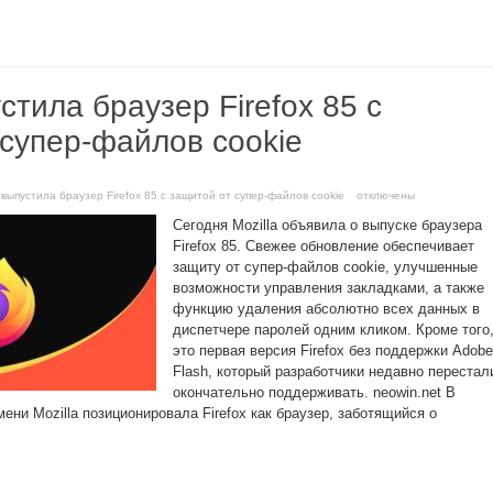
устила браузер Firefox 85 с
 супер-файлов cookie
a выпустила браузер Firefox 85 с защитой от супер-файлов cookie
отключены
Сегодня Mozilla объявила о выпуске браузера
Firefox 85. Свежее обновление обеспечивает
защиту от супер-файлов cookie, улучшенные
возможности управления закладками, а также
функцию удаления абсолютно всех данных в
диспетчере паролей одним кликом. Кроме того
это первая версия Firefox без поддержки Adobe
Flash, который разработчики недавно перестал
окончательно поддерживать. neowin.net В
ени Mozilla позиционировала Firefox как браузер, заботящийся о