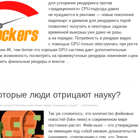
для ускорения рендеринга против
«традиционного» CPU-подхода давно
не нуждаются в рекламе — новые поколения
видеокарт и движков для рендеринга порой
позволяют получить в некоторых задачах
временной выигрыш уже даже не разы,
а на порядки. Потребность в рендере видео
с помощью GPU только обострилась при росте
инки 4К, тем более что хорошая GPU система дает дополнительные
к возможность посмотреть на промежуточных рендерах изменения сцен
нить финальные рендеры и многое ...
оторые люди отрицают науку?
и
к записи Почему некоторые люди отрицают науку?
отключены
Так уж сложилось, что количество фейковых
новостей (fake news) в современном мире
постоянно растет. Фейк-ньюс – это утверждени
не имеющие под собой никаких доказательств
(например, утверждение о том, что Земля