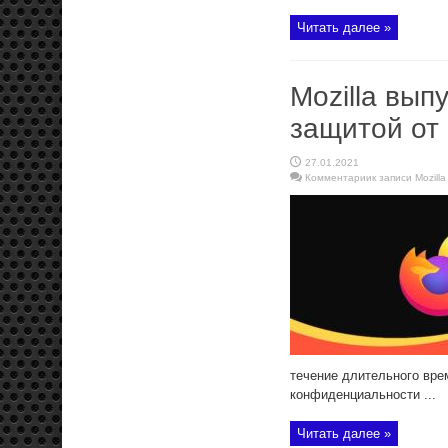
Читать далее »
Mozilla вып
защитой от
27.01.2021
Комментарии
к записи Mozill
течение длительного врем
конфиденциальности ...
Читать далее »