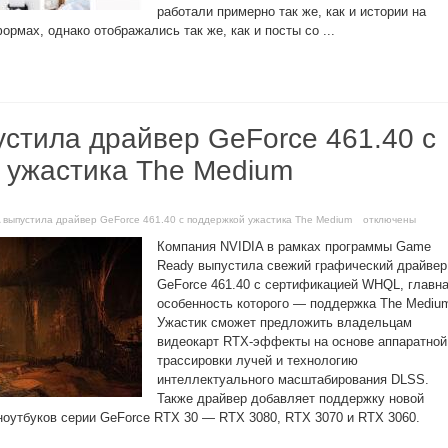
работали примерно так же, как и истории на
рмах, однако отображались так же, как и посты со ...
устила драйвер GeForce 461.40 с
 ужастика The Medium
A выпустила драйвер GeForce 461.40 с поддержкой ужастика The Medium
отключены
Компания NVIDIA в рамках программы Game
Ready выпустила свежий графический драйвер
GeForce 461.40 с сертификацией WHQL, главн
особенность которого — поддержка The Mediu
Ужастик сможет предложить владельцам
видеокарт RTX-эффекты на основе аппаратной
трассировки лучей и технологию
интеллектуального масштабирования DLSS.
Также драйвер добавляет поддержку новой
ноутбуков серии GeForce RTX 30 — RTX 3080, RTX 3070 и RTX 3060.