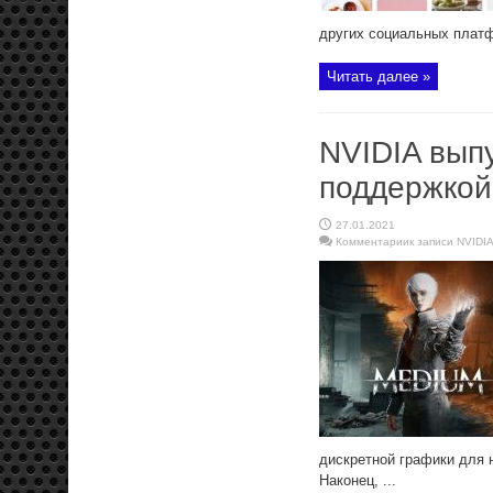
других социальных платфо
Читать далее »
NVIDIA вып
поддержкой
27.01.2021
Комментарии
к записи NVIDI
дискретной графики для 
Наконец, ...