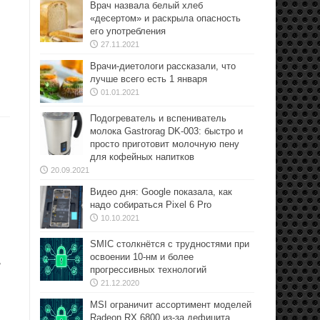
Врач назвала белый хлеб
«десертом» и раскрыла опасность
его употребления
27.11.2021
Врачи-диетологи рассказали, что
лучше всего есть 1 января
01.01.2021
Подогреватель и вспениватель
молока Gastrorag DK-003: быстро и
просто приготовит молочную пену
для кофейных напитков
20.09.2021
Видео дня: Google показала, как
надо собираться Pixel 6 Pro
10.10.2021
SMIC столкнётся с трудностями при
освоении 10-нм и более
,
прогрессивных технологий
21.12.2020
MSI ограничит ассортимент моделей
Radeon RX 6800 из-за дефицита