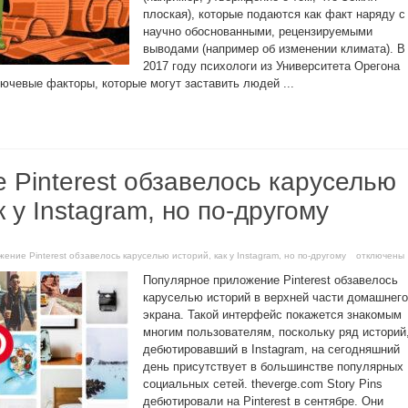
плоская), которые подаются как факт наряду с
научно обоснованными, рецензируемыми
выводами (например об изменении климата). В
2017 году психологи из Университета Орегона
ючевые факторы, которые могут заставить людей ...
 Pinterest обзавелось каруселью
к у Instagram, но по-другому
ение Pinterest обзавелось каруселью историй, как у Instagram, но по-другому
отключены
Популярное приложение Pinterest обзавелось
каруселью историй в верхней части домашнего
экрана. Такой интерфейс покажется знакомым
многим пользователям, поскольку ряд историй
дебютировавший в Instagram, на сегодняшний
день присутствует в большинстве популярных
социальных сетей. theverge.com Story Pins
дебютировали на Pinterest в сентябре. Они