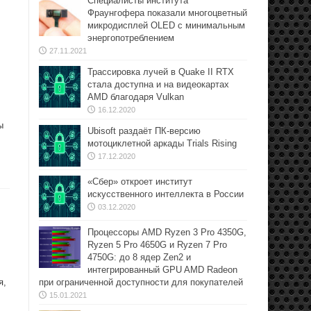
Специалисты института
Фраунгофера показали многоцветный
микродисплей OLED с минимальным
энергопотреблением
27.11.2021
Трассировка лучей в Quake II RTX
стала доступна и на видеокартах
AMD благодаря Vulkan
16.12.2020
ы
Ubisoft раздаёт ПК-версию
мотоциклетной аркады Trials Rising
17.12.2020
«Сбер» откроет институт
искусственного интеллекта в России
03.12.2020
Процессоры AMD Ryzen 3 Pro 4350G,
Ryzen 5 Pro 4650G и Ryzen 7 Pro
4750G: до 8 ядер Zen2 и
интегрированный GPU AMD Radeon
я,
при ограниченной доступности для покупателей
15.01.2021