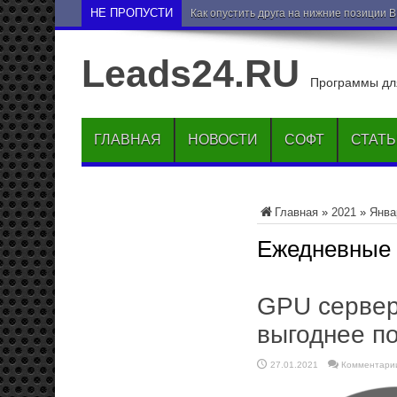
НЕ ПРОПУСТИ
Как опустить друга на нижние позиции 
Leads24.RU
Программы для
ГЛАВНАЯ
НОВОСТИ
СОФТ
СТАТ
Главная
»
2021
»
Янва
Ежедневные
GPU сервер
выгоднее п
27.01.2021
Комментари