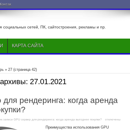
ВКонтакте
 социальных сетей, ПК, сайтостроения, рекламы и пр.
ЬИ
КАРТА САЙТА
рь
»
27
(страница 42)
 архивы:
27.01.2021
 для рендеринга: когда аренда
окупки?
и
к записи GPU сервер для рендеринга: когда аренда выгоднее покупки?
отключены
Преимущества использования GPU