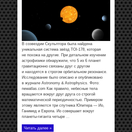
В созвездии Скульптора была найдена
уникальная система звёзд TOI-178, которая
не похожа на другие. При детальном изучении
астрофизики обнаружили, что 5 из 6 планет
гравитационно связаны друг с другом
и находятся в строгом орбитальном резонансе.
Исследование было описано и опубликовано
в журнале Astronomy & Astrophysics. Фото:
newatlas.com Как правило, небесные тела
вращаются вокруг друг друга со строгой
математической периодичностью. Примером
этому являются три спутника Юпитера — Ио,
Ганимед и Европа. Ио совершает вокруг
планеты-гиганта четыре ...
Читать далее »