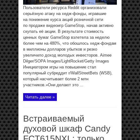
Пользователи ресурса Reddit организовали
серьёзную атаку на хедж-фонды, игравшие
на понижение курса акций розничной сети
по продаже видеоигр GameStop, начав активно
скупать её акции. В результате стоимость
ценных бумаг GameStop взлетела за неделю
более чем на 480%, что обошлось хедж-фондам
в миллионы долларов убытков и резко
увеличило доход молодых инвесторов. Aimee
Dilger/SOPA Images/LightRocket/Getty Images
Инициатором игры на повышение стал
популярный субреддит r/WallStreetBets (WSB),
который насчитывает более 2 млн
участников.»Они делают это ...
Читать далее »
Встраиваемый
духовой шкаф Candy
FCT615NXL: только