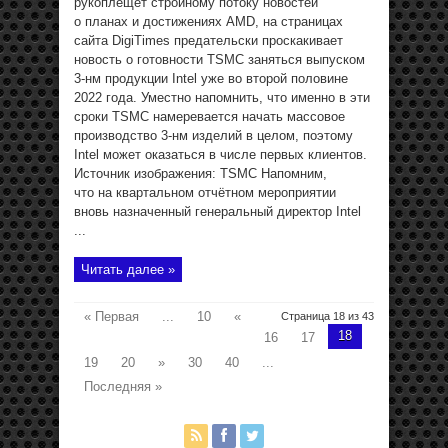
рукоплещет стройному потоку новостей
о планах и достижениях AMD, на страницах
сайта DigiTimes предательски проскакивает
новость о готовности TSMC заняться выпуском
3-нм продукции Intel уже во второй половине
2022 года. Уместно напомнить, что именно в эти
сроки TSMC намеревается начать массовое
производство 3-нм изделий в целом, поэтому
Intel может оказаться в числе первых клиентов.
Источник изображения: TSMC Напомним,
что на квартальном отчётном мероприятии
вновь назначенный генеральный директор Intel
...
Читать далее »
« Первая
...
10
«
Страница 18 из 43
18
16
17
19
20
»
30
40
...
Последняя »