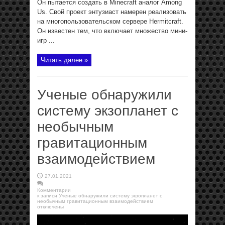
Он пытается создать в Minecraft аналог Among
Us. Свой проект энтузиаст намерен реализовать
на многопользовательском сервере Hermitcraft.
Он известен тем, что включает множество мини-
игр ...
Читать далее »
Ученые обнаружили
систему экзопланет с
необычным
гравитационным
взаимодействием
27.01.2021
Комментарии
к записи Ученые обнаружили систему экзопланет с
необычным гравитационным взаимодействием
отключены