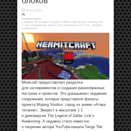
блоков
27.01.2021
Комментарии
к записи Энтузиаст создаёт в Minecraft аналог Among Us
— на сооружение карты уже потрачено 157 тыс. блоков
отключены
Minecraft предоставляет раздолье
для экспериментов и создания разнообразных
построек и проектов. Это доказывают недавние
сооружения, которые представили фанаты
проекта Mojang Studios: город из аниме «Атака
титанов», Эверест в масштабе 1:1
и демоверсия The Legend of Zelda: Link’s
Awakening. А недавно стало известно
о творении автора YouTube-канала Tango Tek.