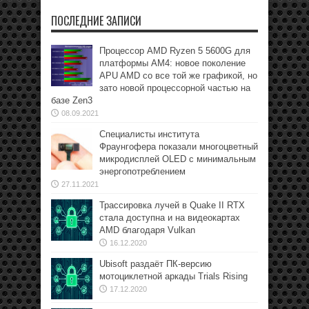
ПОСЛЕДНИЕ ЗАПИСИ
Процессор AMD Ryzen 5 5600G для
платформы АМ4: новое поколение
APU AMD со все той же графикой, но
зато новой процессорной частью на
базе Zen3
08.09.2021
Специалисты института
Фраунгофера показали многоцветный
микродисплей OLED с минимальным
энергопотреблением
27.11.2021
Трассировка лучей в Quake II RTX
стала доступна и на видеокартах
AMD благодаря Vulkan
16.12.2020
Ubisoft раздаёт ПК-версию
мотоциклетной аркады Trials Rising
17.12.2020