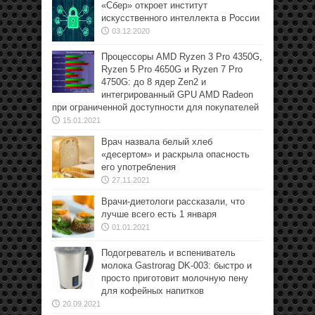
«Сбер» откроет институт
искусственного интеллекта в России
03.12.2020
Процессоры AMD Ryzen 3 Pro 4350G,
Ryzen 5 Pro 4650G и Ryzen 7 Pro
4750G: до 8 ядер Zen2 и
интегрированный GPU AMD Radeon
при ограниченной доступности для покупателей
15.01.2021
Врач назвала белый хлеб
«десертом» и раскрыла опасность
его употребления
27.11.2021
Врачи-диетологи рассказали, что
лучше всего есть 1 января
01.01.2021
Подогреватель и вспениватель
молока Gastrorag DK-003: быстро и
просто приготовит молочную пену
для кофейных напитков
20.09.2021