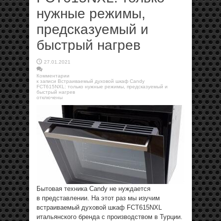
нужные режимы,
предсказуемый и
быстрый нагрев
27.01.2021
Комментарии
к записи Встраиваемый духовой шкаф Candy
FCT615NXL: только нужные режимы, предсказуемый и
быстрый нагрев
отключены
Бытовая техника Candy не нуждается
в представлении. На этот раз мы изучим
встраиваемый духовой шкаф FCT615NXL
итальянского бренда с производством в Турции.