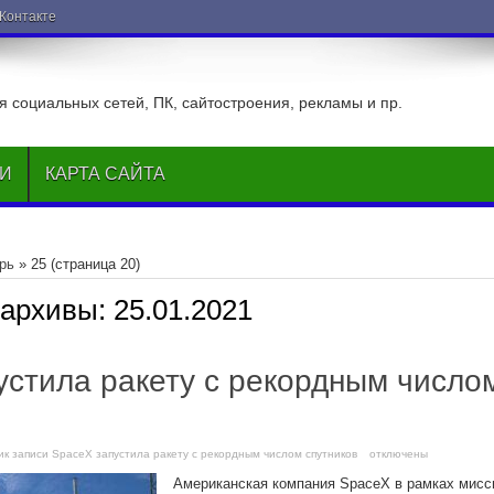
ВКонтакте
 социальных сетей, ПК, сайтостроения, рекламы и пр.
ЬИ
КАРТА САЙТА
рь
»
25
(страница 20)
 архивы:
25.01.2021
устила ракету с рекордным число
и
к записи SpaceX запустила ракету с рекордным числом спутников
отключены
Американская компания SpaceX в рамках мисс