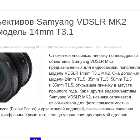
ъективов Samyang VDSLR MK2
модель 14mm T3.1
йку объективов Samyang VDSLR MK2 пополнила модель 14mm T3.1
отключены
С пометкой «новинка» линейку полнокадровых
объективов Samyang VDSLR MK2,
предназначенных для видеосъемки, пополнила
модель VDSLR 14mm T3.1 MK2. Она дополнил
модели 24mm T1.5, 35mm T1.5, 50mm T1.5
и 85mm T1.5, открывшие линейку в августе
прошлого года. Как и другие видеообъективы
Samyang VDSLR MK2, новинка отличается
от объективов для фото совместимостью
куса (Follow Focus) и ориентацией надписей, показывающих значения
 диафрагмы. Кроме того, кольцо управления диафрагмой сделано ...