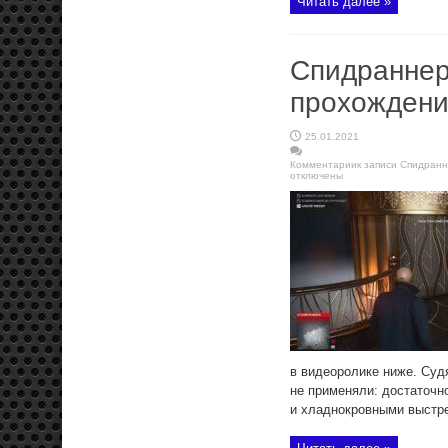
Читать далее »
Спидраннер
прохождени
25.01.2021
Комментарии
к записи Спидранн
отключены
в видеоролике ниже. Суд
не применяли: достаточн
и хладнокровными выстрел