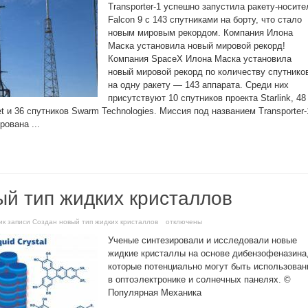
Transporter-1 успешно запустила ракету-носите
Falcon 9 с 143 спутниками на борту, что стало
новым мировым рекордом. Компания Илона
Маска установила новый мировой рекорд!
Компания SpaceX Илона Маска установила
новый мировой рекорд по количеству спутнико
на одну ракету — 143 аппарата. Среди них
присутствуют 10 спутников проекта Starlink, 48
t и 36 спутников Swarm Technologies. Миссия под названием Transporter-
ована ...
ый тип жидких кристаллов
и
к записи Создан новый тип жидких кристаллов
отключены
Ученые синтезировали и исследовали новые
жидкие кристаллы на основе дибензофеназина
которые потенциально могут быть использова
в оптоэлектронике и солнечных панелях. ©
Популярная Механика