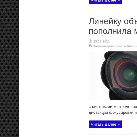
Читать далее »
Линейку об
пополнила 
25.01.2021
Комментарии
к записи Лине
с системами контроля фо
дистанции фокусировки и
Читать далее »