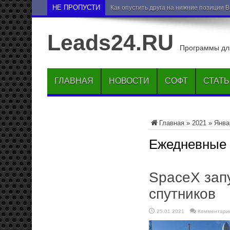
НЕ ПРОПУСТИ
Как опустить друга на нижние позиции 
Leads24.RU
Программы для
ГЛАВНАЯ
НОВОСТИ
СОФТ
СТАТ
Главная
»
2021
»
Янва
Ежедневные
SpaceX зап
спутников
25.01.2021
Комментари