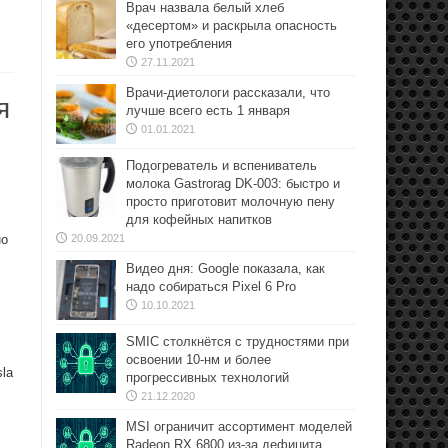
Врач назвала белый хлеб
«десертом» и раскрыла опасность
его употребления
27.11.2021
Врачи-диетологи рассказали, что
я
лучше всего есть 1 января
01.01.2021
Подогреватель и вспениватель
молока Gastrorag DK-003: быстро и
просто приготовит молочную пену
для кофейных напитков
но
20.09.2021
Видео дня: Google показала, как
надо собираться Pixel 6 Pro
10.10.2021
SMIC столкнётся с трудностями при
освоении 10-нм и более
sla
прогрессивных технологий
21.12.2020
MSI ограничит ассортимент моделей
Radeon RX 6800 из-за дефицита