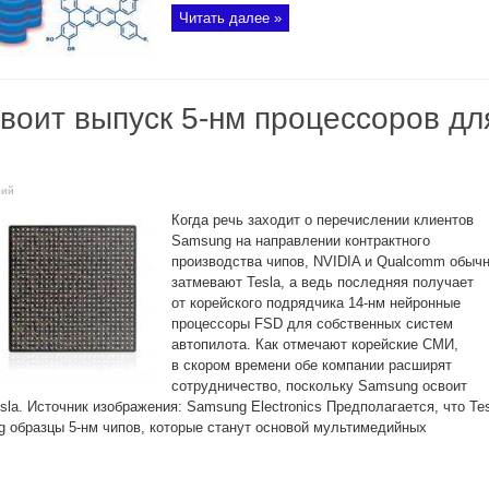
Читать далее »
воит выпуск 5-нм процессоров дл
рий
Когда речь заходит о перечислении клиентов
Samsung на направлении контрактного
производства чипов, NVIDIA и Qualcomm обыч
затмевают Tesla, а ведь последняя получает
от корейского подрядчика 14-нм нейронные
процессоры FSD для собственных систем
автопилота. Как отмечают корейские СМИ,
в скором времени обе компании расширят
сотрудничество, поскольку Samsung освоит
sla. Источник изображения: Samsung Electronics Предполагается, что Te
g образцы 5-нм чипов, которые станут основой мультимедийных