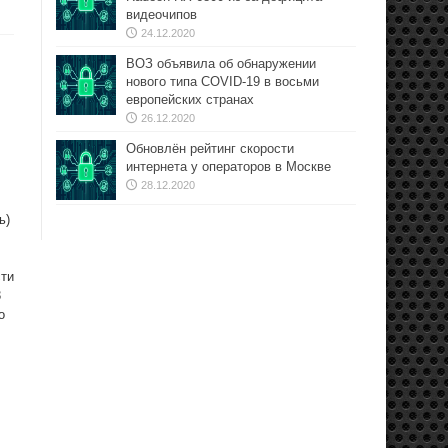
видеочипов
24.12.2020
ВОЗ объявила об обнаружении
нового типа COVID-19 в восьми
европейских странах
26.12.2020
Обновлён рейтинг скорости
интернета у операторов в Москве
28.12.2020
ь)
сти
3
о