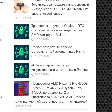
Специалисты института
ль
Фраунгофера показали многоцветный
микродисплей OLED с минимальным
энергопотреблением
27.11.2021
Трассировка лучей в Quake II RTX
в
стала доступна и на видеокартах
AMD благодаря Vulkan
16.12.2020
1
Ubisoft раздаёт ПК-версию
мотоциклетной аркады Trials Rising
17.12.2020
«Сбер» откроет институт
искусственного интеллекта в России
03.12.2020
Процессоры AMD Ryzen 3 Pro 4350G,
Ryzen 5 Pro 4650G и Ryzen 7 Pro
,
4750G: до 8 ядер Zen2 и
ны
интегрированный GPU AMD Radeon
при ограниченной доступности для покупателей
15.01.2021