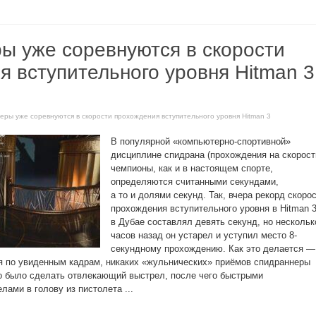
ы уже соревнуются в скорости
я вступительного уровня Hitman 3
еры уже соревнуются в скорости прохождения вступительного уровня Hitman 3
В популярной «компьютерно-спортивной»
дисциплине спидрана (прохождения на скорост
чемпионы, как и в настоящем спорте,
определяются считанными секундами,
а то и долями секунд. Так, вчера рекорд скоро
прохождения вступительного уровня в Hitman 
в Дубае составлял девять секунд, но нескольк
часов назад он устарел и уступил место 8-
секундному прохождению. Как это делается —
я по увиденным кадрам, никаких «жульнических» приёмов спидраннеры
о было сделать отвлекающий выстрел, после чего быстрыми
ами в голову из пистолета ...