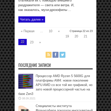
отвлекали их с помощью внешнего
раздражителя — света или ветра. И,
как оказалось, мухи-дрозофилы ...
Читать далее »
« Первая
...
10
«
Страница 22 из 23
19
20
21
22
23
»
ПОСЛЕДНИЕ ЗАПИСИ
Процессор AMD Ryzen 5 5600G для
платформы АМ4: новое поколение
APU AMD со все той же графикой, но
зато новой процессорной частью на
базе Zen3
08.09.2021
Специалисты института
Фраунгофера показали многоцветный