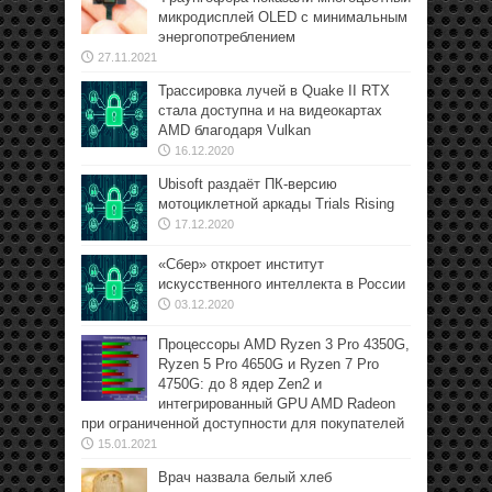
микродисплей OLED с минимальным
энергопотреблением
27.11.2021
Трассировка лучей в Quake II RTX
стала доступна и на видеокартах
AMD благодаря Vulkan
16.12.2020
Ubisoft раздаёт ПК-версию
мотоциклетной аркады Trials Rising
17.12.2020
«Сбер» откроет институт
искусственного интеллекта в России
03.12.2020
Процессоры AMD Ryzen 3 Pro 4350G,
Ryzen 5 Pro 4650G и Ryzen 7 Pro
4750G: до 8 ядер Zen2 и
интегрированный GPU AMD Radeon
при ограниченной доступности для покупателей
15.01.2021
Врач назвала белый хлеб