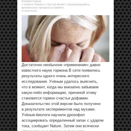
Комментарии
к записи Гормон счастья может спровоцировать
временные провалы в памяти
отключены
Достаточно необычное «применение» давно
известного науке гормона В сети появились
результаты одного очень интересного
исследования. Учёным удалось выяснить,
что в момент, когда мы внезапно забываем
какую-либо информацию, причиной этому
становится гормон счастья дофамин.
Доказательство этой версии было получено
в результате экспериментов над мухами.
Учёные-биологи научили дрозофил
ассоциировать определенный запах с ударом
тока, сообщает Nature. Затем они всячески