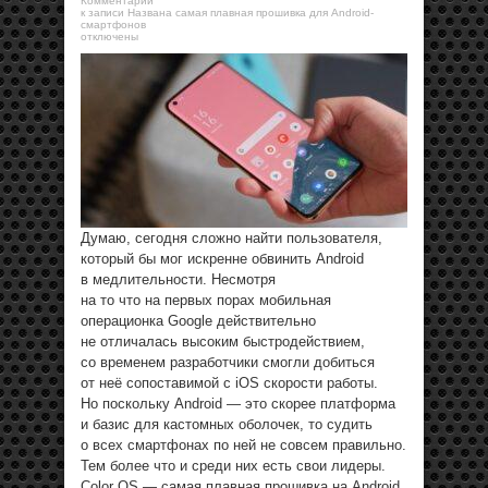
Комментарии
к записи Названа самая плавная прошивка для Android-
смартфонов
отключены
Думаю, сегодня сложно найти пользователя,
который бы мог искренне обвинить Android
в медлительности. Несмотря
на то что на первых порах мобильная
операционка Google действительно
не отличалась высоким быстродействием,
со временем разработчики смогли добиться
от неё сопоставимой с iOS скорости работы.
Но поскольку Android — это скорее платформа
и базис для кастомных оболочек, то судить
о всех смартфонах по ней не совсем правильно.
Тем более что и среди них есть свои лидеры.
Color OS — самая плавная прошивка на Android