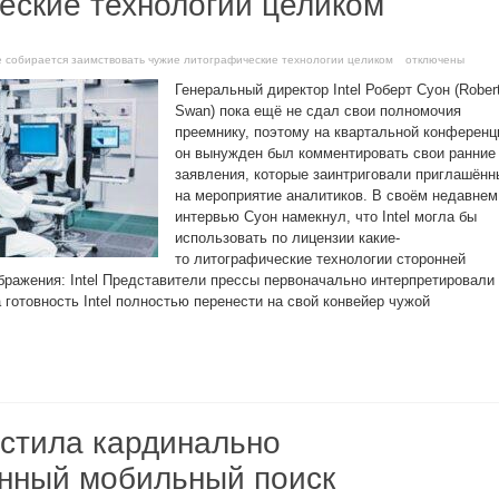
еские технологии целиком
 не собирается заимствовать чужие литографические технологии целиком
отключены
Генеральный директор Intel Роберт Суон (Rober
Swan) пока ещё не сдал свои полномочия
преемнику, поэтому на квартальной конференц
он вынужден был комментировать свои ранние
заявления, которые заинтриговали приглашённ
на мероприятие аналитиков. В своём недавнем
интервью Суон намекнул, что Intel могла бы
использовать по лицензии какие-
то литографические технологии сторонней
ображения: Intel Представители прессы первоначально интерпретировали
а готовность Intel полностью перенести на свой конвейер чужой
устила кардинально
нный мобильный поиск