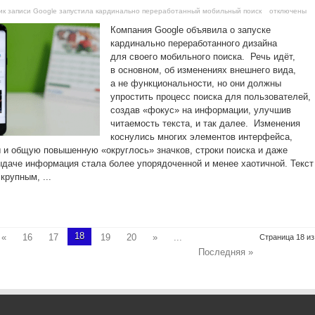
и
к записи Google запустила кардинально переработанный мобильный поиск
отключены
Компания Google объявила о запуске
кардинально переработанного дизайна
для своего мобильного поиска. Речь идёт,
в основном, об изменениях внешнего вида,
а не функциональности, но они должны
упростить процесс поиска для пользователей,
создав «фокус» на информации, улучшив
читаемость текста, и так далее. Изменения
коснулись многих элементов интерфейса,
 и общую повышенную «округлось» значков, строки поиска и даже
ыдаче информация стала более упорядоченной и менее хаотичной. Текст
крупным, ...
18
«
16
17
19
20
»
...
Страница 18 из
Последняя »