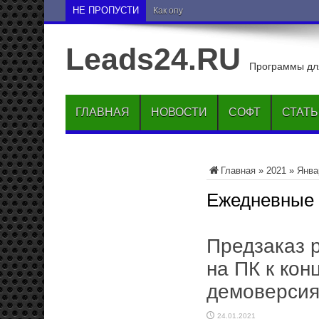
НЕ ПРОПУСТИ
Как опустить друга на нижние поз
Leads24.RU
Программы для
ГЛАВНАЯ
НОВОСТИ
СОФТ
СТАТ
Главная
»
2021
»
Янва
Ежедневные
Предзаказ 
на ПК к кон
демоверси
24.01.2021