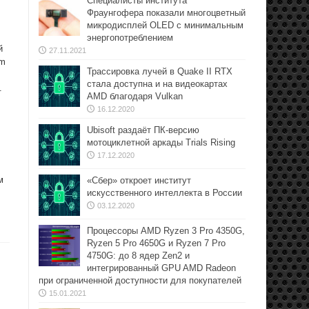
Специалисты института
Фраунгофера показали многоцветный
микродисплей OLED с минимальным
энергопотреблением
й
27.11.2021
em
Трассировка лучей в Quake II RTX
стала доступна и на видеокартах
.
AMD благодаря Vulkan
16.12.2020
Ubisoft раздаёт ПК-версию
мотоциклетной аркады Trials Rising
17.12.2020
м
«Сбер» откроет институт
искусственного интеллекта в России
03.12.2020
Процессоры AMD Ryzen 3 Pro 4350G,
Ryzen 5 Pro 4650G и Ryzen 7 Pro
4750G: до 8 ядер Zen2 и
интегрированный GPU AMD Radeon
при ограниченной доступности для покупателей
15.01.2021