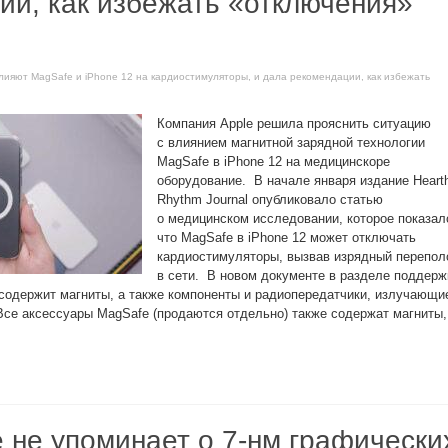
ии, как избежать «отключения»
 влияют MagSafe и iPhone 12 на кардиостимуляторы, и дала рекомендации, как избежать
Компания Apple решила прояснить ситуацию
с влиянием магнитной зарядной технологии
MagSafe в iPhone 12 на медицинскоре
оборудование. В начале января издание Heart
Rhythm Journal опубликовало статью
о медицинском исследовании, которое показал
что MagSafe в iPhone 12 может отключать
кардиостимуляторы, вызвав изрядный перепол
в сети. В новом документе в разделе поддерж
содержит магниты, а также компоненты и радиопередатчики, излучающи
Все аксессуары MagSafe (продаются отдельно) также содержат магниты,
е не упоминает о 7-нм графически