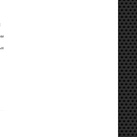
t
ии
ых