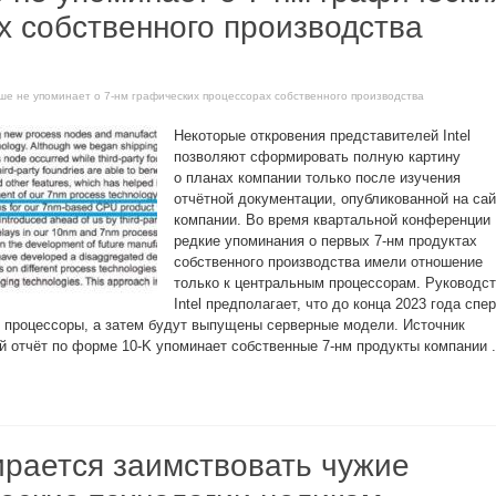
х собственного производства
льше не упоминает о 7-нм графических процессорах собственного производства
Некоторые откровения представителей Intel
позволяют сформировать полную картину
о планах компании только после изучения
отчётной документации, опубликованной на сай
компании. Во время квартальной конференции
редкие упоминания о первых 7-нм продуктах
собственного производства имели отношение
только к центральным процессорам. Руководс
Intel предполагает, что до конца 2023 года спе
е процессоры, а затем будут выпущены серверные модели. Источник
ой отчёт по форме 10-K упоминает собственные 7-нм продукты компании .
бирается заимствовать чужие