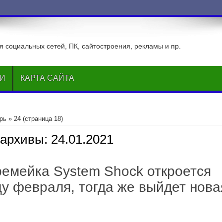
 социальных сетей, ПК, сайтостроения, рекламы и пр.
ЬИ
КАРТА САЙТА
рь
»
24
(страница 18)
 архивы:
24.01.2021
ремейка System Shock откроется
цу февраля, тогда же выйдет нова
я