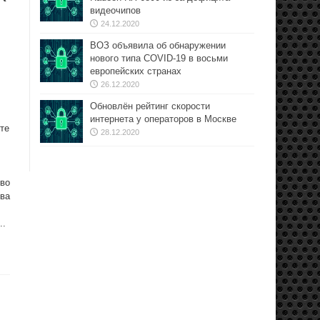
видеочипов
24.12.2020
ВОЗ объявила об обнаружении
нового типа COVID-19 в восьми
европейских странах
26.12.2020
Обновлён рейтинг скорости
интернета у операторов в Москве
те
28.12.2020
тво
рва
..