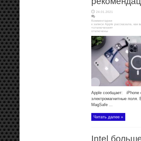
рекомендац
24.01.2021
Комментарии
к записи Apple рассказала, как
«отключения»
отключены
Apple сообщает: iPhone 
электромагнитные поля. 
MagSafe ...
Читать далее »
Intel больш