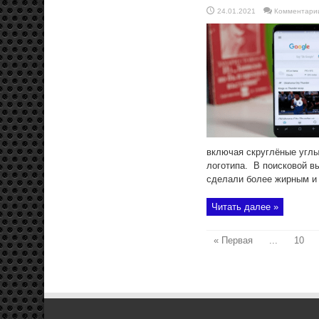
24.01.2021
Комментари
включая скруглёные углы
логотипа. В поисковой в
сделали более жирным и 
Читать далее »
« Первая
...
10