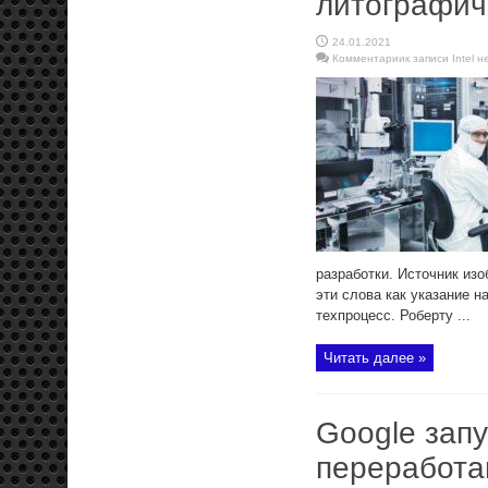
литографич
24.01.2021
Комментарии
к записи Intel
разработки. Источник из
эти слова как указание н
техпроцесс. Роберту ...
Читать далее »
Google зап
переработа