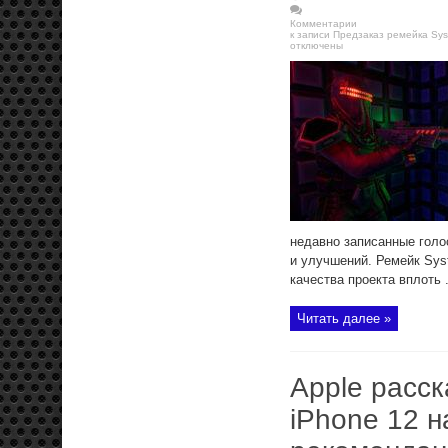
Комментарии
к записи Предзаказ ремейка Sys
отключены
недавно записанные голо
и улучшений. Ремейк Sys
качества проекта вплоть .
Читать далее »
Apple расск
iPhone 12 н