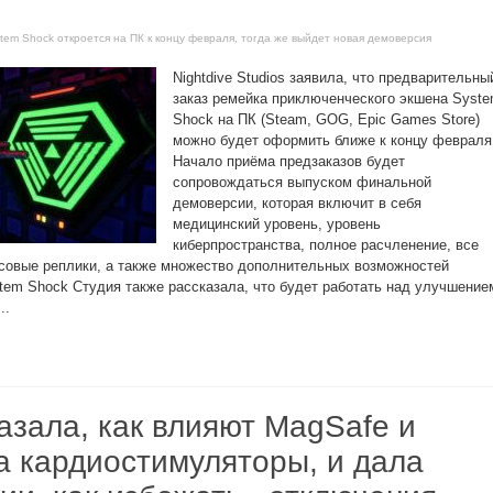
tem Shock откроется на ПК к концу февраля, тогда же выйдет новая демоверсия
Nightdive Studios заявила, что предварительны
заказ ремейка приключенческого экшена Syst
Shock на ПК (Steam, GOG, Epic Games Store)
можно будет оформить ближе к концу февраля
Начало приёма предзаказов будет
сопровождаться выпуском финальной
демоверсии, которая включит в себя
медицинский уровень, уровень
киберпространства, полное расчленение, все
совые реплики, а также множество дополнительных возможностей
tem Shock Студия также рассказала, что будет работать над улучшение
..
азала, как влияют MagSafe и
а кардиостимуляторы, и дала