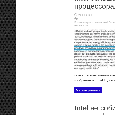
процессора
24.01.2021
Комментарии
к записи Intel бо
отключены
появятся 7-нм клиентски
изображения: Intel Годов
Читать далее »
Intel не со