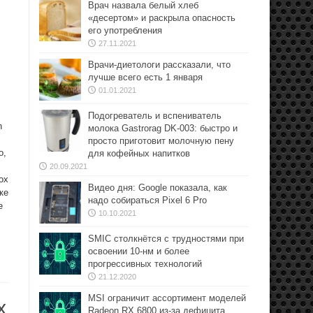
Врач назвала белый хлеб
«десертом» и раскрыла опасность
его употребления
27.11.2021
Врачи-диетологи рассказали, что
лучше всего есть 1 января
01.01.2021
Подогреватель и вспениватель
h
молока Gastrorag DK-003: быстро и
просто приготовит молочную пену
о,
для кофейных напитков
20.09.2021
ох
Видео дня: Google показала, как
ке
надо собираться Pixel 6 Pro
е
10.10.2021
SMIC столкнётся с трудностями при
освоении 10-нм и более
прогрессивных технологий
21.12.2020
MSI ограничит ассортимент моделей
х
Radeon RX 6800 из-за дефицита