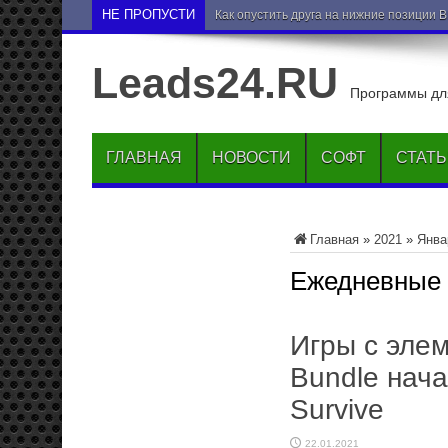
НЕ ПРОПУСТИ
Как опустить друга на нижние позиции 
Leads24.RU
Программы для
ГЛАВНАЯ
НОВОСТИ
СОФТ
СТАТ
Главная
»
2021
»
Янва
Ежедневные
Игры с эле
Bundle нача
Survive
22.01.2021