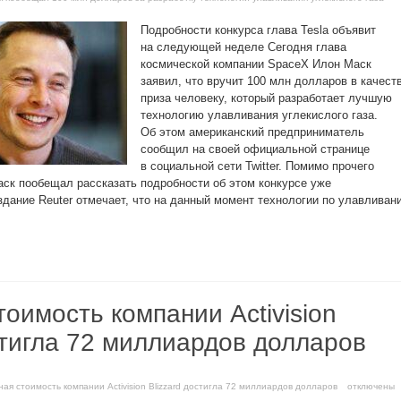
Подробности конкурса глава Tesla объявит
на следующей неделе Сегодня глава
космической компании SpaceX Илон Маск
заявил, что вручит 100 млн долларов в качест
приза человеку, который разработает лучшую
технологию улавливания углекислого газа.
Об этом американский предприниматель
сообщил на своей официальной странице
в социальной сети Twitter. Помимо прочего
аск пообещал рассказать подробности об этом конкурсе уже
дание Reuter отмечает, что на данный момент технологии по улавливан
оимость компании Activision
стигла 72 миллиардов долларов
ная стоимость компании Activision Blizzard достигла 72 миллиардов долларов
отключены