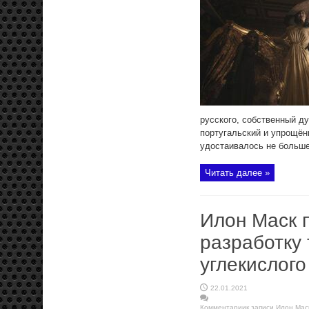
русского, собственный ду
португальский и упрощён
удостаивалось не больше 
Читать далее »
Илон Маск 
разработку
углекислого
22.01.2021
Комментарии
к записи Илон Мас