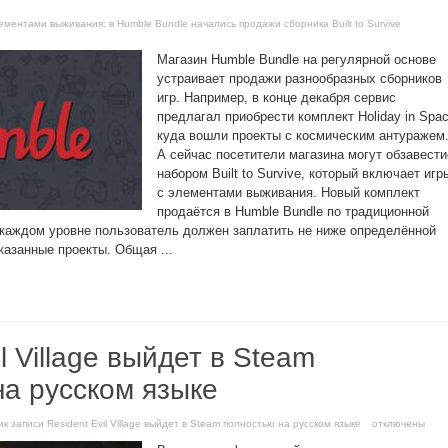
лементами выживания: в Humble Bundle начались продажи сборника Built to Survive
Магазин Humble Bundle на регулярной основе
устраивает продажи разнообразных сборников
игр. Например, в конце декабря сервис
предлагал приобрести комплект Holiday in Spac
куда вошли проекты с космическим антуражем
А сейчас посетители магазина могут обзавести
набором Built to Survive, который включает игр
с элементами выживания. Новый комплект
продаётся в Humble Bundle по традиционной
 каждом уровне пользователь должен заплатить не ниже определённой
казанные проекты. Общая ...
l Village выйдет в Steam
на русском языке
и
к записи Resident Evil Village выйдет в Steam полностью на русском языке
отключены