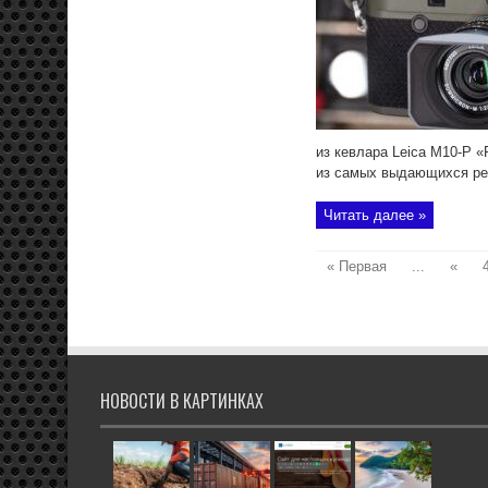
из кевлара Leica M10-P 
из самых выдающихся реп
Читать далее »
« Первая
...
«
НОВОСТИ В КАРТИНКАХ