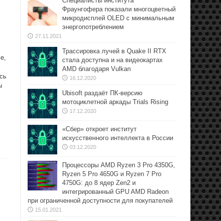
Специалисты института
Фраунгофера показали многоцветный
микродисплей OLED с минимальным
энергопотреблением
27.11.2021
Трассировка лучей в Quake II RTX
e,
стала доступна и на видеокартах
.
AMD благодаря Vulkan
сь
16.12.2020
ы
Ubisoft раздаёт ПК-версию
мотоциклетной аркады Trials Rising
17.12.2020
«Сбер» откроет институт
искусственного интеллекта в России
03.12.2020
Процессоры AMD Ryzen 3 Pro 4350G,
Ryzen 5 Pro 4650G и Ryzen 7 Pro
4750G: до 8 ядер Zen2 и
интегрированный GPU AMD Radeon
при ограниченной доступности для покупателей
15.01.2021