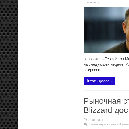
отключены
основатель Tesla Илон М
на следующей неделе. Из
выбросов ...
Читать далее »
Рыночная ст
Blizzard до
22.01.2021
Комментарии
к записи Рыноч