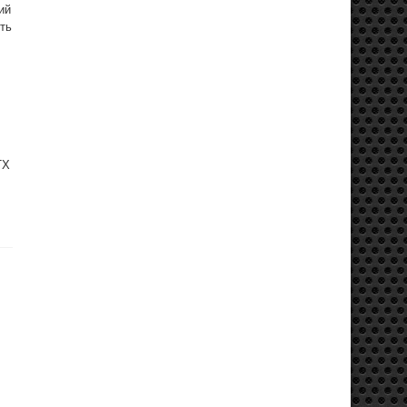
ий
ять
TX