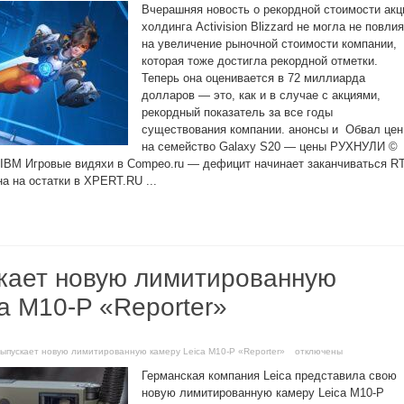
Вчерашняя новость о рекордной стоимости акц
холдинга Activision Blizzard не могла не повли
на увеличение рыночной стоимости компании,
которая тоже достигла рекордной отметки.
Теперь она оценивается в 72 миллиарда
долларов — это, как и в случае с акциями,
рекордный показатель за все годы
существования компании. анонсы и Обвал цен
на семейство Galaxy S20 — цены РУХНУЛИ ©
 IBM Игровые видяхи в Compeo.ru — дефицит начинает заканчиваться R
а на остатки в XPERT.RU ...
скает новую лимитированную
a M10-P «Reporter»
 выпускает новую лимитированную камеру Leica M10-P «Reporter»
отключены
Германская компания Leica представила свою
новую лимитированную камеру Leica M10-P