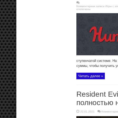
Комментарии
к записи Игры с э
отключены
ступенчатой системе. На
суммы, чтобы получить у
Читать далее »
Resident Evi
полностью 
22.01.2021
Комментари