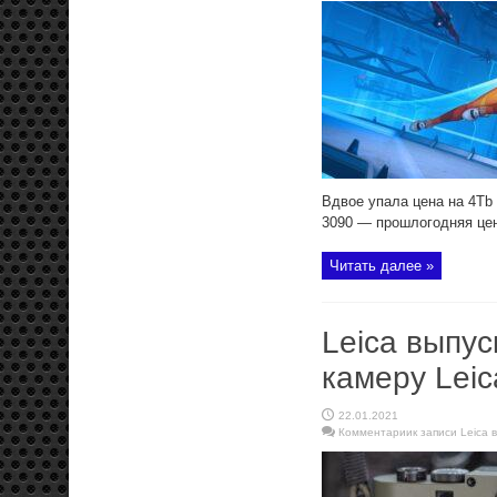
Вдвое упала цена на 4Tb
3090 — прошлогодняя цен
Читать далее »
Leica выпу
камеру Leic
22.01.2021
Комментарии
к записи Leica