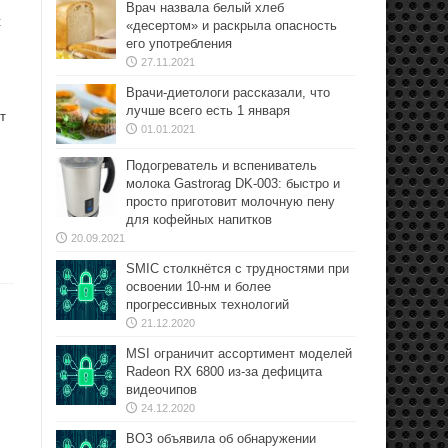
Врач назвала белый хлеб
t
«десертом» и раскрыла опасность
его употребления
27.11.2021
Врачи-диетологи рассказали, что
лучше всего есть 1 января
т
01.01.2021
Подогреватель и вспениватель
молока Gastrorag DK-003: быстро и
просто приготовит молочную пену
для кофейных напитков
20.09.2021
SMIC столкнётся с трудностями при
освоении 10-нм и более
прогрессивных технологий
21.12.2020
MSI ограничит ассортимент моделей
Radeon RX 6800 из-за дефицита
видеочипов
24.12.2020
ВОЗ объявила об обнаружении