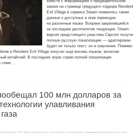
Вместе с информацией о предварительном
заказе на странице грядущего хоррора Residen
Evil Village в сервисе Steam появились также
данные о доступных в игре переводах
на различные языки. Вопреки закрепившейся
за последнее десятилетие тенденции, Steam-
версия предстоящего ужастика Capcom получи
полную русскую локализацию — адаптирован
будет не только текст, но и озвучение. Помимо
бляж в Resident Evil Village получат ещё восемь языков, включая
ный китайский. В последних играх серии полной локализации
семи ...
пообещал 100 млн долларов за
 технологии улавливания
 газа
к пообещал 100 млн долларов за разработку технологии улавливания углекислого газа