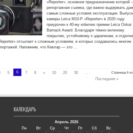
«Reporter», основное предназначение которой 
репортажная съемка, где важно выдержать да
самые сложные условия эксплуатации. Выпуск
камеры Leica M10-P «Reporter» в 2020 году
приурочен к 40-му юбилею премии Leica Oskar
Barnack Award. Благодаря тёмно-зеленому
покрытию, устойчивому к царапинам, и отделк
«Reporter» отсылает к сложным условиям, в которых создавались многие
ортажей. Напомним, что Кевлар — это ...
6
4
5
7
8
»
10
20
30
...
Страница 6 из
Последняя »
КАЛЕНДАРЬ
Апрель 2026
Пн
Вт
Ср
Чт
Пт
Сб
Вс