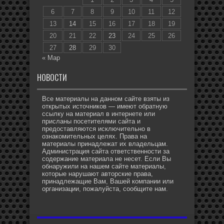
6
7
8
9
10
11
12
13
14
15
16
17
18
19
20
21
22
23
24
25
26
27
28
29
30
« Мар
НОВОСТИ
Все материалы на данном сайте взяты из
открытых источников — имеют обратную
ссылку на материал в интернете или
присланы посетителями сайта и
предоставляются исключительно в
ознакомительных целях. Права на
материалы принадлежат их владельцам.
Администрация сайта ответственности за
содержание материала не несет. Если Вы
обнаружили на нашем сайте материалы,
которые нарушают авторские права,
принадлежащие Вам, Вашей компании или
организации, пожалуйста, сообщите нам.