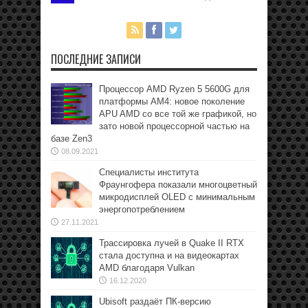
ПОСЛЕДНИЕ ЗАПИСИ
Процессор AMD Ryzen 5 5600G для
платформы АМ4: новое поколение
APU AMD со все той же графикой, но
зато новой процессорной частью на
базе Zen3
08.09.2021
Специалисты института
Фраунгофера показали многоцветный
микродисплей OLED с минимальным
энергопотреблением
27.11.2021
Трассировка лучей в Quake II RTX
стала доступна и на видеокартах
AMD благодаря Vulkan
16.12.2020
Ubisoft раздаёт ПК-версию