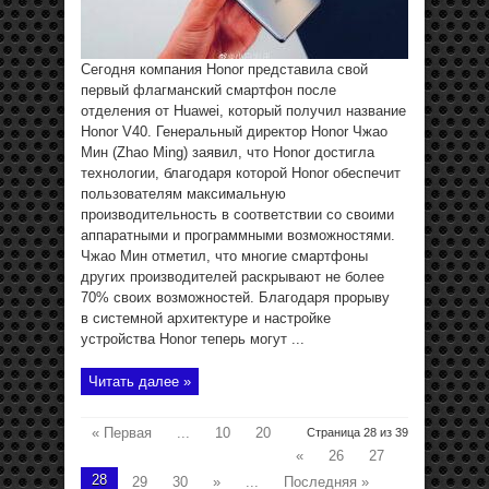
Сегодня компания Honor представила свой
первый флагманский смартфон после
отделения от Huawei, который получил название
Honor V40. Генеральный директор Honor Чжао
Мин (Zhao Ming) заявил, что Honor достигла
технологии, благодаря которой Honor обеспечит
пользователям максимальную
производительность в соответствии со своими
аппаратными и программными возможностями.
Чжао Мин отметил, что многие смартфоны
других производителей раскрывают не более
70% своих возможностей. Благодаря прорыву
в системной архитектуре и настройке
устройства Honor теперь могут ...
Читать далее »
« Первая
...
10
20
Страница 28 из 39
«
26
27
28
29
30
»
...
Последняя »