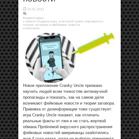
22.01.2021
Комментарии
к записи Создана игра, в которой нужно опровергать
теории заговора и фейковые новости
отключены
Новое приложение Cranky Uncle призвано
научить людей всем тонкостям антинаучной
пропаганды и показать, как на самом деле
возникают фейковые новости и теории заговора.
Прививка от дезинформации тоже существует:
игра Cranky Uncle покажет, как отличить
реальные факты от лжи и не стать жертвой
обмана Проблемой вирусного распространения
фейковых новостей американцы озаботились
еще 4 года назад, когда на выборах президента