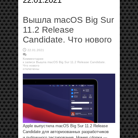
22.01.2021
Вышла macOS Big Sur
11.2 Release
Candidate. Что нового
22.01.2021
Комментарии
к записи Вышла macOS Big Sur 11.2 Release Candidate.
Что нового
отключены
Apple выпустила macOS Big Sur 11.2 Release
Candidate для авторизованных разработчиков
и публичного тестирования. Номер сборки —