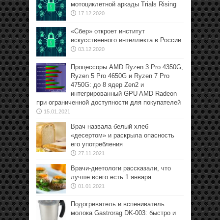
мотоциклетной аркады Trials Rising
17.12.2020
«Сбер» откроет институт
искусственного интеллекта в России
03.12.2020
Процессоры AMD Ryzen 3 Pro 4350G,
Ryzen 5 Pro 4650G и Ryzen 7 Pro
4750G: до 8 ядер Zen2 и
интегрированный GPU AMD Radeon
при ограниченной доступности для покупателей
15.01.2021
Врач назвала белый хлеб
«десертом» и раскрыла опасность
его употребления
27.11.2021
Врачи-диетологи рассказали, что
лучше всего есть 1 января
01.01.2021
Подогреватель и вспениватель
молока Gastrorag DK-003: быстро и