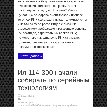
запутывается в безумные узлы по мере своего
образования, только чтобы распутаться
в последнюю секунду. Но зачем? Ученые
буквально покадрово смонтировали процесс
того, как РНК сама распутывает сложные узлы
и петли по мере роста Видео с высоким
разрешением изображают прыгающую цепочку
нуклеотидов, строительных блоков РНК;
по мере того как одна цепь РНК становится
длиннее, они танцуют и скручиваются
в различные трехмерные ...
Читать далее »
Ил-114-300 начали
собирать по серийным
технологиям
20.01.2021
Комментарии
к записи Ил-114-300 начали собирать по серийным