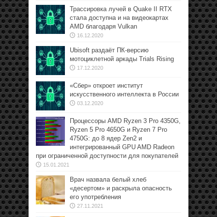
Трассировка лучей в Quake II RTX
стала доступна и на видеокартах
AMD благодаря Vulkan
16.12.2020
Ubisoft раздаёт ПК-версию
мотоциклетной аркады Trials Rising
17.12.2020
«Сбер» откроет институт
искусственного интеллекта в России
03.12.2020
Процессоры AMD Ryzen 3 Pro 4350G,
Ryzen 5 Pro 4650G и Ryzen 7 Pro
4750G: до 8 ядер Zen2 и
интегрированный GPU AMD Radeon
при ограниченной доступности для покупателей
15.01.2021
Врач назвала белый хлеб
«десертом» и раскрыла опасность
его употребления
27.11.2021