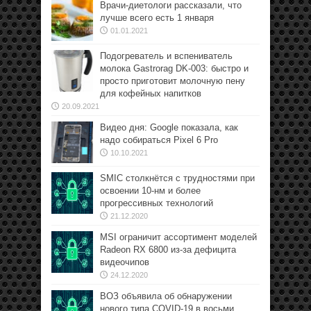
Врачи-диетологи рассказали, что
лучше всего есть 1 января
01.01.2021
Подогреватель и вспениватель
молока Gastrorag DK-003: быстро и
просто приготовит молочную пену
для кофейных напитков
20.09.2021
Видео дня: Google показала, как
надо собираться Pixel 6 Pro
10.10.2021
SMIC столкнётся с трудностями при
освоении 10-нм и более
прогрессивных технологий
21.12.2020
MSI ограничит ассортимент моделей
Radeon RX 6800 из-за дефицита
видеочипов
24.12.2020
ВОЗ объявила об обнаружении
нового типа COVID-19 в восьми