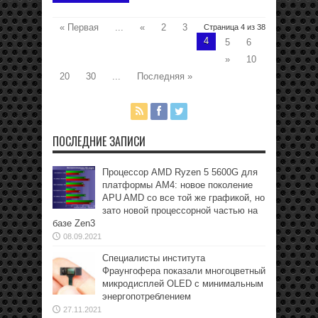
« Первая
...
«
2
3
Страница 4 из 38
4
5
6
»
10
20
30
...
Последняя »
ПОСЛЕДНИЕ ЗАПИСИ
Процессор AMD Ryzen 5 5600G для
платформы АМ4: новое поколение
APU AMD со все той же графикой, но
зато новой процессорной частью на
базе Zen3
08.09.2021
Специалисты института
Фраунгофера показали многоцветный
микродисплей OLED с минимальным
энергопотреблением
27.11.2021