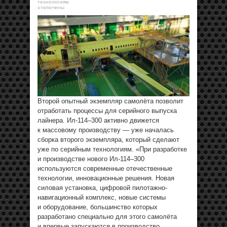
технологиям
отключены
Второй опытный экземпляр самолёта позволит
отработать процессы для серийного выпуска
лайнера. Ил-114–300 активно движется
к массовому производству — уже началась
сборка второго экземпляра, который сделают
уже по серийным технологиям. «При разработке
и производстве нового Ил-114–300
используются современные отечественные
технологии, инновационные решения. Новая
силовая установка, цифровой пилотажно-
навигационный комплекс, новые системы
и оборудование, большинство которых
разработано специально для этого самолёта
и впервые запускаются в производство.