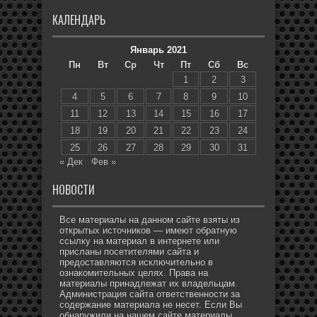
КАЛЕНДАРЬ
Январь 2021
Пн
Вт
Ср
Чт
Пт
Сб
Вс
1
2
3
4
5
6
7
8
9
10
11
12
13
14
15
16
17
18
19
20
21
22
23
24
25
26
27
28
29
30
31
« Дек
Фев »
НОВОСТИ
Все материалы на данном сайте взяты из
открытых источников — имеют обратную
ссылку на материал в интернете или
присланы посетителями сайта и
предоставляются исключительно в
ознакомительных целях. Права на
материалы принадлежат их владельцам.
Администрация сайта ответственности за
содержание материала не несет. Если Вы
обнаружили на нашем сайте материалы,