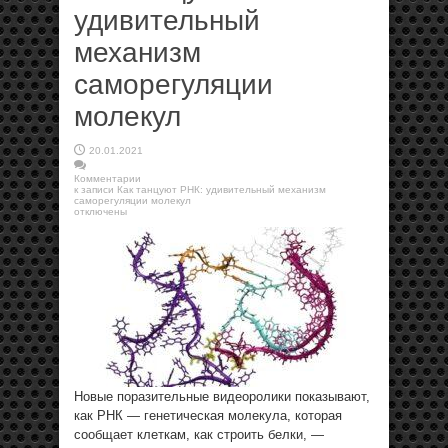
удивительный
механизм
саморегуляции
молекул
20.01.2021
Комментарии
к записи Как танцуют РНК: удивительный механизм
саморегуляции молекул
отключены
Новые поразительные видеоролики показывают,
как РНК — генетическая молекула, которая
сообщает клеткам, как строить белки, —