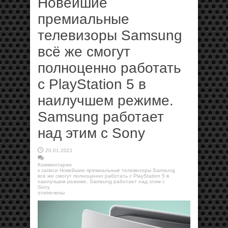
Новейшие
премиальные
телевизоры Samsung
всё же смогут
полноценно работать
с PlayStation 5 в
наилучшем режиме.
Samsung работает
над этим с Sony
20.01.2021
Комментарии
к записи Новейшие премиальные телевизоры Samsung
всё же смогут полноценно работать с PlayStation 5 в
наилучшем режиме. Samsung работает над этим с
Sony
отключены