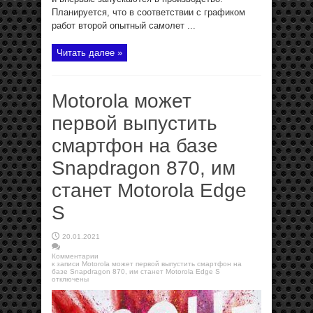
Планируется, что в соответствии с графиком
работ второй опытный самолет ...
Читать далее »
Motorola может
первой выпустить
смартфон на базе
Snapdragon 870, им
станет Motorola Edge
S
20.01.2021
Комментарии
к записи Motorola может первой выпустить смартфон на
базе Snapdragon 870, им станет Motorola Edge S
отключены