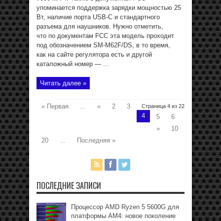
упоминается поддержка зарядки мощностью 25
Вт, наличие порта USB-C и стандартного
разъема для наушников. Нужно отметить,
что по документам FCC эта модель проходит
под обозначением SM-M62F/DS, в то время,
как на сайте регулятора есть и другой
каталожный номер — ...
Читать далее »
« Первая
...
«
2
3
Страница 4 из 22
4
5
6
»
10
20
...
Последняя »
ПОСЛЕДНИЕ ЗАПИСИ
Процессор AMD Ryzen 5 5600G для
платформы АМ4: новое поколение