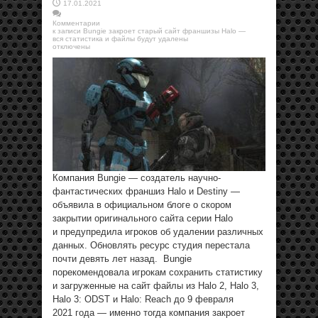
17.01.2021
Комментарии
к записи Bungie закроет старый сайт франшизы Halo —
вся статистика и файлы будут удалены
отключены
Компания Bungie — создатель научно-
фантастических франшиз Halo и Destiny —
объявила в официальном блоге о скором
закрытии оригинального сайта серии Halo
и предупредила игроков об удалении различных
данных. Обновлять ресурс студия перестала
почти девять лет назад. Bungie
порекомендовала игрокам сохранить статистику
и загруженные на сайт файлы из Halo 2, Halo 3,
Halo 3: ODST и Halo: Reach до 9 февраля
2021 года — именно тогда компания закроет