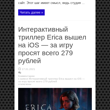
сайт. Этот шаг имеет смысл, ведь студия ...
Читать далее »
Интерактивный
триллер Erica вышел
на iOS — за игру
просят всего 279
рублей
17.01.2021
Комментарии
к записи Интерактивный триллер Erica вышел на iOS —
за игру просят всего 279 рублей
отключены