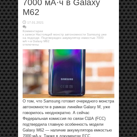
7000 мА·ч в Galaxy
M62
17.01.2021
Комментарии
к записи Настоящий монстр автономности Samsung уже
на подходе. Подтвержден аккумулятор емкостью 7000
мА·ч в Galaxy M62
отключены
О том, что Samsung готовит очередного монстра
автономности в рамках линейки Galaxy M, уже
говорилось неоднократно. А сейчас
Федеральная комиссия по связи США (FCC)
подтвердила главную особенность модели
Galaxy M62 — наличие аккумулятора емкостью
7000 мА·ч. Также в документах FCC