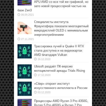
APU AMD со все той же графикой, но
зато новой процессорной частью на
базе Zen3
08.09.2021
Специалисты института
Фраунгофера показали многоцветный
микродисплей OLED с минимальным
энергопотреблением
27.11.2021
Трассировка лучей в Quake II RTX
стала доступна и на видеокартах
AMD благодаря Vulkan
16.12.2020
Ubisoft раздаёт ПК-версию
мотоциклетной аркады Trials Rising
17.12.2020
«Сбер» откроет институт
искусственного интеллекта в России
03.12.2020
Процессоры AMD Ryzen 3 Pro 4350G,
Ryzen 5 Pro 4650G и Ryzen 7 Pro