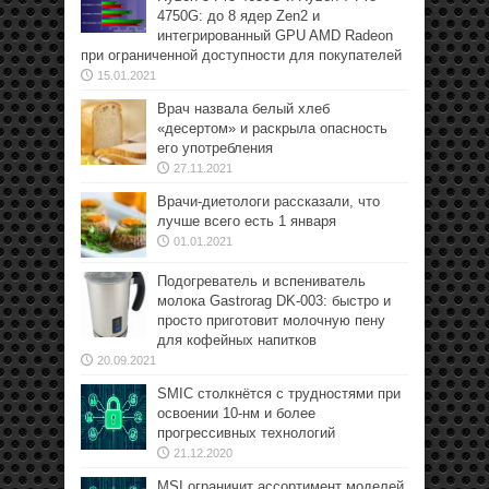
4750G: до 8 ядер Zen2 и
интегрированный GPU AMD Radeon
при ограниченной доступности для покупателей
15.01.2021
Врач назвала белый хлеб
«десертом» и раскрыла опасность
его употребления
27.11.2021
Врачи-диетологи рассказали, что
лучше всего есть 1 января
01.01.2021
Подогреватель и вспениватель
молока Gastrorag DK-003: быстро и
просто приготовит молочную пену
для кофейных напитков
20.09.2021
SMIC столкнётся с трудностями при
освоении 10-нм и более
прогрессивных технологий
21.12.2020
MSI ограничит ассортимент моделей