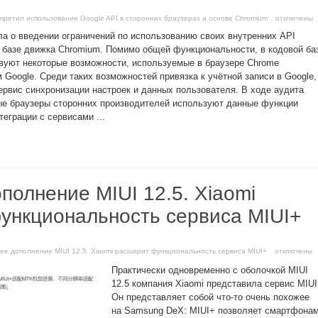
апретил использование Google API в сторонних браузерах а основе Chromium
отключены
а о введении ограничений по использованию своих внутренних API
а базе движка Chromium. Помимо общей функциональности, в кодовой ба
вуют некоторые возможности, используемые в браузере Chrome
 Google. Среди таких возможностей привязка к учётной записи в Google,
 сервис синхронизации настроек и данных пользователя. В ходе аудита
ые браузеры сторонних производителей используют данные функции
теграции с сервисами ...
полнение MIUI 12.5. Xiaomi
ункциональность сервиса MIUI+
ее дополнение MIUI 12.5. Xiaomi расширит функциональность сервиса MIUI+
отключены
Практически одновременно с оболочкой MIUI
12.5 компания Xiaomi представила сервис MIUI
Он представляет собой что-то очень похожее
на Samsung DeX: MIUI+ позволяет смартфона