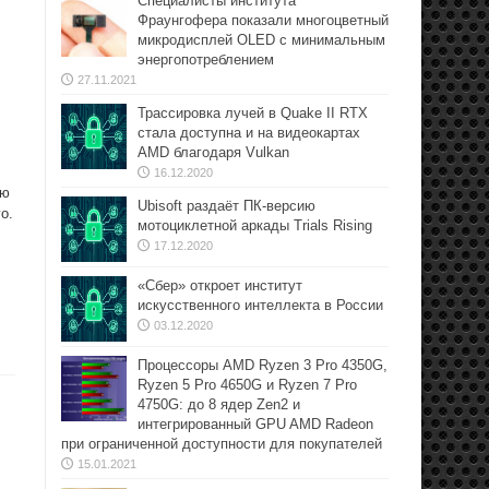
Специалисты института
Фраунгофера показали многоцветный
микродисплей OLED с минимальным
энергопотреблением
27.11.2021
Трассировка лучей в Quake II RTX
стала доступна и на видеокартах
AMD благодаря Vulkan
16.12.2020
ую
Ubisoft раздаёт ПК-версию
о.
мотоциклетной аркады Trials Rising
17.12.2020
«Сбер» откроет институт
искусственного интеллекта в России
03.12.2020
Процессоры AMD Ryzen 3 Pro 4350G,
Ryzen 5 Pro 4650G и Ryzen 7 Pro
4750G: до 8 ядер Zen2 и
интегрированный GPU AMD Radeon
при ограниченной доступности для покупателей
15.01.2021