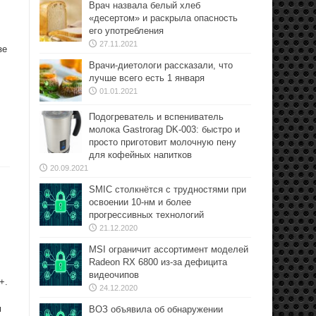
Врач назвала белый хлеб
«десертом» и раскрыла опасность
его употребления
27.11.2021
зе
Врачи-диетологи рассказали, что
лучше всего есть 1 января
01.01.2021
Подогреватель и вспениватель
молока Gastrorag DK-003: быстро и
просто приготовит молочную пену
для кофейных напитков
20.09.2021
SMIC столкнётся с трудностями при
освоении 10-нм и более
прогрессивных технологий
21.12.2020
MSI ограничит ассортимент моделей
Radeon RX 6800 из-за дефицита
видеочипов
+.
24.12.2020
м
ВОЗ объявила об обнаружении