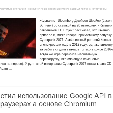
ролируемые амбиции и нереалистичные сроки: Bloomberg раскрыл причины катастрофы
Журналист Bloomberg Джейсон Шрайер (Jason
Schreier) со ссылкой на 20 нынешних и бывших
работников CD Projekt рассказал, что именно
привело к, мягко говоря, проблемному запуску
Cyberpunk 2077. Амбициозный ролевой боевик
анонсировали ещё в 2012 году, однако вплотн
за работу студия взялась только в конце 2016-г
Тогда же игра пережила масштабную
перезагрузку, включающую изменение
лица на первое). У руля этой инкарнации Cyberpunk 2077 встал глава CD
Adam ...
етил использование Google API в
браузерах а основе Chromium