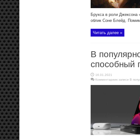
Брукса в роли Джексона 
облик Соне Блейд. Помим
Читать далее »
В популярн
способный 
16.01.2021
Комментарии
к записи В поп