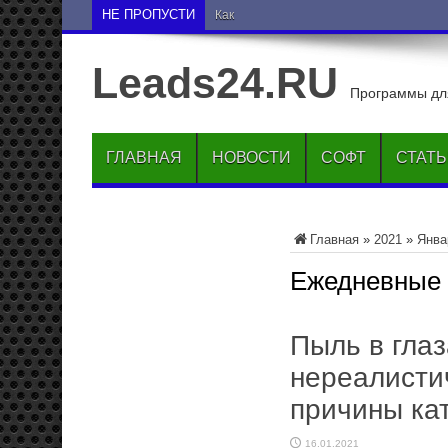
НЕ ПРОПУСТИ
Как опустить друга на нижн
Leads24.RU
Программы для
ГЛАВНАЯ
НОВОСТИ
СОФТ
СТАТ
Главная
»
2021
»
Янва
Ежедневные
Пыль в гла
нереалисти
причины ка
16.01.2021