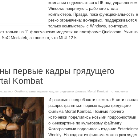
компании подключаться к ПК под управлением
Windows напрямую с рабочего стола
компьютера. Правда, пока функциональность е
резко ограничена: во-первых, поддерживаются
только компьютеры с Windows, во-вторых,
ает только на 11 флагманских моделях на платформе Qualcomm. Учитыв
 SoC Mediatek, а также то, что MIUI 12.5 ...
ны первые кадры грядущего
tal Kombat
и
к записи Опубликованы первые кадры грядущего фильма Mortal Kombat
отключены
И раскрыты подробности сюжета В сети начал
распространяться первые кадры грядущего
фильма Mortal Kombat. Помимо прочего
источники поделились новыми подробностями
о кинокартине по культовому файтингу.
Фотографиями поделилось издание Entertainm
Weekly. На кадрах из фильма можно разглядет