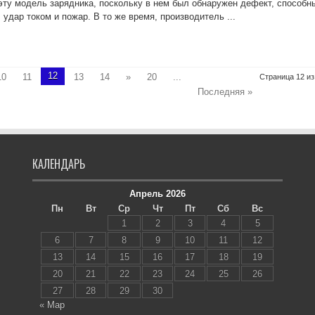
эту модель зарядника, поскольку в нем был обнаружен дефект, способн
 удар током и пожар. В то же время, производитель ...
12
10
11
13
14
»
20
...
Страница 12 из
Последняя »
КАЛЕНДАРЬ
Апрель 2026
Пн
Вт
Ср
Чт
Пт
Сб
Вс
1
2
3
4
5
6
7
8
9
10
11
12
13
14
15
16
17
18
19
20
21
22
23
24
25
26
27
28
29
30
« Мар