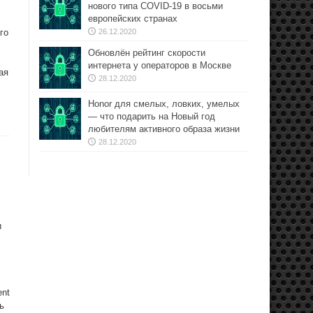
нового типа COVID-19 в восьми
европейских странах
го
26.12.2020
Обновлён рейтинг скорости
интернета у операторов в Москве
ая
28.12.2020
Honor для смелых, ловких, умелых
— что подарить на Новый год
любителям активного образа жизни
28.12.2020
и
ent
ь