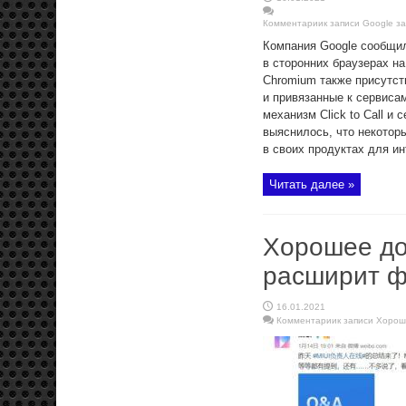
Комментарии
к записи Google з
Компания Google сообщил
в сторонних браузерах н
Chromium также присутст
и привязанные к сервисам
механизм Click to Call и
выяснилось, что некотор
в своих продуктах для ин
Читать далее »
Хорошее до
расширит ф
16.01.2021
Комментарии
к записи Хорош