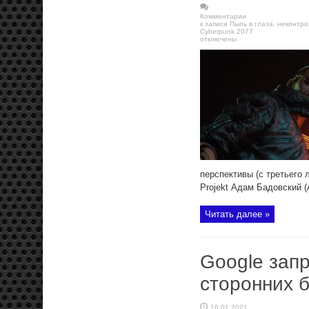
Комментарии
к записи Пыль в глаза, неконт
Cyberpunk 2077
отключены
перспективы (с третьего 
Projekt Адам Бадовский (
Читать далее »
Google запр
сторонних 
16.01.2021