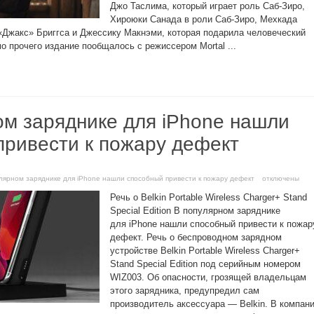
Джо Таслима, который играет роль Саб-Зиро,
Хироюки Санада в роли Саб-Зиро, Мехкада
«Джакс» Бриггса и Джессику Макнэми, которая подарила человеческий
о прочего издание пообщалось с режиссером Mortal ...
ом заряднике для iPhone нашли
привести к пожару дефект
улярном заряднике для iPhone нашли способный привести к пожару дефект
отключены
Речь о Belkin Portable Wireless Charger+ Stand
Special Edition В популярном заряднике
для iPhone нашли способный привести к пожар
дефект. Речь о беспроводном зарядном
устройстве Belkin Portable Wireless Charger+
Stand Special Edition под серийным номером
WIZ003. Об опасности, грозящей владельцам
этого зарядника, предупредил сам
производитель аксессуара — Belkin. В компан