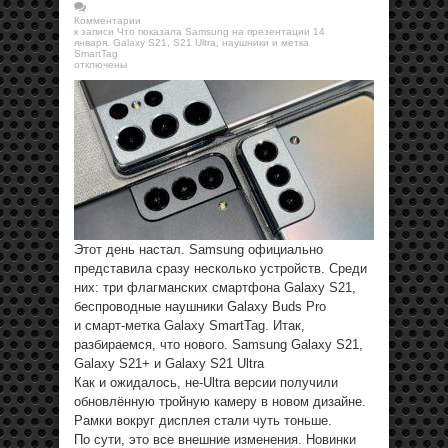
Комментарии
к записи Что показала Samsung на презентации 14
января. Galaxy S21, S21 Ultra, наушники и метка
SmartTag
отключены
Этот день настал. Samsung официально
представила сразу несколько устройств. Среди
них: три флагманских смартфона Galaxy S21,
беспроводные наушники Galaxy Buds Pro
и смарт-метка Galaxy SmartTag. Итак,
разбираемся, что нового. Samsung Galaxy S21,
Galaxy S21+ и Galaxy S21 Ultra
Как и ожидалось, не-Ultra версии получили
обновлённую тройную камеру в новом дизайне.
Рамки вокруг дисплея стали чуть тоньше.
По сути, это все внешние изменения. Новинки