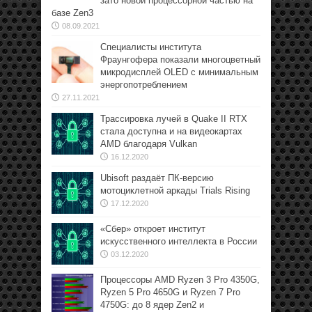
зато новой процессорной частью на
базе Zen3
08.09.2021
Специалисты института
Фраунгофера показали многоцветный
микродисплей OLED с минимальным
энергопотреблением
27.11.2021
Трассировка лучей в Quake II RTX
стала доступна и на видеокартах
AMD благодаря Vulkan
16.12.2020
Ubisoft раздаёт ПК-версию
мотоциклетной аркады Trials Rising
17.12.2020
«Сбер» откроет институт
искусственного интеллекта в России
03.12.2020
Процессоры AMD Ryzen 3 Pro 4350G,
Ryzen 5 Pro 4650G и Ryzen 7 Pro
4750G: до 8 ядер Zen2 и