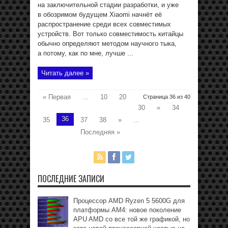
на заключительной стадии разработки, и уже
в обозримом будущем Xiaomi начнёт её
распространение среди всех совместимых
устройств. Вот только совместимость китайцы
обычно определяют методом научного тыка,
а потому, как по мне, лучше ...
Читать далее »
« Первая
...
10
20
Страница 36 из 40
30
«
34
36
35
37
38
»
...
Последняя »
ПОСЛЕДНИЕ ЗАПИСИ
Процессор AMD Ryzen 5 5600G для
платформы АМ4: новое поколение
APU AMD со все той же графикой, но