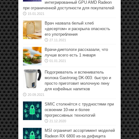
интегрированный GPU AMD Radeon
при ограниченной доступности для покупателей
15.01.2021
Врач назвала белый хлеб
«десертом» и раскрыла опасность
его употребления
27.11.2021
Врачи-диетологи рассказали, что
лучше всего есть 1 января
01.01.2021
Подогреватель и вспениватель
молока Gastrorag DK-003: быстро и
просто приготовит молочную пену
для кофейных напитков
20.09.2021
SMIC столкнётся с трудностями при
освоении 10-нм и более
прогрессивных технологий
21.12.2020
MSI ограничит ассортимент моделей
Radeon RX 6800 из-за дефицита