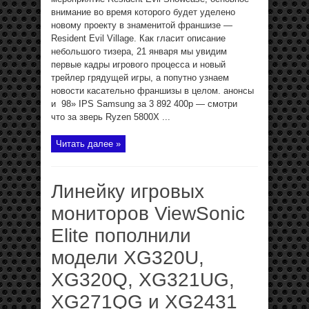
внимание во время которого будет уделено
новому проекту в знаменитой франшизе —
Resident Evil Village. Как гласит описание
небольшого тизера, 21 января мы увидим
первые кадры игрового процесса и новый
трейлер грядущей игры, а попутно узнаем
новости касательно франшизы в целом. анонсы
и 98» IPS Samsung за 3 892 400р — смотри
что за зверь Ryzen 5800X ...
Читать далее »
Линейку игровых
мониторов ViewSonic
Elite пополнили
модели XG320U,
XG320Q, XG321UG,
XG271QG и XG2431