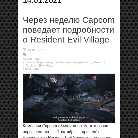
14.01.2021
Через неделю Capcom
поведает подробности
о Resident Evil Village
14.01.2021
Комментарии
к записи Через неделю Capcom поведает подробности
о Resident Evil Village
отключены
Компания Capcom объявила о том, что ровно
через неделю — 21 октября — проведёт
мероприятие Resident Evil Showcase, основное