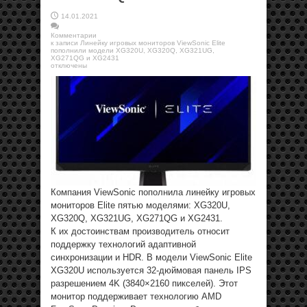
14.01.2021
Комментарии
к записи Линейку игровых мониторов ViewSonic Elite
пополнили модели XG320U, XG320Q, XG321UG,
XG271QG и XG2431
отключены
Компания ViewSonic пополнила линейку игровых
мониторов Elite пятью моделями: XG320U,
XG320Q, XG321UG, XG271QG и XG2431.
К их достоинствам производитель относит
поддержку технологий адаптивной
синхронизации и HDR. В модели ViewSonic Elite
XG320U используется 32-дюймовая панель IPS
разрешением 4K (3840×2160 пикселей). Этот
монитор поддерживает технологию AMD