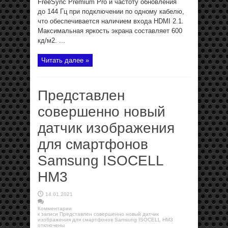
FreeSync Premium Pro и частоту обновления
до 144 Гц при подключении по одному кабелю,
что обеспечивается наличием входа HDMI 2.1.
Максимальная яркость экрана составляет 600
кд/м2. ...
Читать далее »
Представлен
совершенно новый
датчик изображения
для смартфонов
Samsung ISOCELL
HM3
14.01.2021
Комментарии
к записи Представлен совершенно новый датчик
изображения для смартфонов Samsung ISOCELL HM3
отключены