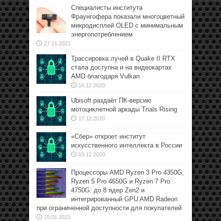
Специалисты института
Фраунгофера показали многоцветный
микродисплей OLED с минимальным
энергопотреблением
27.11.2021
Трассировка лучей в Quake II RTX
стала доступна и на видеокартах
AMD благодаря Vulkan
16.12.2020
Ubisoft раздаёт ПК-версию
мотоциклетной аркады Trials Rising
17.12.2020
«Сбер» откроет институт
искусственного интеллекта в России
03.12.2020
Процессоры AMD Ryzen 3 Pro 4350G,
Ryzen 5 Pro 4650G и Ryzen 7 Pro
4750G: до 8 ядер Zen2 и
интегрированный GPU AMD Radeon
при ограниченной доступности для покупателей
15.01.2021