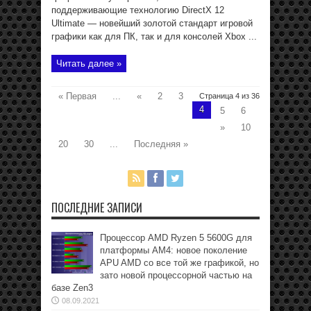
поддерживающие технологию DirectX 12
Ultimate — новейший золотой стандарт игровой
графики как для ПК, так и для консолей Xbox ...
Читать далее »
« Первая
...
«
2
3
Страница 4 из 36
4
5
6
»
10
20
30
...
Последняя »
ПОСЛЕДНИЕ ЗАПИСИ
Процессор AMD Ryzen 5 5600G для
платформы АМ4: новое поколение
APU AMD со все той же графикой, но
зато новой процессорной частью на
базе Zen3
08.09.2021