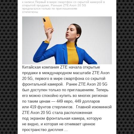
к записи Первый в мире смартфон со скрытой камерой в
открытой продаже. Раньше ZTE Axon 20 5G
предлагался только по приглашениям
отключены
Китайская компания ZTE начала открытые
продажи в международном масштабе ZTE Axon
20 5G, первого в мире смартфона со скрытой
фронтальной камерой. Ранее ZTE Axon 20 5G
был доступен только по приглашениям. Теперь
его можно спокойно купить во многих регионах
по таким ценам — 449 евро, 449 долларов
или 419 фунтов стерлингов. Главной изюминкой
ZTE Axon 20 5G стала расположенная
под экраном фронтальная камера, которую
не видно, и которая не отнимает ценное
пространство дисплея ...