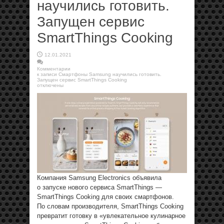
научились готовить.
Запущен сервис
SmartThings Cooking
12.01.2021
Комментарии
к записи Смартфоны Samsung научились готовить.
Запущен сервис SmartThings Cooking
отключены
Компания Samsung Electronics объявила
о запуске нового сервиса SmartThings —
SmartThings Cooking для своих смартфонов.
По словам производителя, SmartThings Cooking
превратит готовку в «увлекательное кулинарное