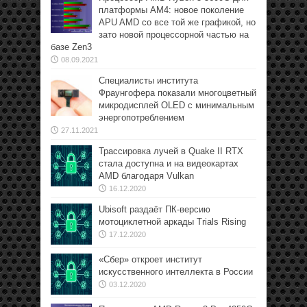
платформы АМ4: новое поколение
APU AMD со все той же графикой, но
зато новой процессорной частью на
базе Zen3
08.09.2021
Специалисты института
Фраунгофера показали многоцветный
микродисплей OLED с минимальным
энергопотреблением
27.11.2021
Трассировка лучей в Quake II RTX
стала доступна и на видеокартах
AMD благодаря Vulkan
16.12.2020
Ubisoft раздаёт ПК-версию
мотоциклетной аркады Trials Rising
17.12.2020
«Сбер» откроет институт
искусственного интеллекта в России
03.12.2020