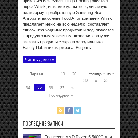
приключение». SmartThings Cooking работает
через Whisk, интеллектуальную кулинарную
платформу, приобретенную Samsung Next.
Алгоритм на основе Food AI от компании Whisk
предлагает меню на всю неделю, составляет
список необходимых продуктов и подключается
к продуктовым магазинам, позволяя сразу же
заказать продукты с экрана холодильника
Family Hub или смартфона. Рецепты ...
Читать далее »
« Первая
...
10
20
Страница 35 из 39
30
«
33
35
34
36
37
»
...
Последняя »
ПОСЛЕДНИЕ ЗАПИСИ
Процессор AMD Ryzen 5 5600G для