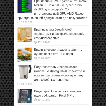
Процессоры AMD Ryzen 3 Pro 4350G,
Ryzen 5 Pro 4650G и Ryzen 7 Pro
4750G: до 8 ядер Zen2 и
интегрированный GPU AMD Radeon
при ограниченной доступности для покупателей
15.01.2021
Врач назвала белый хлеб
«десертом» и раскрыла опасность
его употребления
27.11.2021
Врачи-диетологи рассказали, что
лучше всего есть 1 января
01.01.2021
Подогреватель и вспениватель
молока Gastrorag DK-003: быстро и
просто приготовит молочную пену
для кофейных напитков
20.09.2021
Видео дня: Google показала, как
надо собираться Pixel 6 Pro
10.10.2021