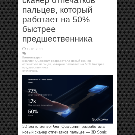
сканер отпечатков
пальцев, который
работает на 50%
быстрее
предшественника
12.01.2021
Комментарии
к записи Qualcomm разработала новый сканер
отпечатков пальцев, который работает на 50% быстрее
предшественника
отключены
3D Sonic Sensor Gen Qualcomm разработала
новый сканер отпечатков пальцев — 3D Sonic