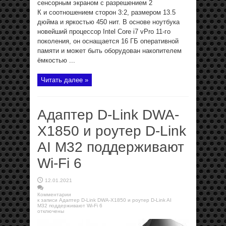
сенсорным экраном с разрешением 2
К и соотношением сторон 3:2, размером 13.5
дюйма и яркостью 450 нит. В основе ноутбука
новейший процессор Intel Core i7 vPro 11-го
поколения, он оснащается 16 ГБ оперативной
памяти и может быть оборудован накопителем
ёмкостью ...
Читать далее »
Адаптер D-Link DWA-
X1850 и роутер D-Link
AI M32 поддерживают
Wi-Fi 6
12.01.2021
Комментарии
к записи Адаптер D-Link DWA-X1850 и роутер D-Link AI
M32 поддерживают Wi-Fi 6
отключены