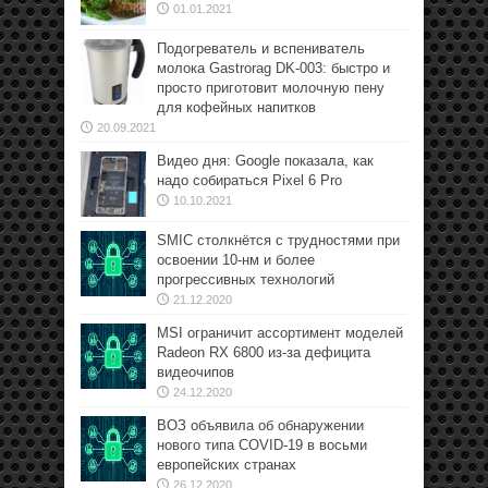
01.01.2021
Подогреватель и вспениватель
молока Gastrorag DK-003: быстро и
просто приготовит молочную пену
для кофейных напитков
20.09.2021
Видео дня: Google показала, как
надо собираться Pixel 6 Pro
10.10.2021
SMIC столкнётся с трудностями при
освоении 10-нм и более
прогрессивных технологий
21.12.2020
MSI ограничит ассортимент моделей
Radeon RX 6800 из-за дефицита
видеочипов
24.12.2020
ВОЗ объявила об обнаружении
нового типа COVID-19 в восьми
европейских странах
26.12.2020