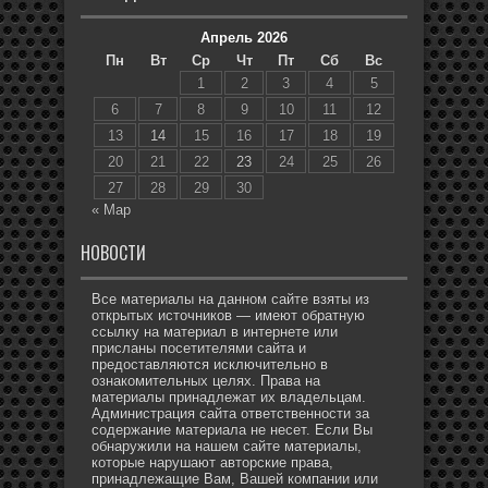
Апрель 2026
Пн
Вт
Ср
Чт
Пт
Сб
Вс
1
2
3
4
5
6
7
8
9
10
11
12
13
14
15
16
17
18
19
20
21
22
23
24
25
26
27
28
29
30
« Мар
НОВОСТИ
Все материалы на данном сайте взяты из
открытых источников — имеют обратную
ссылку на материал в интернете или
присланы посетителями сайта и
предоставляются исключительно в
ознакомительных целях. Права на
материалы принадлежат их владельцам.
Администрация сайта ответственности за
содержание материала не несет. Если Вы
обнаружили на нашем сайте материалы,
которые нарушают авторские права,
принадлежащие Вам, Вашей компании или