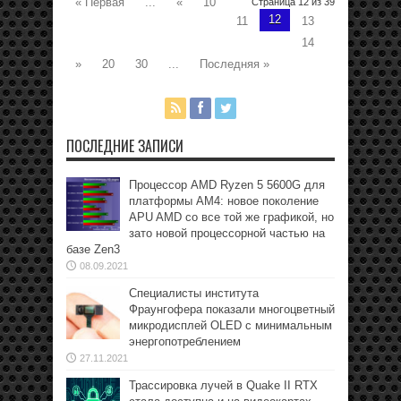
« Первая
...
«
10
Страница 12 из 39
12
11
13
14
»
20
30
...
Последняя »
ПОСЛЕДНИЕ ЗАПИСИ
Процессор AMD Ryzen 5 5600G для
платформы АМ4: новое поколение
APU AMD со все той же графикой, но
зато новой процессорной частью на
базе Zen3
08.09.2021
Специалисты института
Фраунгофера показали многоцветный
микродисплей OLED с минимальным
энергопотреблением
27.11.2021
Трассировка лучей в Quake II RTX