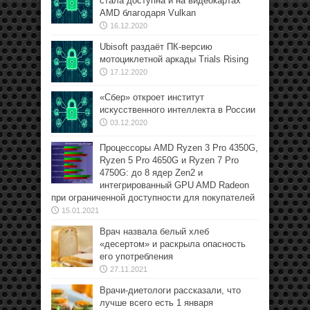
стала доступна и на видеокартах
AMD благодаря Vulkan
16.12.2020
Ubisoft раздаёт ПК-версию
мотоциклетной аркады Trials Rising
17.12.2020
«Сбер» откроет институт
искусственного интеллекта в России
03.12.2020
Процессоры AMD Ryzen 3 Pro 4350G,
Ryzen 5 Pro 4650G и Ryzen 7 Pro
4750G: до 8 ядер Zen2 и
интегрированный GPU AMD Radeon
при ограниченной доступности для покупателей
15.01.2021
Врач назвала белый хлеб
«десертом» и раскрыла опасность
его употребления
27.11.2021
Врачи-диетологи рассказали, что
лучше всего есть 1 января