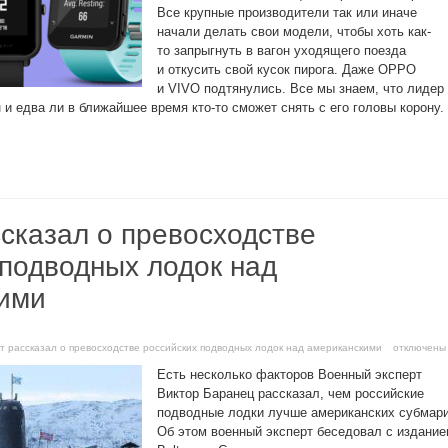
Все крупные производители так или иначе
начали делать свои модели, чтобы хоть как-
то запрыгнуть в вагон уходящего поезда
и откусить свой кусок пирога. Даже OPPO
и VIVO подтянулись. Все мы знаем, что лидер
и едва ли в ближайшее время кто-то сможет снять с его головы корону.
сказал о превосходстве
 подводных лодок над
ими
рт рассказал о превосходстве российских подводных лодок над американскими
отключены
Есть несколько факторов Военный эксперт
Виктор Баранец рассказал, чем российские
подводные лодки лучше американских субмари
Об этом военный эксперт беседовал с издани