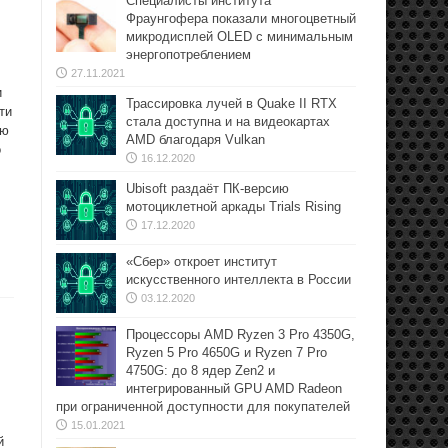
Специалисты института
Фраунгофера показали многоцветный
микродисплей OLED с минимальным
энергопотреблением
27.11.2021
и
Трассировка лучей в Quake II RTX
ти
стала доступна и на видеокартах
ую
AMD благодаря Vulkan
о
16.12.2020
Ubisoft раздаёт ПК-версию
мотоциклетной аркады Trials Rising
17.12.2020
«Сбер» откроет институт
искусственного интеллекта в России
03.12.2020
Процессоры AMD Ryzen 3 Pro 4350G,
Ryzen 5 Pro 4650G и Ryzen 7 Pro
4750G: до 8 ядер Zen2 и
интегрированный GPU AMD Radeon
при ограниченной доступности для покупателей
15.01.2021
й