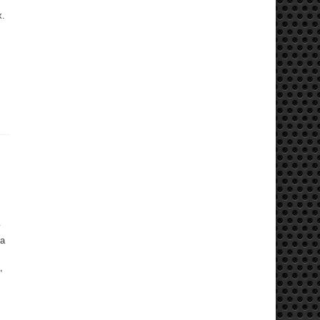
х.
у
ра
,