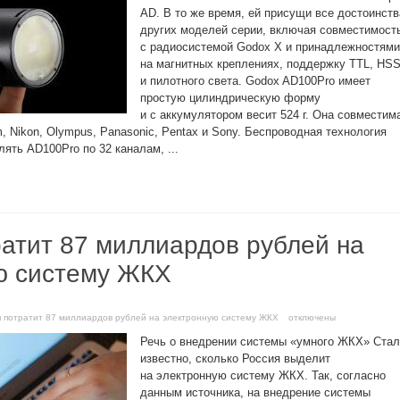
AD. В то же время, ей присущи все достоинств
других моделей серии, включая совместимост
с радиосистемой Godox X и принадлежностями
на магнитных креплениях, поддержку TTL, HS
и пилотного света. Godox AD100Pro имеет
простую цилиндрическую форму
и с аккумулятором весит 524 г. Она совместим
lm, Nikon, Olympus, Panasonic, Pentax и Sony. Беспроводная технология
ять AD100Pro по 32 каналам, ...
ратит 87 миллиардов рублей на
ю систему ЖКХ
я потратит 87 миллиардов рублей на электронную систему ЖКХ
отключены
Речь о внедрении системы «умного ЖКХ» Ста
известно, сколько Россия выделит
на электронную систему ЖКХ. Так, согласно
данным источника, на внедрение системы