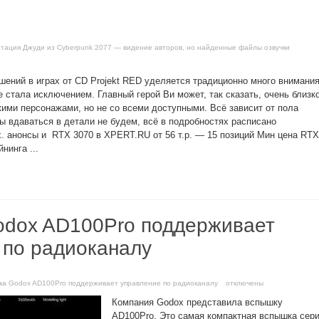
тация Джуди из Cyberpunk 2077 — видение авторов, но найденные файлы озвучки
шений в играх от CD Projekt RED уделяется традиционно много внимания
е стала исключением. Главный герой Ви может, так сказать, очень близк
кими персонажами, но не со всеми доступными. Всё зависит от пола
мы вдаваться в детали не будем, всё в подробностях расписано
. анонсы и RTX 3070 в XPERT.RU от 56 т.р. — 15 позиций Мин цена RTX
нинга ...
dox AD100Pro поддерживает
 по радиоканалу
шка Godox AD100Pro поддерживает управление по радиоканалу
отключены
Компания Godox представила вспышку
AD100Pro. Это самая компактная вспышка сер