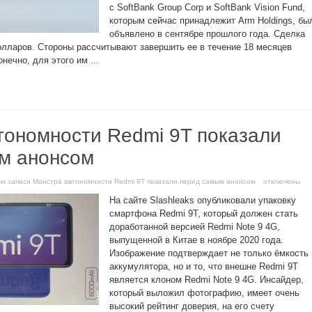
с SoftBank Group Corp и SoftBank Vision Fund,
которым сейчас принадлежит Arm Holdings, бы
объявлено в сентябре прошлого года. Сделка
олларов. Стороны рассчитывают завершить ее в течение 18 месяцев
нечно, для этого им ...
тономности Redmi 9T показали
м анонсом
и
к записи Монстра автономности Redmi 9T показали перед самым анонсом
отключены
На сайте Slashleaks опубликовали упаковку
смартфона Redmi 9T, который должен стать
доработанной версией Redmi Note 9 4G,
выпущенной в Китае в ноябре 2020 года.
Изображение подтверждает не только ёмкость
аккумулятора, но и то, что внешне Redmi 9T
является клоном Redmi Note 9 4G. Инсайдер,
который выложил фотографию, имеет очень
высокий рейтинг доверия, на его счету