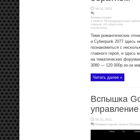
06.01.2021
Комментарии
к записи Нетрадиционная ориен
говорят об обратном
отключены
Теме романтических отно
и Cyberpunk 2077 здесь н
познакомиться с несколь
главного героя, и здесь 
на тематических форумах
3080 — 120 000р из-за май
Читать далее »
Вспышка Go
управление
06.01.2021
Комментарии
к записи Вспы