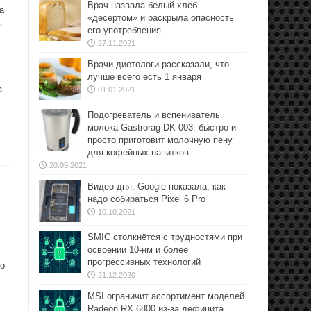
Врач назвала белый хлеб
а
«десертом» и раскрыла опасность
ь
его употребления
27.11.2021
S
Врачи-диетологи рассказали, что
лучше всего есть 1 января
а
01.01.2021
Подогреватель и вспениватель
молока Gastrorag DK-003: быстро и
просто приготовит молочную пену
для кофейных напитков
20.09.2021
Видео дня: Google показала, как
надо собираться Pixel 6 Pro
10.10.2021
SMIC столкнётся с трудностями при
освоении 10-нм и более
прогрессивных технологий
ло
21.12.2020
MSI ограничит ассортимент моделей
Radeon RX 6800 из-за дефицита