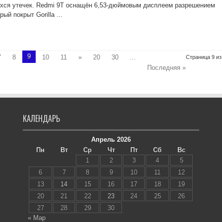
хся утечек. Redmi 9T оснащён 6,53-дюймовым дисплеем разрешением
ый покрыт Gorilla ...
9
7
8
10
11
»
20
30
...
Страница 9 из
Последняя »
КАЛЕНДАРЬ
Апрель 2026
Пн
Вт
Ср
Чт
Пт
Сб
Вс
1
2
3
4
5
6
7
8
9
10
11
12
13
14
15
16
17
18
19
20
21
22
23
24
25
26
27
28
29
30
« Мар