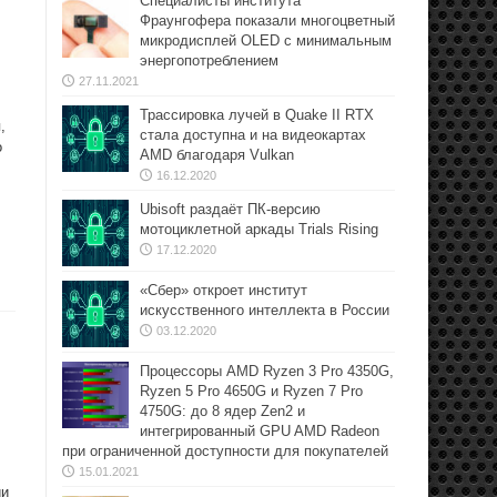
Специалисты института
Фраунгофера показали многоцветный
микродисплей OLED с минимальным
энергопотреблением
27.11.2021
Трассировка лучей в Quake II RTX
,
стала доступна и на видеокартах
о
AMD благодаря Vulkan
16.12.2020
Ubisoft раздаёт ПК-версию
мотоциклетной аркады Trials Rising
17.12.2020
«Сбер» откроет институт
искусственного интеллекта в России
03.12.2020
Процессоры AMD Ryzen 3 Pro 4350G,
Ryzen 5 Pro 4650G и Ryzen 7 Pro
4750G: до 8 ядер Zen2 и
интегрированный GPU AMD Radeon
при ограниченной доступности для покупателей
15.01.2021
ии