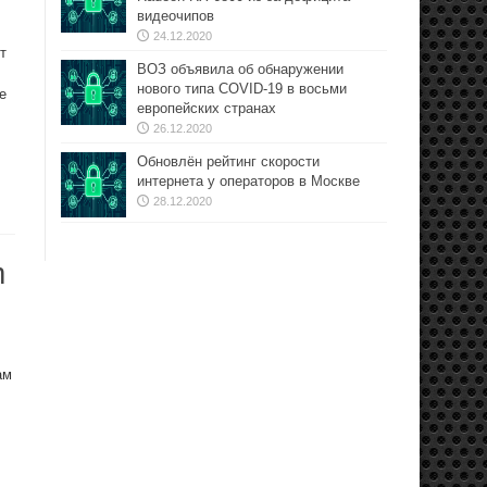
видеочипов
24.12.2020
т
ВОЗ объявила об обнаружении
нового типа COVID-19 в восьми
е
европейских странах
26.12.2020
Обновлён рейтинг скорости
интернета у операторов в Москве
28.12.2020
m
ам