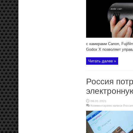
с камерами Canon, Fujifi
Godox X позволяет управл
Читать далее »
Россия пот
электронну
06.01.2021
Комментарии
к записи Росси