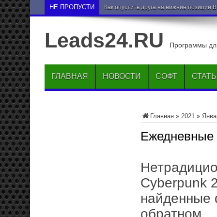
НЕ ПРОПУСТИ
Как опустить друга на нижние позиции 
Leads24.RU
Программы для
ГЛАВНАЯ
НОВОСТИ
СОФТ
СТАТ
Главная
»
2021
»
Янва
Ежедневные
Нетрадицио
Cyberpunk 
найденные 
обратном