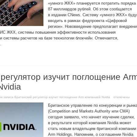
«умного ЖКХ» планируется потратить порядка
87 миллиардов рублей. Об этом сообщается
в издании CNews. Систему «умного ЖКХ» буду
вводить в рамках федпроекта «Цифровой
регион». Нововведение предполагает внедрени
 ГИС ЖКХ, системы повышения эффективности использования
и системы расчетов на базе технологии блокчейн. Отмечается,
.
 регулятор изучит поглощение Ar
vidia
и
к записи Британский регулятор изучит поглощение Arm компанией Nvidia
отключены
Британское управление по конкуренции и рынк
(Competition and Markets Authority или CMA)
сегодня заявило, что начнет изучение сделки,
в результате которой компания Nvidia может
стать новым владельцем британской компании
Arm Holdings. Напомним, о соглашении Nvidia