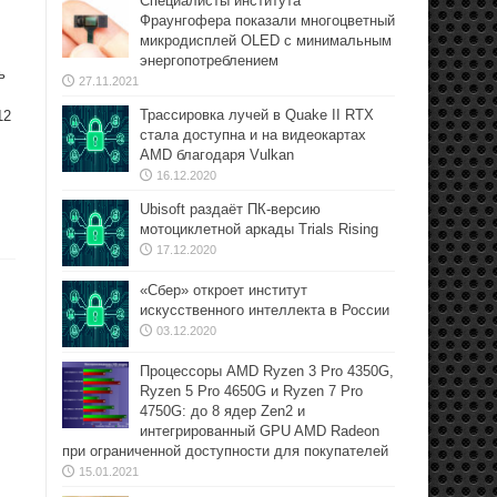
Специалисты института
Фраунгофера показали многоцветный
микродисплей OLED с минимальным
энергопотреблением
ь
27.11.2021
Трассировка лучей в Quake II RTX
12
стала доступна и на видеокартах
AMD благодаря Vulkan
16.12.2020
Ubisoft раздаёт ПК-версию
мотоциклетной аркады Trials Rising
17.12.2020
«Сбер» откроет институт
искусственного интеллекта в России
03.12.2020
Процессоры AMD Ryzen 3 Pro 4350G,
Ryzen 5 Pro 4650G и Ryzen 7 Pro
4750G: до 8 ядер Zen2 и
интегрированный GPU AMD Radeon
при ограниченной доступности для покупателей
15.01.2021