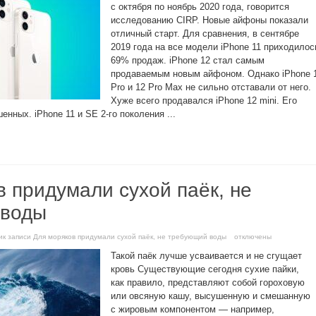
с октября по ноябрь 2020 года, говорится
исследованию CIRP. Новые айфоны показали
отличный старт. Для сравнения, в сентябре
2019 года на все модели iPhone 11 приходилос
69% продаж. iPhone 12 стал самым
продаваемым новым айфоном. Однако iPhone 
Pro и 12 Pro Max не сильно отставали от него.
Хуже всего продавался iPhone 12 mini. Его
нных. iPhone 11 и SE 2-го поколения ...
 придумали сухой паёк, не
 воды
и
к записи Для моряков придумали сухой паёк, не требующий воды
отключены
Такой паёк лучше усваивается и не сгущает
кровь Существующие сегодня сухие пайки,
как правило, представляют собой гороховую
или овсяную кашу, высушенную и смешанную
с жировым компонентом — например,