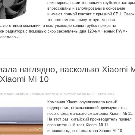
никелированными тепловыми трубками, которы
впрессованы и заполированы в основание
и имеют прямой контакт с крышкой CPU. Сверх
теплосъемника присутствует черная
с логотипом компании, а выступающие концы трубок прикрыты
рон радиатора с помощью скоб закреплены два 120-мм черных PWM-
опеллеры ...
зала наглядно, насколько Xiaomi M
Xiaomi Mi 10
 показала наглядно, насколько Xiaomi Mi 11 быстрее Xiaomi Mi 10
отключены
Компания Xiaomi опубликовала новый
видеоролик, показывающий преимущества
нового флагманского смартфона Xiaomi Mi 11.
На этот раз, китайский производитель провёл
сравнительный тест Xiaomi Mi 11
и прошлогоднего флагмана Xiaomi Mi 10