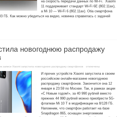
на скорость передачи данных по Wi-Fi. Xiaomi
11 поддерживает стандарт Wi-Fi 6E (802.11ax),
а Mi 10 — Wi-Fi 6 (802.11ax). Оба смартфона
3 ГБ. Как можно убедиться на видео, новинка справилась с задачей
устила новогоднюю распродажу
в
и
к записи Xiaomi запустила новогоднюю распродажу смартфонов
отключены
И прочих устройств Xiaomi запустила в своем
российском онлайн-магазине новогоднюю
распродажу смартфонов. Закончится она 12
января в 23:59 по Москве. Так, в рамках акции
«С Новым годом!», за 40 990 рублей вместо
прежних 44 990 рублей можно приобрести 5G-
флагман Mi 10 T в модификации на 8/128 ГБ.
Напомним, что смартфон работает на базе
Snapdragon 865, оснащен энергоемким