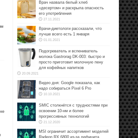
Врач назвала белый хлеб
«десертом» и раскрыла опасность
его употребления
27.11.2021
ым
Врачи-диетологи рассказали, что
лучше всего есть 1 января
01.01.2021
Подогреватель и вспениватель
молока Gastrorag DK-003: быстро и
просто приготовит молочную пену
для кофейных напитков
20.09.2021
Видео дня: Google показала, как
надо собираться Pixel 6 Pro
10.10.2021
SMIC столкнётся с трудностями при
освоении 10-нм и более
ске
прогрессивных технологий
21.12.2020
MSI ограничит ассортимент моделей
и
Radeon RX 6800 из-за дефицита