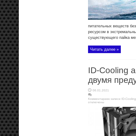
питательных веществ без
ресурсом в экстремальны
существующего пайка мех
Читать далее »
ID-Cooling 
двумя пред
06.01.2021
Комментарии
к записи ID-Cooli
отключены