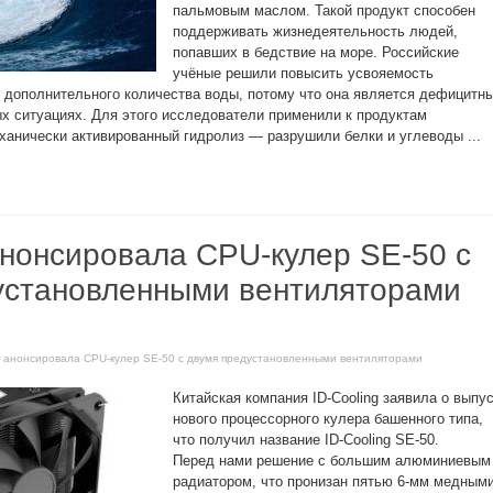
пальмовым маслом. Такой продукт способен
поддерживать жизнедеятельность людей,
попавших в бедствие на море. Российские
учёные решили повысить усвояемость
 дополнительного количества воды, потому что она является дефицитн
х ситуациях. Для этого исследователи применили к продуктам
анически активированный гидролиз — разрушили белки и углеводы ...
анонсировала CPU-кулер SE-50 с
установленными вентиляторами
ng анонсировала CPU-кулер SE-50 с двумя предустановленными вентиляторами
Китайская компания ID-Cooling заявила о выпу
нового процессорного кулера башенного типа,
что получил название ID-Cooling SE-50.
Перед нами решение с большим алюминиевым
радиатором, что пронизан пятью 6-мм медным