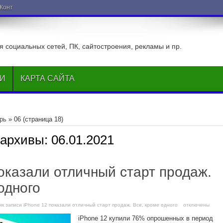
ВКонтакте
 социальных сетей, ПК, сайтостроения, рекламы и пр.
ЬИ
КАРТА САЙТА
рь
»
06
(страница 18)
 архивы:
06.01.2021
оказали отличный старт продаж.
одного
и
к записи iPhone 12 показали отличный старт продаж. Все, кроме одного
отключены
iPhone 12 купили 76% опрошенных в период