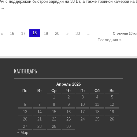
ч с поддержкой быстрой зарядки на 33 Вт, а также тройной камерой на 
...
18
«
16
17
19
20
»
30
...
Страница 18 из
Последняя »
КАЛЕНДАРЬ
Апрель 2026
Пн
Вт
Ср
Чт
Пт
Сб
Вс
1
2
3
4
5
6
7
8
9
10
11
12
13
14
15
16
17
18
19
20
21
22
23
24
25
26
27
28
29
30
« Мар