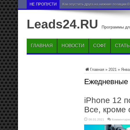
НЕ ПРОПУСТИ
Как опустить друга на нижние позиции 
Leads24.RU
Программы для
ГЛАВНАЯ
НОВОСТИ
СОФТ
СТАТ
Главная
»
2021
»
Янва
Ежедневные
iPhone 12 п
Все, кроме 
06.01.2021
Комментари