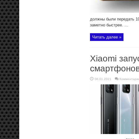
должны были передать 10
заметно быстрее. ...
Читать далее »
Xiaomi зап
смартфоно
06.01.2021
Комментари