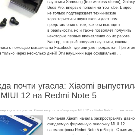
наушники Samsung (true wireless stereo), Galaxy
Buds Pro, впервые попали на YouTube. Видео
не только подтверждает технические
характеристики наушников и дает нам
представление о том, как они выглядят
в реальности, но и также позволяет получить
некоторые первые впечатления об их работе.
Блогер, который получил наушники, сказал,
шники с помощью магазина на Facebook, где они уже продаются. При это
 только через несколько дней! Эти наушники еще официально ...
да почти угасла: Xiaomi выпустил
MIUI 12 на Redmi Note 5
 надежда почти угасла: Xiaomi выпустила обещанную MIUI 12 на Redmi Note 5
отключены
Компания Xiaomi начала распространять давно
ожидаемую фирменную оболочку MIUI 12
на смартфоны Redmi Note 5 (обзор). Отметим,