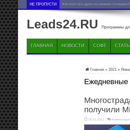
НЕ ПРОПУСТИ
Как опустить друга на нижние позиции 
Leads24.RU
Программы для
ГЛАВНАЯ
НОВОСТИ
СОФТ
СТАТ
Главная
»
2021
»
Янва
Ежедневные
Многострад
получили M
05.01.2021
Комментари