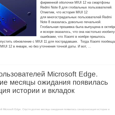
фирменной оболочки MIUI 12 на смартфоны
Redmi Note 8 для глобальных пользователей.
Отметим, что история MIUI 12
для многострадальных пользователей Redmi
Note 8 оказалась довольно печальной.
Глобальная прошивка была выпущена в октябр
и вскоре оказалось, что она настолько изобилу
ошибками, что Xiaomi в ноябре пришлось
ыпустить обновление с MIUI 11 для пострадавших. Тогда Xiaomi пообещ
IUI 12 в январе, но без уточнения точной даты. И вот, ...
ользователей Microsoft Edge.
гие месяцы ожидания появилась
ция истории и вкладок
ей Microsoft Edge. Спустя долгие месяцы ожидания появилась синхронизация истории и