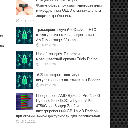
Специалисты института
Фраунгофера показали многоцветный
микродисплей OLED с минимальным
энергопотреблением
27.11.2021
Трассировка лучей в Quake II RTX
е
стала доступна и на видеокартах
ет
AMD благодаря Vulkan
16.12.2020
ала
Ubisoft раздаёт ПК-версию
мотоциклетной аркады Trials Rising
17.12.2020
«Сбер» откроет институт
искусственного интеллекта в России
03.12.2020
Процессоры AMD Ryzen 3 Pro 4350G,
Ryzen 5 Pro 4650G и Ryzen 7 Pro
4750G: до 8 ядер Zen2 и
интегрированный GPU AMD Radeon
при ограниченной доступности для покупателей
15.01.2021