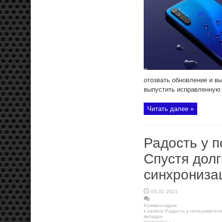
отозвать обновление и в
выпустить исправленную M
Читать далее »
Радость у п
Спустя дол
синхрониза
05.01.2021
Комментарии
к записи Радость у пользовател
вкладок
отключены