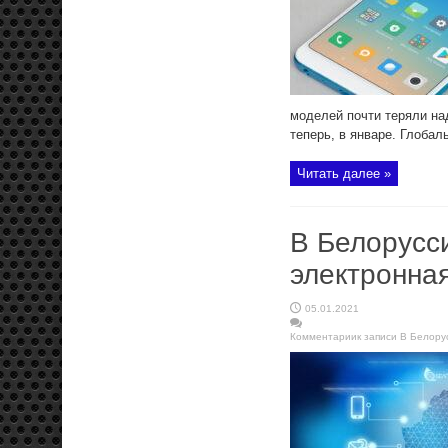
моделей почти теряли на
теперь, в январе. Глобаль
Читать далее »
В Белорусс
электронная
05.01.2021
Комментарии
к записи В Белору