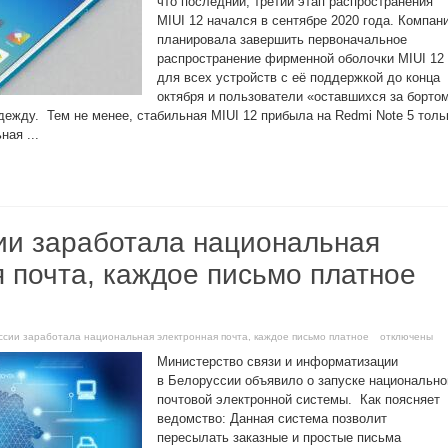
что последний, третий этап распространения
MIUI 12 начался в сентябре 2020 года. Компан
планировала завершить первоначальное
распространение фирменной оболочки MIUI 12
для всех устройств с её поддержкой до конца
октября и пользователи «оставшихся за борто
дежду. Тем не менее, стабильная MIUI 12 прибыла на Redmi Note 5 толь
ная ...
ии заработала национальная
 почта, каждое письмо платное
ссии заработала национальная электронная почта, каждое письмо платное
отключены
Министерство связи и информатизации
в Белоруссии объявило о запуске национально
почтовой электронной системы. Как поясняет
ведомство: Данная система позволит
пересылать заказные и простые письма