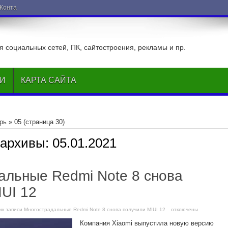
ВКонтакте
 социальных сетей, ПК, сайтостроения, рекламы и пр.
ЬИ
КАРТА САЙТА
рь
»
05
(страница 30)
 архивы:
05.01.2021
альные Redmi Note 8 снова
IUI 12
и
к записи Многострадальные Redmi Note 8 снова получили MIUI 12
отключены
Компания Xiaomi выпустила новую версию