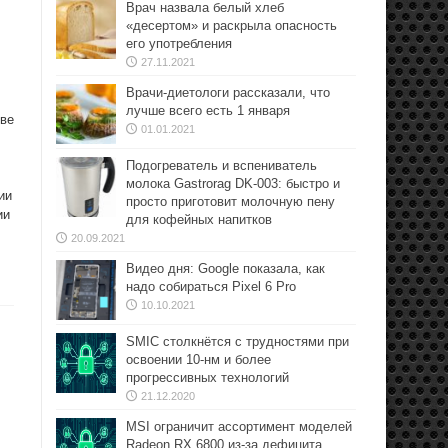
Врач назвала белый хлеб
«десертом» и раскрыла опасность
его употребления
27.11.2021
Врачи-диетологи рассказали, что
.
лучше всего есть 1 января
ове
01.01.2021
Подогреватель и вспениватель
молока Gastrorag DK-003: быстро и
ии
просто приготовит молочную пену
ии
для кофейных напитков
20.09.2021
Видео дня: Google показала, как
надо собираться Pixel 6 Pro
10.10.2021
SMIC столкнётся с трудностями при
освоении 10-нм и более
прогрессивных технологий
21.12.2020
MSI ограничит ассортимент моделей
Radeon RX 6800 из-за дефицита