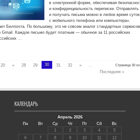
в электронной форме, обеспечивая безопаснос
и конфиденциальность переписки. Отправлять
и получать письма можно в любое время суток
с мобильного телефона или компьютера».
ает Белпочта. По большому, это не совсем аналог стандартных сервисов
е Gmail. Каждое письмо будет платным — обычное за 11 российских
сийских ...
30
20
«
28
29
31
32
»
...
Страница 30 из
Последняя »
КАЛЕНДАРЬ
Апрель 2026
Пн
Вт
Ср
Чт
Пт
Сб
Вс
1
2
3
4
5
6
7
8
9
10
11
12