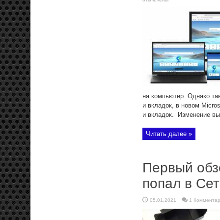
на компьютер. Однако та
и вкладок, в новом Micro
и вкладок. Изменение вып
Читать далее »
Первый обз
попал в Се
05.01.2021
1 Коммента