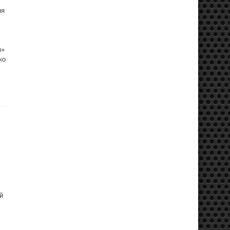
ия
м»
ко
й