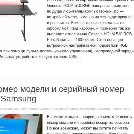
Genesis HOLM 510 RGB наверняка придется
по душе любителям компьютерных игр —
по крайней мере, именно на эту аудиторию он
и рассчитан. Компьютерные кресла часто
оформляют «под карбон», и примерно так же
выглядит столешница Genesis HOLM 510 RGB.
Ее габариты — 160×75 см. Стол оснащен
встроенной настраиваемой подсветкой RGB
я при помощи пульта дистанционного управления), беспроводной зарядк
ильных устройств и концентратором USB ...
номер модели и серийный номер
 Samsung
и
к записи Как найти номер модели и серийный номер телевизора Samsung
отключены
Вы можете задать вопрос, а зачем мне искать
номер модели и серийный номер телевизора.
Но всё возможно, может вы хотите почитать
о настройках вашего телевизора. Или у вас