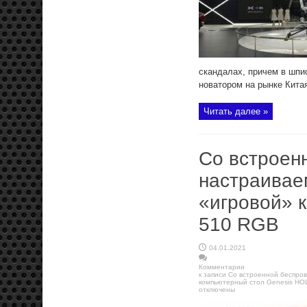
скандалах, причем в шпи
новатором на рынке Китая,
Читать далее »
Со встроен
настраивае
«игровой» 
510 RGB
04.01.2021
Комментарии
к записи Со встроенной беспро
компьютерный стол Genesis H
отключены