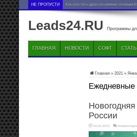
НЕ ПРОПУСТИ
Как опустить друга на нижние позиции 
Leads24.RU
Программы для
ГЛАВНАЯ
НОВОСТИ
СОФТ
СТАТ
Главная
»
2021
»
Янва
Ежедневные
Новогодняя
России
04.01.2021
Комментари