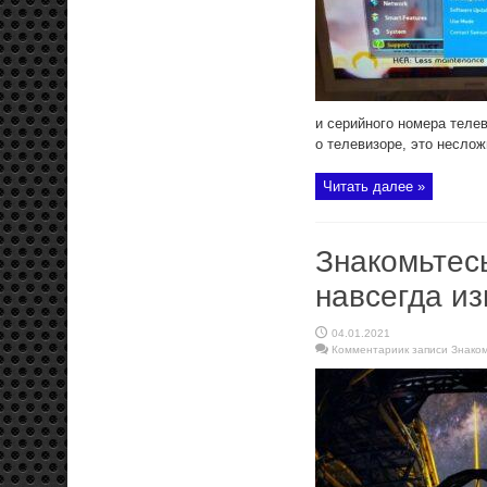
и серийного номера теле
о телевизоре, это неслож
Читать далее »
Знакомьтес
навсегда и
04.01.2021
Комментарии
к записи Знако