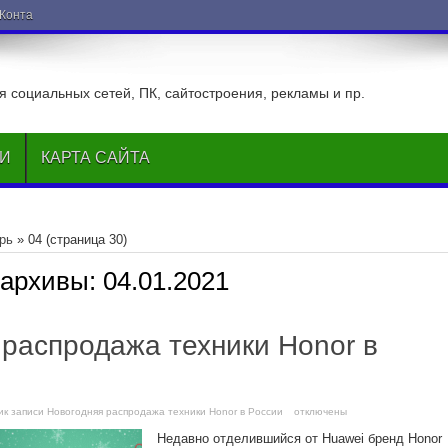
ВКонтакте
 социальных сетей, ПК, сайтостроения, рекламы и пр.
ЬИ
КАРТА САЙТА
рь
»
04
(страница 30)
 архивы:
04.01.2021
 распродажа техники Honor в
и
к записи Новогодняя распродажа техники Honor в России
отключены
Недавно отделившийся от Huawei бренд Honor