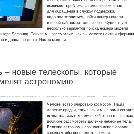
возникнет проблема с телевизором и вам
для обращения в службу поддержки,
надо подготовиться, найти номер модели
и серийный номер телевизора. Существует
несколько вариантов поиска номера модели
визора Samsung. Сейчас мы рассмотрим, как вы можете найти информа
но и довольно легко. Номер модели ...
ь – новые телескопы, которые
зменят астрономию
мьтесь – новые телескопы, которые навсегда изменят астрономию
отключены
Человечество очаровано космосом. Наши
далекие предки, также как и мы с вами сегодня
вглядывались в космический океан в попытках
поближе рассмотреть далекие небесные тела.
Великие астрономы прошлого использовали
звезды чтобы определять время и