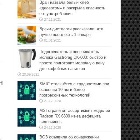
Врач назвала белый хлеб
,
«десертом» и раскрыла опасность
его употребления
27.11.2021
Врачи-диетологи рассказали, что
лучше всего есть 1 января
01.01.2021
Подогреватель и вспениватель
молока Gastrorag DK-003: быстро и
просто приготовит молочную пену
для кофейных напитков
20.09.2021
н
SMIC столкнётся с трудностями при
освоении 10-нм и более
прогрессивных технологий
21.12.2020
MSI ограничит ассортимент моделей
Radeon RX 6800 из-за дефицита
видеочипов
24.12.2020
ВОЗ объявила об обнаружении
л