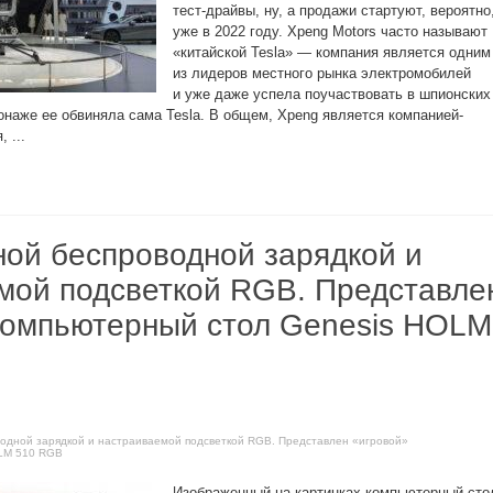
тест-драйвы, ну, а продажи стартуют, вероятно
уже в 2022 году. Xpeng Motors часто называют
«китайской Tesla» — компания является одним
из лидеров местного рынка электромобилей
и уже даже успела поучаствовать в шпионских
онаже ее обвиняла сама Tesla. В общем, Xpeng является компанией-
 ...
ной беспроводной зарядкой и
мой подсветкой RGB. Представле
компьютерный стол Genesis HOLM
водной зарядкой и настраиваемой подсветкой RGB. Представлен «игровой»
OLM 510 RGB
Изображенный на картинках компьютерный сто