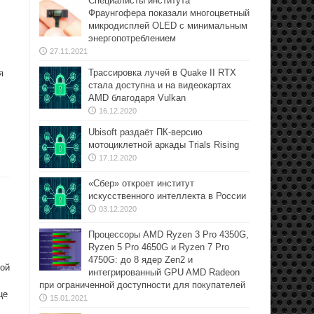
Специалисты института
Фраунгофера показали многоцветный
микродисплей OLED с минимальным
энергопотреблением
27.11.2021
Трассировка лучей в Quake II RTX
я
стала доступна и на видеокартах
AMD благодаря Vulkan
16.12.2020
Ubisoft раздаёт ПК-версию
мотоциклетной аркады Trials Rising
17.12.2020
«Сбер» откроет институт
искусственного интеллекта в России
03.12.2020
Процессоры AMD Ryzen 3 Pro 4350G,
Ryzen 5 Pro 4650G и Ryzen 7 Pro
4750G: до 8 ядер Zen2 и
кой
интегрированный GPU AMD Radeon
при ограниченной доступности для покупателей
це
15.01.2021