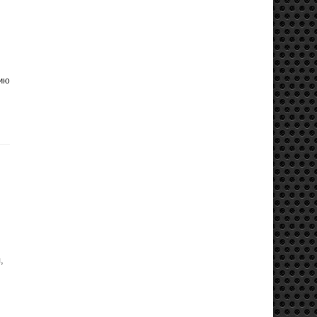
цию
,