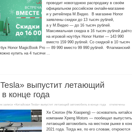
проводит новогоднюю распродажу в своём
официальном российском онлайн-магазине
и у ритейлера М.Видео. В магазине Honor
заявлены скидки до 13 тысяч рублей,
а у М.Видео — до 16 тысяч рублей.
Максимальная скидка в 16 тысяч рублей даётс
на игровой ноутбук Honor Hunter — 143 990
вместо 159 990 рублей. Со скидкой в 10 тысяч
тбук Honor MagicBook Pro — 89 990 вместо 99 990 рублей. Флагманский
ожно купить на 4 тысячи ...
 Tesla» выпустит летающий
в конце года
и
к записи «Китайская Tesla» выпустит летающий автомобиль в конце года
отключены
Хе Сяопэн (He Xiaopeng) — основатель китайс
компании Xpeng Motors — пообещал выпустить
летающий автомобиль на местном рынке в кон
2021 года. Тогда же, по его словам, откроются