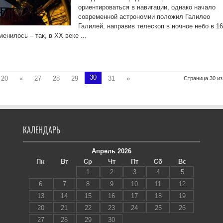
ориентироваться в навигации, однако начало
современной астрономии положил Галилео
Галилей, направив телескоп в ночное небо в 1
менилось – так, в ХХ веке ...
30
20
«
27
28
29
31
»
Страница 30 из
КАЛЕНДАРЬ
Апрель 2026
Пн
Вт
Ср
Чт
Пт
Сб
Вс
1
2
3
4
5
6
7
8
9
10
11
12
13
14
15
16
17
18
19
20
21
22
23
24
25
26
27
28
29
30