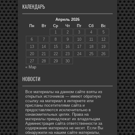
КАЛЕНДАРЬ
Апрель 2026
Пн
Вт
Ср
Чт
Пт
Сб
Вс
1
2
3
4
5
6
7
8
9
10
11
12
13
14
15
16
17
18
19
20
21
22
23
24
25
26
27
28
29
30
« Мар
НОВОСТИ
Все материалы на данном сайте взяты из
открытых источников — имеют обратную
ссылку на материал в интернете или
присланы посетителями сайта и
предоставляются исключительно в
ознакомительных целях. Права на
материалы принадлежат их владельцам.
Администрация сайта ответственности за
содержание материала не несет. Если Вы
обнаружили на нашем сайте материалы,