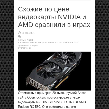
Схожие по цене
видеокарты NVIDIA и
AMD сравнили в играх
03.01.2021
Комментарии
к записи Схожие по цене видеокарты NVIDIA и AMD
сравнили в играх
отключены
Стоимостью примерно 20 тысяч рублей Автор
сайта Overclockers протестировал в играх
видеокарты NVIDIA GeForce GTX 1660 и AMD
Radeon RX 580. Они работали в связке