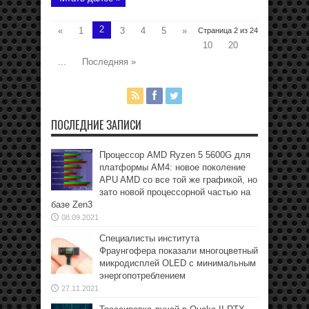
2
«
1
3
4
5
»
Страница 2 из 24
10
20
...
Последняя »
ПОСЛЕДНИЕ ЗАПИСИ
Процессор AMD Ryzen 5 5600G для
платформы АМ4: новое поколение
APU AMD со все той же графикой, но
зато новой процессорной частью на
базе Zen3
08.09.2021
Специалисты института
Фраунгофера показали многоцветный
микродисплей OLED с минимальным
энергопотреблением
27.11.2021