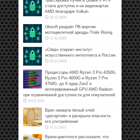
Трассировка лучей в Quake II RTX
стала доступна и на видеокартах
AMD благодаря Vulkan
16.12.2020
Ubisoft раздаёт ПК-версию
мотоциклетной аркады Trials Rising
17.12.2020
«Сбер» откроет институт
искусственного интеллекта в России
03.12.2020
Процессоры AMD Ryzen 3 Pro 4350G,
Ryzen 5 Pro 4650G и Ryzen 7 Pro
4750G: до 8 ядер Zen2 и
интегрированный GPU AMD Radeon
при ограниченной доступности для покупателей
15.01.2021
Врач назвала белый хлеб
«десертом» и раскрыла опасность
его употребления
27.11.2021
Врачи-диетологи рассказали, что