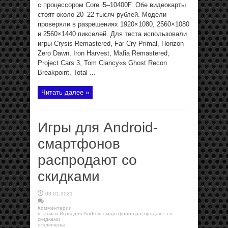
с процессором Core i5–10400F. Обе видеокарты
стоят около 20–22 тысяч рублей. Модели
проверяли в разрешениях 1920×1080, 2560×1080
и 2560×1440 пикселей. Для теста использовали
игры Crysis Remastered, Far Cry Primal, Horizon
Zero Dawn, Iron Harvest, Mafia Remastered,
Project Cars 3, Tom Clancy«s Ghost Recon
Breakpoint, Total ...
Читать далее »
Игры для Android-
смартфонов
распродают со
скидками
03.01.2021
Комментарии
к записи Игры для Android-смартфонов распродают со
скидками
отключены