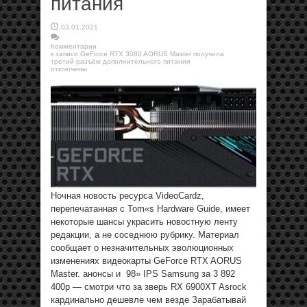
питания
03.01.2021
Комментарии
к записи GeForce RTX 3080 AORUS Master получила
третий разъём дополнительного питания
отключены
Ночная новость ресурса VideoCardz,
перепечатанная с Tom«s Hardware Guide, имеет
некоторые шансы украсить новостную ленту
редакции, а не соседнюю рубрику. Материал
сообщает о незначительных эволюционных
изменениях видеокарты GeForce RTX AORUS
Master. анонсы и 98» IPS Samsung за 3 892
400р — смотри что за зверь RX 6900XT Asrock
кардинально дешевле чем везде Зарабатывай