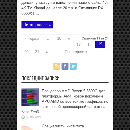
деньги, участвуя в наполнении нашего сайта 43»
4K TV Xiaomi дешевле 20 т.р. в Ситилинке RX
6900XT ...
Читать далее »
« Первая
...
10
«
Страница 19 из 24
19
17
18
20
21
»
...
Последняя »
ПОСЛЕДНИЕ ЗАПИСИ
Процессор AMD Ryzen 5 5600G для
платформы АМ4: новое поколение
APU AMD со все той же графикой, но
зато новой процессорной частью на
базе Zen3
08.09.2021
Специалисты института