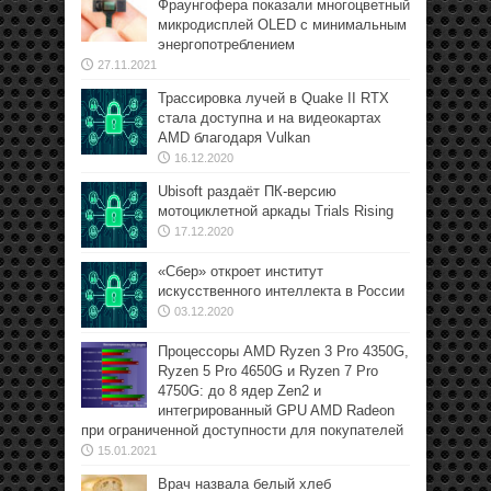
Фраунгофера показали многоцветный
микродисплей OLED с минимальным
энергопотреблением
27.11.2021
Трассировка лучей в Quake II RTX
стала доступна и на видеокартах
AMD благодаря Vulkan
16.12.2020
Ubisoft раздаёт ПК-версию
мотоциклетной аркады Trials Rising
17.12.2020
«Сбер» откроет институт
искусственного интеллекта в России
03.12.2020
Процессоры AMD Ryzen 3 Pro 4350G,
Ryzen 5 Pro 4650G и Ryzen 7 Pro
4750G: до 8 ядер Zen2 и
интегрированный GPU AMD Radeon
при ограниченной доступности для покупателей
15.01.2021
Врач назвала белый хлеб