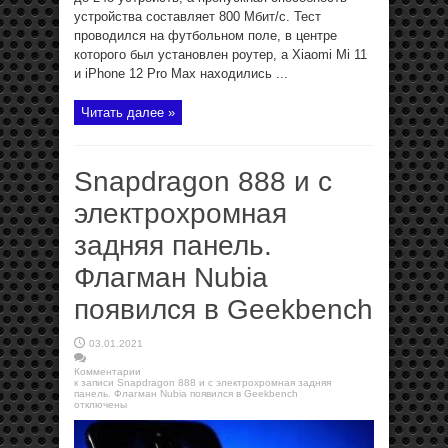
устройства составляет 800 Мбит/с. Тест
проводился на футбольном поле, в центре
которого был установлен роутер, а Xiaomi Mi 11
и iPhone 12 Pro Max находились ...
Читать далее »
Snapdragon 888 и с
электрохромная
задняя панель.
Флагман Nubia
появился в Geekbench
03.01.2021
Комментарии
к записи Snapdragon 888 и с электрохромная задняя
панель. Флагман Nubia появился в Geekbench
отключены