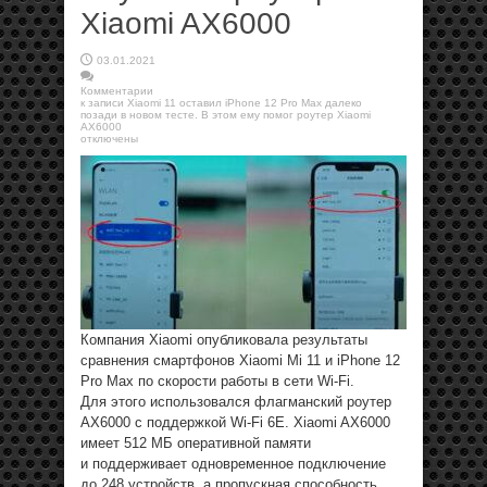
Xiaomi AX6000
03.01.2021
Комментарии
к записи Xiaomi 11 оставил iPhone 12 Pro Max далеко
позади в новом тесте. В этом ему помог роутер Xiaomi
AX6000
отключены
Компания Xiaomi опубликовала результаты
сравнения смартфонов Xiaomi Mi 11 и iPhone 12
Pro Max по скорости работы в сети Wi-Fi.
Для этого использовался флагманский роутер
AX6000 с поддержкой Wi-Fi 6E. Xiaomi AX6000
имеет 512 МБ оперативной памяти
и поддерживает одновременное подключение
до 248 устройств, а пропускная способность