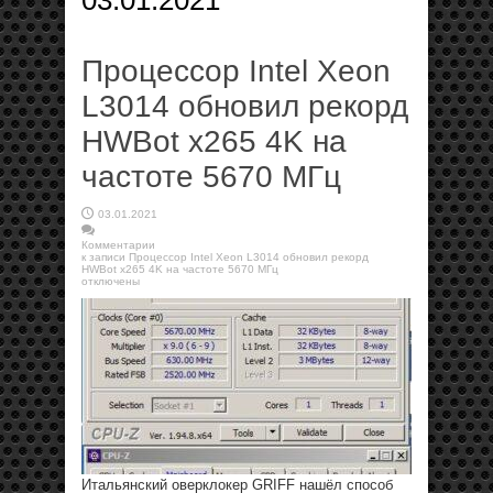
03.01.2021
Процессор Intel Xeon
L3014 обновил рекорд
HWBot x265 4K на
частоте 5670 МГц
03.01.2021
Комментарии
к записи Процессор Intel Xeon L3014 обновил рекорд
HWBot x265 4K на частоте 5670 МГц
отключены
Итальянский оверклокер GRIFF нашёл способ