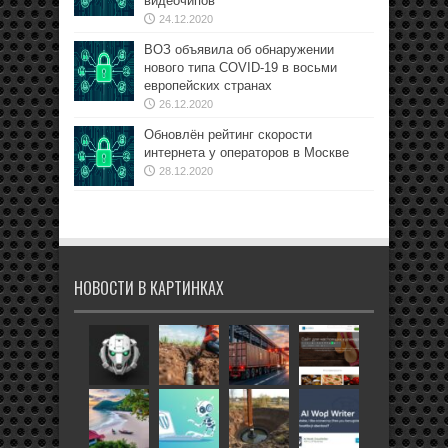
видеочипов
24.12.2020
ВОЗ объявила об обнаружении
нового типа COVID-19 в восьми
европейских странах
26.12.2020
Обновлён рейтинг скорости
интернета у операторов в Москве
28.12.2020
НОВОСТИ В КАРТИНКАХ